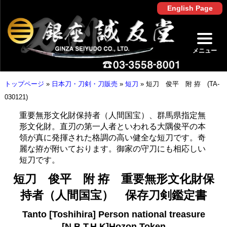
English Page
メニュー
トップページ
»
日本刀・刀剣・刀販売
»
短刀
»
短刀 俊平 附 拵 (TA-
030121)
重要無形文化財保持者（人間国宝）、群馬県指定無
形文化財。直刃の第一人者といわれる大隅俊平の本
領が真に発揮された格調の高い健全な短刀です。奇
麗な拵が附いております。御家の守刀にも相応しい
短刀です。
短刀 俊平 附 拵 重要無形文化財保
持者（人間国宝） 保存刀剣鑑定書
Tanto [Toshihira] Person national treasure
[N.B.T.H.K]Hozon Token