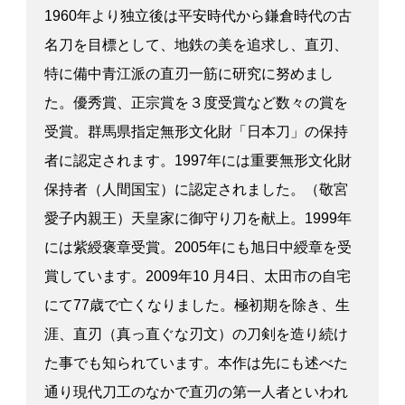
1960年より独立後は平安時代から鎌倉時代の古
名刀を目標として、地鉄の美を追求し、直刃、
特に備中青江派の直刃一筋に研究に努めまし
た。優秀賞、正宗賞を３度受賞など数々の賞を
受賞。群馬県指定無形文化財「日本刀」の保持
者に認定されます。1997年には重要無形文化財
保持者（人間国宝）に認定されました。（敬宮
愛子内親王）天皇家に御守り刀を献上。1999年
には紫綬褒章受賞。2005年にも旭日中綬章を受
賞しています。2009年10 月4日、太田市の自宅
にて77歳で亡くなりました。極初期を除き、生
涯、直刃（真っ直ぐな刃文）の刀剣を造り続け
た事でも知られています。本作は先にも述べた
通り現代刀工のなかで直刃の第一人者といわれ