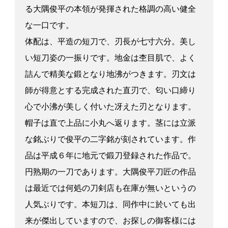
る大隅俊平の本領が発揮された格調の高い健全
な一口です。
体配は、平造の短刀で、刃長が七寸六分。美し
い短刀姿の一振りです。地金は杢目肌で、よく
詰んで精美な鍛となり地沸がつきます。刃文は
師が得意とする完成された直刃で、匂い口締り
心で小沸が美しく付いた冴えた刃となります。
帽子は直で上品に小丸へ返ります。茎には立派
な銘ぶりで俊平の二字銘が刻されています。作
品は平成６年に地元で鍛刀登録された作品で。
円熟期の一刀であります。大隅俊平刀匠の作品
は最近では何処の刀剣店も在庫が無いというの
人気ぶりです。本短刀は、同作中に於いても出
来が傑出していますので、お探しの御客様には