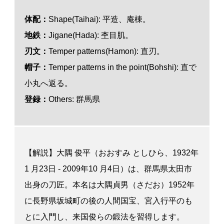
体配：
Shape(Taihai): 平造、庵棟。
地鉄：
Jigane(Hada):
杢目肌。
刃文：
Temper patterns(Hamon):
直刃。
帽子：
Temper patterns in the point(Bohshi):
直で
小丸へ返る。
登録：
Others: 群馬県
【解説】大隅 俊平（おおすみ としひら、1932年
1 月23日 - 2009年10 月4日）は、群馬県太田市
出身の刀匠。本名は大隅貞男（さだお）1952年
に長野県坂城町の後の人間国宝、宮入行平のも
とに入門し、来国俊らの鍛法を習得します。