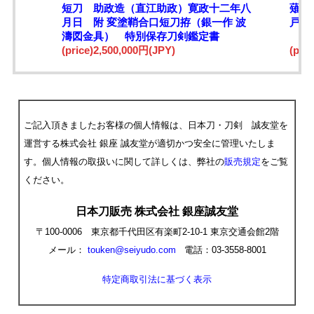
短刀 助政造（直江助政）寛政十二年八
薙刀
月日 附 変塗鞘合口短刀拵（銀一作 波
戸三
濤図金具） 特別保存刀剣鑑定書
(price)2,500,000円(JPY)
(pri
ご記入頂きましたお客様の個人情報は、日本刀・刀剣 誠友堂を
運営する株式会社 銀座 誠友堂が適切かつ安全に管理いたしま
す。個人情報の取扱いに関して詳しくは、弊社の
販売規定
をご覧
ください。
日本刀販売 株式会社 銀座誠友堂
〒100-0006 東京都千代田区有楽町2-10-1 東京交通会館2階
メール：
touken@seiyudo.com
電話：03-3558-8001
特定商取引法に基づく表示