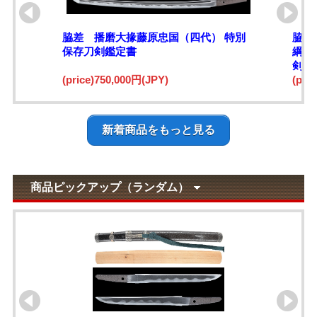
脇差 播磨大掾藤原忠国（四代） 特別
脇差
保存刀剣鑑定書
綱)
剣鑑
(price)750,000円(JPY)
(pri
新着商品をもっと見る
商品ピックアップ（ランダム）