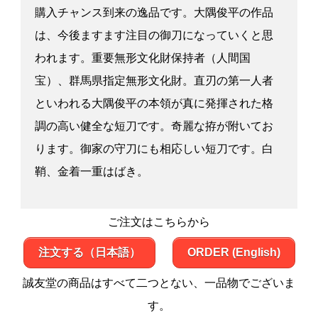
購入チャンス到来の逸品です。大隅俊平の作品
は、今後ますます注目の御刀になっていくと思
われます。重要無形文化財保持者（人間国
宝）、群馬県指定無形文化財。直刃の第一人者
といわれる大隅俊平の本領が真に発揮された格
調の高い健全な短刀です。奇麗な拵が附いてお
ります。御家の守刀にも相応しい短刀です。白
鞘、金着一重はばき。
ご注文はこちらから
注文する（日本語）
ORDER (English)
誠友堂の商品はすべて二つとない、一品物でございま
す。