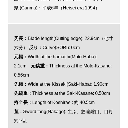
県 (Gunma)・平成6年（Heisei era 1994）
刃長：
Blade length(Cutting edge): 22.9cm（七寸
六分）
反り：
Curve(SORI): 0cm
元幅：
Width at the hamachi(Moto-Haba):
2.1cm
元鎬重：
Thickness at the Moto-Kasane:
0.56cm
先幅：
Wide at the Kissaki(Saki-Haba): 1.90cm
先鎬重：
Thickness at the Saki-Kasane: 0.50cm
拵全長：
Length of Koshirae : 約 40.5cm
茎：
Sword tang(Nakago): 生ぶ、筋違鑢目、目釘
穴1個。