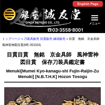
English Page
メニュー
トップページ
»
刀装具販売 目貫販売 縁頭販売
»
目貫 無銘 京金具師
風神雷神図目貫(ME-051024)
目貫目貫 無銘 京金具師 風神雷神
図目貫 保存刀装具鑑定書
Menuki[Mumei Kyo-kanagu-shi Fujin-Raijin-Zu
Menuki] [N.B.T.H.K] Hozon Tosogu