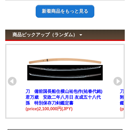
新着商品をもっと見る
商品ピックアップ（ランダム）
刀 備前国長船住横山祐包作(祐春代銘)
刀 
君万歳 安政二年八月日 友成五十八代
附 
孫 特別保存刀剣鑑定書
鑑定
(price)2,100,000円(JPY)
(pri