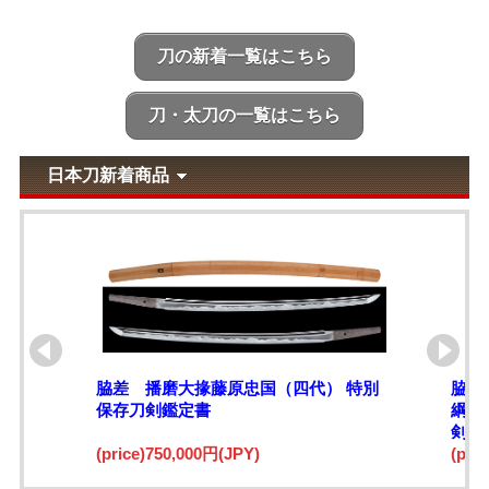
刀の新着一覧はこちら
刀・太刀の一覧はこちら
日本刀新着商品
脇差 播磨大掾藤原忠国（四代） 特別
脇差
保存刀剣鑑定書
綱)
剣鑑
(price)750,000円(JPY)
(pri