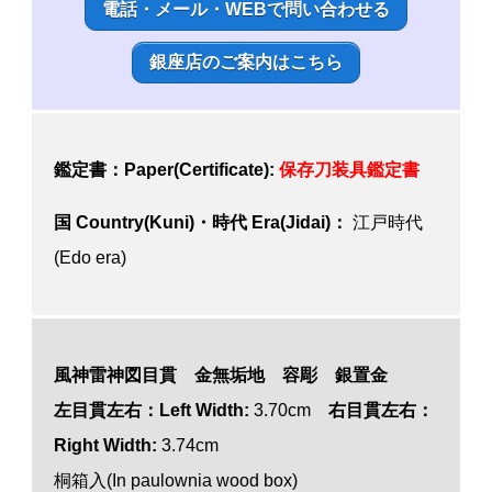
電話・メール・WEBで問い合わせる
銀座店のご案内はこちら
鑑定書：Paper(Certificate):
保存刀装具鑑定書
国 Country(Kuni)・時代 Era(Jidai)：
江戸時代
(Edo era)
風神雷神図目貫 金無垢地 容彫 銀置金
左目貫左右：Left Width:
3.70cm
右目貫左右：
Right Width:
3.74cm
桐箱入(In paulownia wood box)