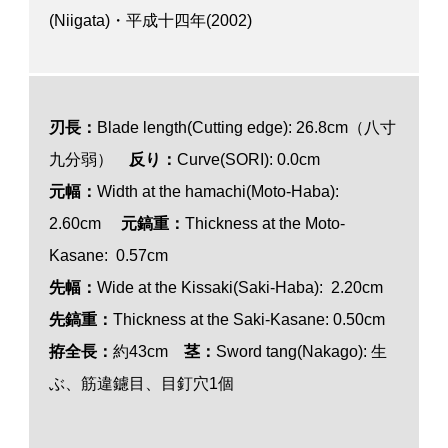
(Niigata)・平成十四年(2002)
刃長：
Blade length(Cutting edge): 26.8cm（八寸
九分弱）
反り：
Curve(SORI): 0.0cm
元幅：
Width at the hamachi(Moto-Haba):
2.60cm
元鎬重：
Thickness at the Moto-
Kasane: 0.57cm
先幅：
Wide at the Kissaki(Saki-Haba): 2.20cm
先鎬重：
Thickness at the Saki-Kasane: 0.50cm
拵全長：
約43cm
茎：
Sword tang(Nakago): 生
ぶ、筋違鑢目、目釘穴1個