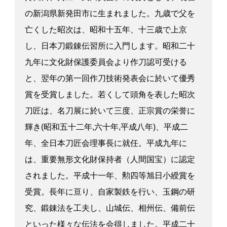
の新潟県新発田市に生まれました。九歳で父を
亡くした昭次は、昭和十五年、十三歳で上京
し、日本刀鍛錬伝習所に入門します。昭和二十
九年に文化財保護委員会より作刀認可受ける
と、翌年の第一回作刀技術発表会に於いて優秀
賞を受賞しました。若くして頭角を表した昭次
刀匠は、名刀展に於いて三度、正宗賞の栄誉に
輝き(昭和五十二年,六十年,平成八年)、平成二
年、全日本刀匠会理事長に就任。平成九年に
は、重要無形文化財保持者（人間国宝）に認定
されました。平成十一年、勲四等旭日小綬賞を
受賞。長年に亘り、自家製鉄を行い、玉鋼の研
究、鍛錬法を工夫し、山城伝、相州伝、備前伝
といった様々な伝法を会得しました。平成二十