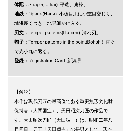
体配：
Shape(Taihai): 平造、
庵棟
。
地鉄：
Jigane(Hada): 小板目肌に小杢目交じり、
地沸厚くつき、地景細かに入る。
刃文：
Temper patterns(Hamon): 湾れ刃。
帽子：
Temper patterns in the point(Bohshi): 直ぐ
で先小丸に返る。
登録：
Registration Card: 新潟県
【解説】
本作は現代刀匠の最高位である重要無形文化財
保持者（人間国宝）、天田昭次刀匠の作品で
す。天田昭次刀匠（天田誠一）は、昭和二年八
月四日、刀工「天田貞吉」の長男として、現在