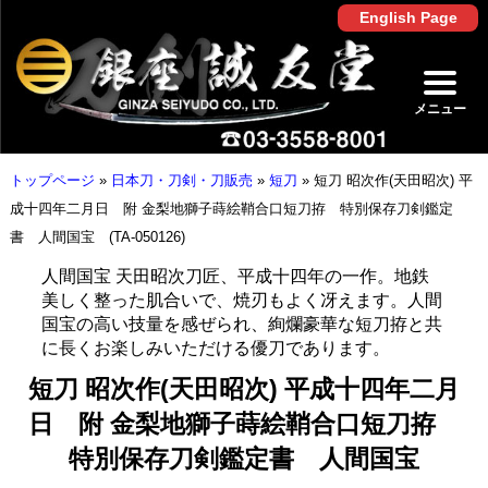
English Page
メニュー
トップページ
»
日本刀・刀剣・刀販売
»
短刀
»
短刀 昭次作(天田昭次) 平
成十四年二月日 附 金梨地獅子蒔絵鞘合口短刀拵 特別保存刀剣鑑定
書 人間国宝 (TA-050126)
人間国宝 天田昭次刀匠、平成十四年の一作。地鉄
美しく整った肌合いで、焼刃もよく冴えます。人間
国宝の高い技量を感ぜられ、絢爛豪華な短刀拵と共
に長くお楽しみいただける優刀であります。
短刀 昭次作(天田昭次) 平成十四年二月
日 附 金梨地獅子蒔絵鞘合口短刀拵
特別保存刀剣鑑定書 人間国宝