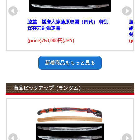
脇差 播磨大掾藤原忠国（四代） 特別
脇差
保存刀剣鑑定書
綱)
剣鑑
(price)750,000円(JPY)
(pri
新着商品をもっと見る
商品ピックアップ（ランダム）