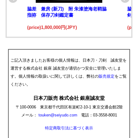
脇差 兼房 (新刀) 附 朱漆塗海老鞘脇
脇差
指拵 保存刀剣鑑定書
剣鑑
(price)1,800,000円(JPY)
(pri
ご記入頂きましたお客様の個人情報は、日本刀・刀剣 誠友堂を
運営する株式会社 銀座 誠友堂が適切かつ安全に管理いたしま
す。個人情報の取扱いに関して詳しくは、弊社の
販売規定
をご覧
ください。
日本刀販売 株式会社 銀座誠友堂
〒100-0006 東京都千代田区有楽町2-10-1 東京交通会館2階
メール：
touken@seiyudo.com
電話：03-3558-8001
特定商取引法に基づく表示