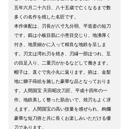
五年六月二十六日、八十五歳で亡くなるまで数
多くの名作を残した名匠です。
本作体配は、刃長が八寸九分弱、平造姿の短刀
です。鍛は小板目肌に小杢目交じり、地沸厚く
付き、地景細かに入って精良な地鉄を呈しま
す。刃文は湾れ刃を焼き、刃縁一部ほつれ、互
の目足入り、二重刃がかるなどして働きます。
帽子は、直ぐで先小丸に返ります。拵は、金梨
地に獅子蒔絵を施した豪華な品となっておりま
す。人間国宝 天田昭次刀匠、平成十四年の一
作。地鉄美しく整った肌合いで、焼刃もよく冴
えます。人間国宝の高い技量を感ぜられ、絢爛
豪華な短刀拵と共に長くお楽しみいただける優
刀であります。