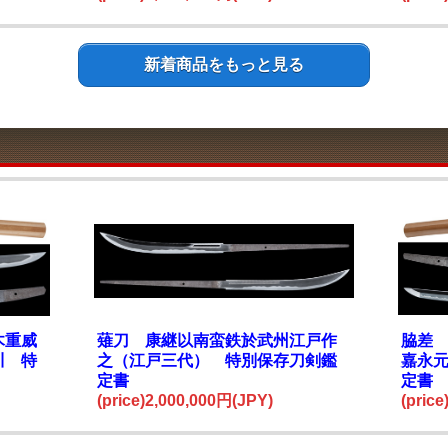
新着商品をもっと見る
木重威
薙刀 康継以南蛮鉄於武州江戸作
脇差
川 特
之（江戸三代） 特別保存刀剣鑑
嘉永
定書
定書
(price)2,000,000円(JPY)
(pric