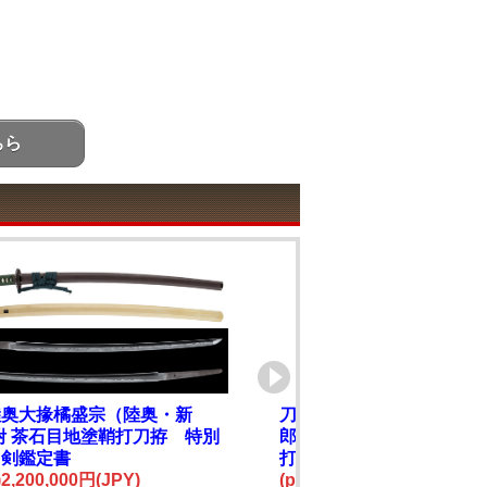
ちら
陸奥大掾橘盛宗（陸奥・新
刀 泰龍斎宗寛造之 応
附 茶石目地塗鞘打刀拵 特別
郎需 文久元年五月日 附
刀剣鑑定書
打刀拵 特別保存刀剣鑑
e)2,200,000円(JPY)
(price)3,600,000円(JPY)