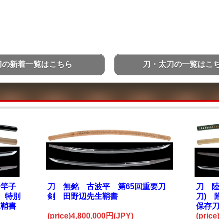
刀の新着一覧はこちら
刀・太刀の一覧はこ
一竿子
刀 無銘 古波平 第65回重要刀
刀 
 特別
剣 田野辺先生鞘書
刀) 
生鞘書
保存
(price)4,800,000円(JPY)
(pric