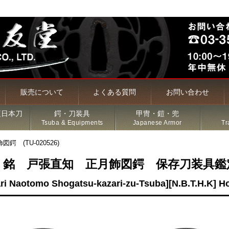
販売について
よくある質問
お問い合わせ
頃日本刀
鍔・刀装具
甲冑・鎧・兜
Tsuba & Equipments
Japanese Armor
Tr
 (TU-020526)
 銘 戸張直知 正月飾図鍔 保存刀装具鑑
槍・薙刀
ri Naotomo Shogatsu-kazari-zu-Tsuba][N.B.T.H.K] 
古名刀
特価品