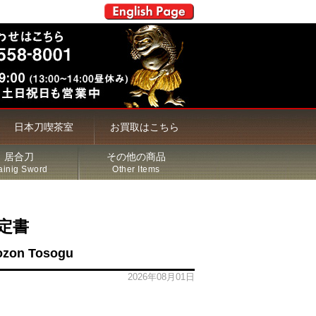
日本刀喫茶室
お買取はこちら
居合刀
その他の商品
ainig Sword
Other Items
定書
Hozon Tosogu
2026年08月01日