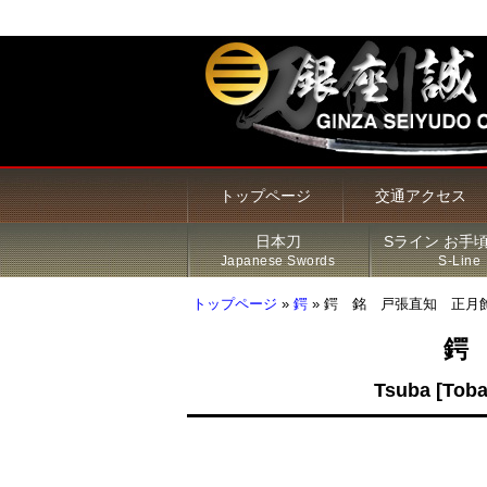
トップページ
交通アクセス
日本刀
Sライン お手
Japanese Swords
S-Line
トップページ
»
鍔
»
鍔 銘 戸張直知 正月飾図鍔
鍔
甲冑・鎧・兜
居合刀（模造刀）
火縄銃
新着商品
Sライン 商品一覧
鍔
Tsuba [Toba
その他の商品
刀・太刀
Sラインについて
刀装具
脇差