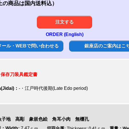
上の商品は国内送料込）
注文する
ORDER (English)
メール・WEBで問い合わせる
銀座店のご案内はこ
保存刀装具鑑定書
(Jidai)：
-・
江戸時代後期(Late Edo period)
魚子地 高彫
象嵌色絵
角耳小肉 無櫃孔
：Width:
7.47
ｃｍ
切羽台厚:
Thickness: 0.41ｃｍ
重量：Wei