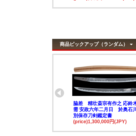
商品ピックアップ（ランダム）
脇差 精壮斎宗有作之 応鈴
需 安政六年二月日 於奥石
別保存刀剣鑑定書
(price)1,300,000円(JPY)