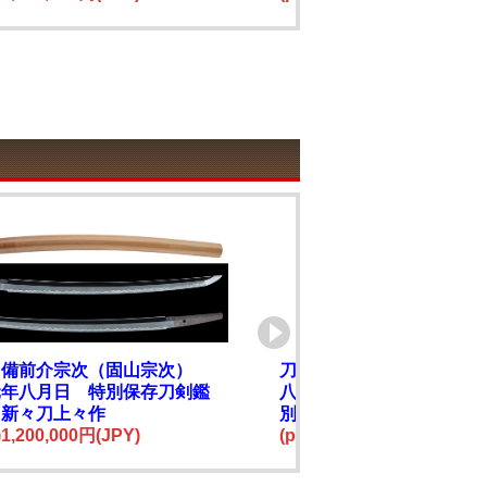
 備前介宗次（固山宗次）
刀 薩藩臣奥元平 天明
元年八月日 特別保存刀剣鑑
八月 附 黒石目地塗鞘打
 新々刀上々作
別保存刀剣鑑定書 新々
e)1,200,000円(JPY)
(price)4,500,000円(JPY)