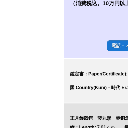
（消費税込。10万円以
電話・
鑑定書：Paper(Certificate):
国 Country(Kuni)・時代 Era
正月飾図鍔 竪丸形 赤銅
縦：Length:
7.81ｃｍ
横