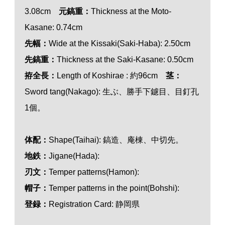
3.08cm
元鎬重：
Thickness at the Moto-
Kasane:
0.74cm
先幅：
Wide at the Kissaki(Saki-Haba):
2.50cm
先鎬重：
Thickness at the Saki-Kasane: 0.50cm
拵全長：
Length of Koshirae : 約96cm
茎：
Sword tang(Nakago): 生ぶ、勝手下鑢目、目釘孔
1個。
体配：
Shape(Taihai): 鎬造、庵棟、中切先。
地鉄：
Jigane(Hada):
刃
文
：
Temper patterns(Hamon):
帽子：
Temper patterns in the point(Bohshi):
登録：
Registration Card: 静岡県