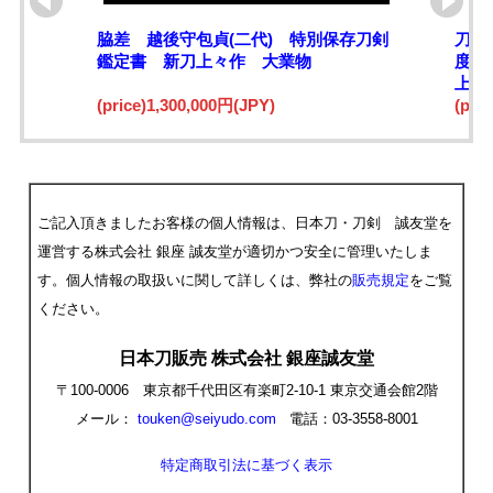
脇差 越後守包貞(二代) 特別保存刀剣
刀 
鑑定書 新刀上々作 大業物
度々
上作
(price)1,300,000円(JPY)
所載
(pri
ご記入頂きましたお客様の個人情報は、日本刀・刀剣 誠友堂を
運営する株式会社 銀座 誠友堂が適切かつ安全に管理いたしま
す。個人情報の取扱いに関して詳しくは、弊社の
販売規定
をご覧
ください。
日本刀販売 株式会社 銀座誠友堂
〒100-0006 東京都千代田区有楽町2-10-1 東京交通会館2階
メール：
touken@seiyudo.com
電話：03-3558-8001
特定商取引法に基づく表示