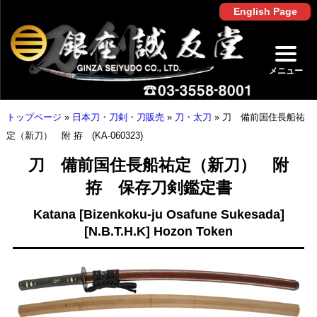
English Page
メニュー
トップページ
»
日本刀・刀剣・刀販売
»
刀・太刀
»
刀 備前国住長船祐
定（新刀） 附 拵 (KA-060323)
刀 備前国住長船祐定（新刀） 附
拵 保存刀剣鑑定書
Katana [Bizenkoku-ju Osafune Sukesada]
[N.B.T.H.K] Hozon Token