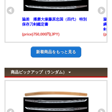
脇差 播磨大掾藤原忠国（四代） 特別
脇差
保存刀剣鑑定書
綱)
剣鑑
(price)750,000円(JPY)
(pri
新着商品をもっと見る
商品ピックアップ（ランダム）