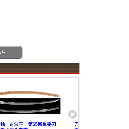
ちら
銘 古波平 第65回重要刀
刀 陸奥大掾橘盛宗（陸