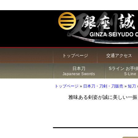
トップページ
交通アクセス
日本刀
Sライン お手
Japanese Swords
S-Line
トップページ
»
日本刀・刀剣・刀販売
»
短刀
雅味ある剣姿が誠に美しい一振
甲冑・鎧・兜
居合刀（模造刀）
火縄銃
新着商品
Sライン 商品一覧
鍔
その他の商品
刀・太刀
Sラインについて
刀装具
脇差