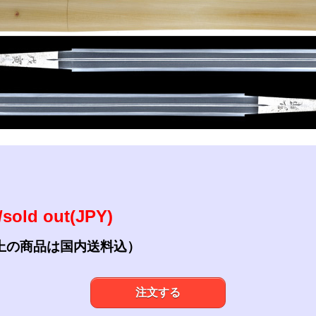
参考資料
研磨・諸工作
sold out(JPY)
上の商品は国内送料込）
注文する