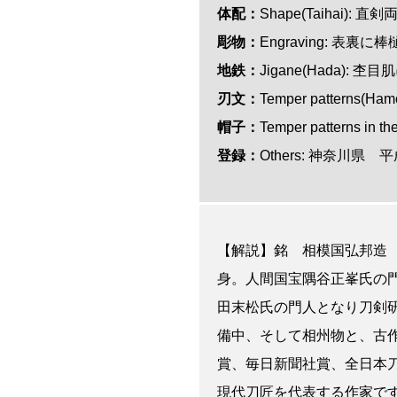
体配：
Shape(Taihai):
彫物：
Engraving: 表裏
地鉄：
Jigane(Hada): 
刃文：
Temper patterns(
帽子：
Temper patterns in
登録：
Others: 神奈川県
【解説】銘 相模国弘邦造
身。人間国宝隅谷正峯氏の
田末松氏の門人となり刀剣
備中、そして相州物と、古
賞、毎日新聞社賞、全日本
現代刀匠を代表する作家で