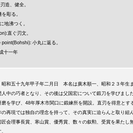
 直剣両刃造、健全。
に棒樋を彫る。
杢目肌に地沸つく。
Hamon):直ぐ刃文。
 the point(Bohshi): 小丸に返る。
 平成十一年
 昭和五十九年甲子年二月日 本名は廣木順一、昭和２３年生
門人中の巧者となり、その後は父国宏について鍛刀を学びました
研磨を学び、48年厚木市関口に鍛練所を開設。直刃を得意とす
作の再現では独自の理念を持って、その真実に迫らんと取り組
刀匠会理事長賞、寒山賞、優秀賞、数々の叙勲、受賞を果たし
す。