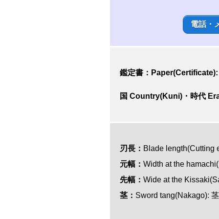
電話・
鑑定書：Paper(Certif
国 Country(Kuni)・時代 Era
刃長：
Blade length(Cut
元幅：
Width at the hamach
先幅：
Wide at the Kissak
茎：
Sword tang(Naka