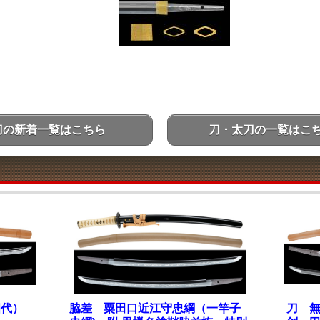
刀の新着一覧はこちら
刀・太刀の一覧はこ
四代）
脇差 粟田口近江守忠綱（一竿子
刀 無