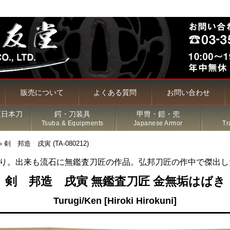
販売について
よくある質問
お問い合わせ
頃日本刀
鍔・刀装具
甲冑・鎧・兜
Tsuba & Equipments
Japanese Armor
Tr
»
剣 邦造 戌寅 (TA-080212)
り。出来も流石に無鑑査刀匠の作品。弘邦刀匠の作中で傑出し
槍・薙刀
剣 邦造 戌寅 無鑑査刀匠 金無垢はばき
Turugi/Ken [Hiroki Hirokuni]
古名刀
特価品