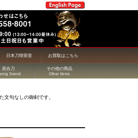
日本刀喫茶室
お買取はこちら
居合刀
その他の商品
ainig Sword
Other Items
た文句なしの御剣です。