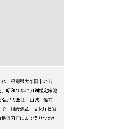
まれ。福岡県大牟田市の出
。昭和46年に刀剣鑑定家池
る弘邦刀匠は、山城、備前、
んで、紺綬褒章、文化庁長官
無鑑査刀匠にまで登りつめた