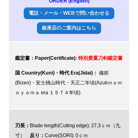
ORDER (English)
電話・メール・WEBで問い合わせる
銀座店のご案内はこちら
鑑定書：Paper(Certificate):
特別貴重刀剣鑑定書
国 Country(Kuni)・時代 Era(Jidai)：
備前
(Bizen)・安土桃山時代・天正二年頃(Azutiｍｏｍ
ｏｙａｍａ era １５７４年頃)
刃長：
Blade length(Cutting edge): 27,3ｃｍ（九
寸）
反り：
Curve(SORI): 0ｃｍ