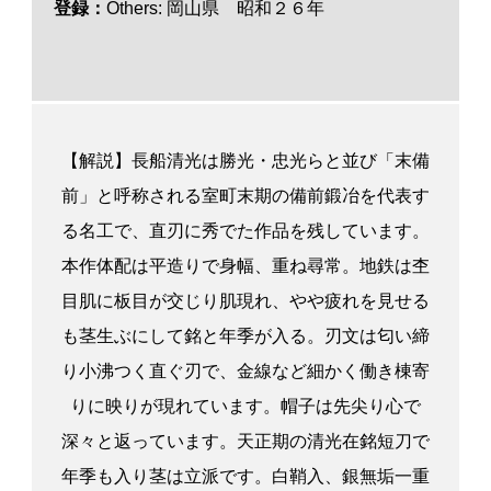
登録：
Others: 岡山県 昭和２６年
【解説】長船清光は勝光・忠光らと並び「末備
前」と呼称される室町末期の備前鍛冶を代表す
る名工で、直刃に秀でた作品を残しています。
本作体配は平造りで身幅、重ね尋常。地鉄は杢
目肌に板目が交じり肌現れ、やや疲れを見せる
も茎生ぶにして銘と年季が入る。刃文は匂い締
り小沸つく直ぐ刃で、金線など細かく働き棟寄
りに映りが現れています。帽子は先尖り心で
深々と返っています。天正期の清光在銘短刀で
年季も入り茎は立派です。白鞘入、銀無垢一重