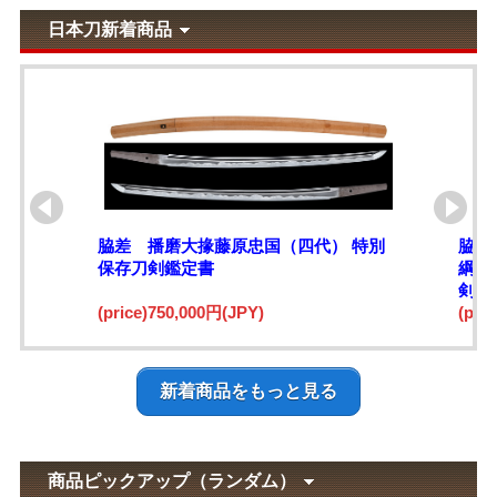
日本刀新着商品
脇差 播磨大掾藤原忠国（四代） 特別
脇差
保存刀剣鑑定書
綱)
剣鑑
(price)750,000円(JPY)
(pri
新着商品をもっと見る
商品ピックアップ（ランダム）