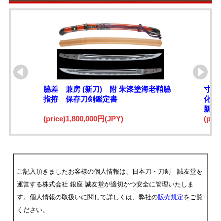
脇差 兼房 (新刀) 附 朱漆塗海老鞘脇
寸延
指拵 保存刀剣鑑定書
化四
新々
(price)1,800,000円(JPY)
宗次
(pri
ご記入頂きましたお客様の個人情報は、日本刀・刀剣 誠友堂を
運営する株式会社 銀座 誠友堂が適切かつ安全に管理いたしま
す。個人情報の取扱いに関して詳しくは、弊社の
販売規定
をご覧
ください。