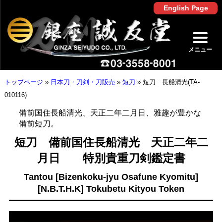
English Page
メニュー
トップページ
»
日本刀・刀剣・刀販売
»
短刀
»
短刀 長船清光(TA-
010116)
備前国住長船清光、天正二年二月日、雅趣が豊かな
備前短刀。
短刀 備前国住長船清光 天正二年二
月日 特別貴重刀剣鑑定書
Tantou [Bizenkoku-jyu Osafune Kyomitu]
[N.B.T.H.K] Tokubetu Kityou Token