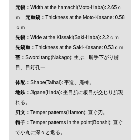
元幅：
Width at the hamachi(Moto-Haba): 2.65ｃ
ｍ
元重鎬：
Thickness at the Moto-Kasane: 0.58
ｃｍ
先幅：
Wide at the Kissaki(Saki-Haba): 2.2ｃｍ
先鎬重：
Thickness at the Saki-Kasane: 0.53ｃｍ
茎：
Sword tang(Nakago): 生ぶ、勝手下がり鑢
目、目釘孔一
体配：
Shape(Taihai): 平造、庵棟。
地鉄：
Jigane(Hada): 杢目肌に板目が交じり肌現
れる。
刃文：
Temper patterns(Hamon): 直ぐ刃。
帽子：
Temper patterns in the point(Bohshi): 直ぐ
で小丸に深々と返る。