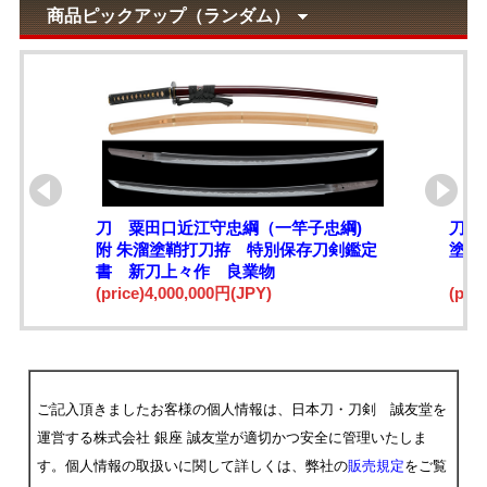
商品ピックアップ（ランダム）
刀 粟田口近江守忠綱（一竿子忠綱)
刀 
附 朱溜塗鞘打刀拵 特別保存刀剣鑑定
塗鞘
書 新刀上々作 良業物
(price)4,000,000円(JPY)
(pri
ご記入頂きましたお客様の個人情報は、日本刀・刀剣 誠友堂を
運営する株式会社 銀座 誠友堂が適切かつ安全に管理いたしま
す。個人情報の取扱いに関して詳しくは、弊社の
販売規定
をご覧