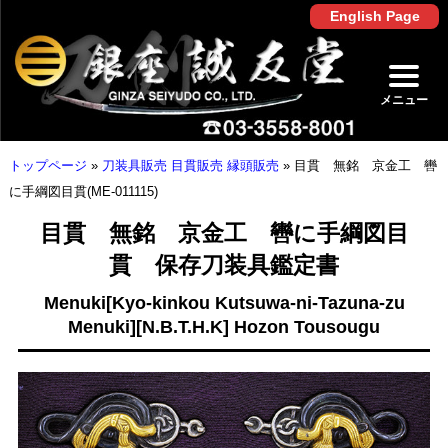
English Page
メニュー
トップページ
»
刀装具販売 目貫販売 縁頭販売
»
目貫 無銘 京金工 轡
に手綱図目貫(ME-011115)
目貫 無銘 京金工 轡に手綱図目
貫 保存刀装具鑑定書
Menuki[Kyo-kinkou Kutsuwa-ni-Tazuna-zu
Menuki][N.B.T.H.K] Hozon Tousougu