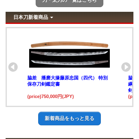
刀・太刀の一覧はこちら
日本刀新着商品
脇差 播磨大掾藤原忠国（四代） 特別
脇差
保存刀剣鑑定書
綱)
剣鑑
(price)750,000円(JPY)
(pri
新着商品をもっと見る