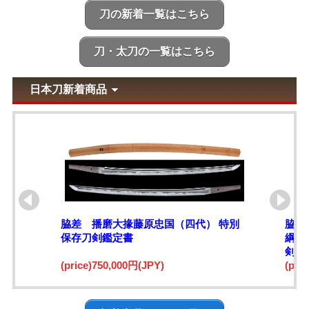
刀の新着一覧はこちら
刀・太刀の一覧はこちら
日本刀新着商品
脇差 播磨大掾藤原忠国（四代） 特別
脇差
保存刀剣鑑定書
綱)
剣鑑
(price)750,000円(JPY)
(pri