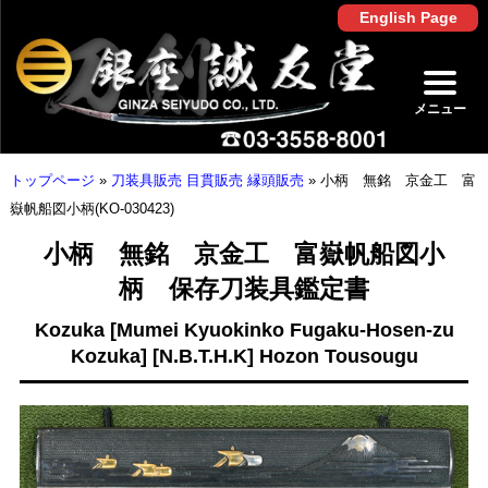
English Page
メニュー
トップページ
»
刀装具販売 目貫販売 縁頭販売
»
小柄 無銘 京金工 富
嶽帆船図小柄(KO-030423)
小柄 無銘 京金工 富嶽帆船図小
柄 保存刀装具鑑定書
Kozuka [Mumei Kyuokinko Fugaku-Hosen-zu
Kozuka] [N.B.T.H.K] Hozon Tousougu