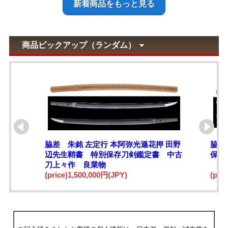
新着商品をもっと見る
商品ピックアップ（ランダム）
脇差 朱銘 左定行 本阿弥光遜花押 田野
脇差
辺先生鞘書 特別保存刀剣鑑定書 中古
保存
刀上々作 良業物
(price)1,500,000円(JPY)
(pri