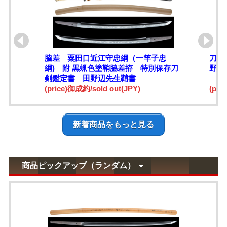
脇差 粟田口近江守忠綱（一竿子忠
刀 
綱) 附 黒蝋色塗鞘脇差拵 特別保存刀
野辺
剣鑑定書 田野辺先生鞘書
(price)御成約/sold out(JPY)
(pri
新着商品をもっと見る
商品ピックアップ（ランダム）