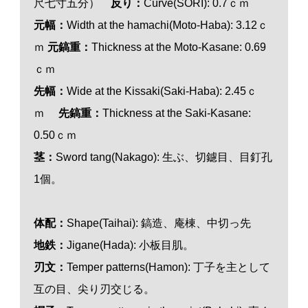
尺七寸五分）
反り：
Curve(SORI): 0.7ｃｍ
元幅：
Width at the hamachi(Moto-Haba): 3.12ｃ
ｍ
元鎬重：
Thickness at the Moto-Kasane: 0.69
ｃｍ
先幅：
Wide at the Kissaki(Saki-Haba): 2.45ｃ
ｍ
先鎬重：
Thickness at the Saki-Kasane:
0.50ｃｍ
茎：
Sword tang(Nakago): 生ぶ、切
鑢目、
目釘孔
1個。
体配：
Shape(Taihai): 鎬造、庵棟、中切っ先
地鉄：
Jigane(Hada): 小板目肌。
刃文：
Temper patterns(Hamon): 丁子を主として
互の目、尖り刃交じる。