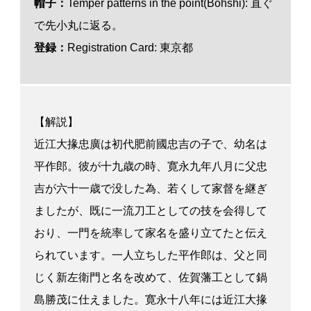
帽子：
Temper patterns in the point(Bohshi): 直ぐ
で先小丸に返る。
登録：
Registration Card: 東京都
【解説】
近江大掾忠廣は初代肥前國忠吉の子で、幼名は
平作郎。彼が十九歳の時、寛永九年八月に父忠
吉が六十一歳で没した為、若くして家督を継ぎ
ましたが、既に一流刀工としての技を会得して
おり、一門を統率して家名を盛り立てたと伝え
られています。一人立ちした平作郎は、父と同
じく新左衛門と名を改めて、佐賀藩工として鍋
島勝茂に仕えました。寛永十八年には近江大掾