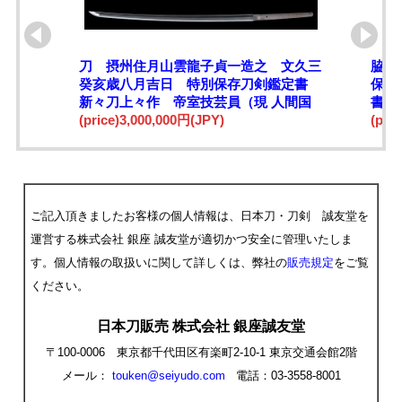
刀 摂州住月山雲龍子貞一造之 文久三
脇差
癸亥歳八月吉日 特別保存刀剣鑑定書
保十
新々刀上々作 帝室技芸員（現 人間国
書 
宝） 寒山鞘書
(price)3,000,000円(JPY)
(pri
ご記入頂きましたお客様の個人情報は、日本刀・刀剣 誠友堂を
運営する株式会社 銀座 誠友堂が適切かつ安全に管理いたしま
す。個人情報の取扱いに関して詳しくは、弊社の
販売規定
をご覧
ください。
日本刀販売 株式会社 銀座誠友堂
〒100-0006 東京都千代田区有楽町2-10-1 東京交通会館2階
メール：
touken@seiyudo.com
電話：03-3558-8001