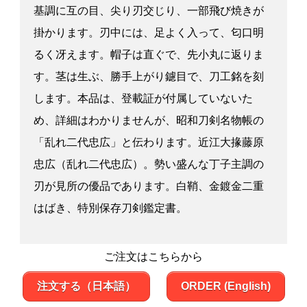
基調に互の目、尖り刃交じり、一部飛び焼きが
掛かります。刃中には、足よく入って、匂口明
るく冴えます。帽子は直ぐで、先小丸に返りま
す。茎は生ぶ、勝手上がり鑢目で、刀工銘を刻
します。本品は、登載証が付属していないた
め、詳細はわかりませんが、昭和刀剣名物帳の
「乱れ二代忠広」と伝わります。近江大掾藤原
忠広（乱れ二代忠広）。勢い盛んな丁子主調の
刃が見所の優品であります。白鞘、金鍍金二重
はばき、特別保存刀剣鑑定書。
ご注文はこちらから
注文する（日本語）
ORDER (English)