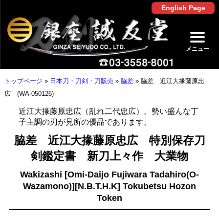
English Page
メニュー
トップページ
»
日本刀・刀剣・刀販売
»
脇差
»
脇差 近江大掾藤原忠
広 (WA-050126)
近江大掾藤原忠広（乱れ二代忠広）。勢い盛んな丁
子主調の刃が見所の優品であります。
脇差 近江大掾藤原忠広 特別保存刀
剣鑑定書 新刀上々作 大業物
Wakizashi [Omi-Daijo Fujiwara Tadahiro(O-
Wazamono)][N.B.T.H.K] Tokubetsu Hozon
Token