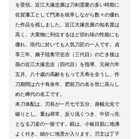
を受領。近江大掾忠廣は刀剣需要の多い時期に
佐賀藩工として門弟を統率しながら数々の優れ
た作品を残しました。近江大掾忠廣の知名度は
高く、大業物に列位するほど切れ味の性能にも
優れ、現代に於いても人気刀匠の一人です。貞
享三年、嫡子陸奥守忠吉（三代目）の亡き後は
孫の近江大掾忠吉（四代目）を指導、元禄六年
五月、八十歳の高齢をもって天寿を全うし、作
刀期間は六十有余年、肥前刀の名を世に高らし
めた稀代の名工です。
本刀体配は、刃長が一尺七寸五分、身幅元先で
確りとし、重ね尋常、反り浅くつき、中切っ先
となる刀姿の一振です。鍛は、小板目肌に地沸
よく付き、細かに地景が入ります。刃文は丁子