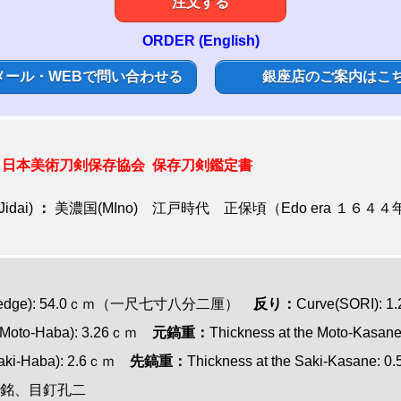
注文する
ORDER (English)
メール・WEBで問い合わせる
銀座店のご案内はこ
:
日本美術刀剣保存協会 保存刀剣鑑定書
Jidai)
：
美濃国(MIno) 江戸時代 正保頃（Edo era １６４
ting edge): 54.0ｃｍ（一尺七寸八分二厘）
反り：
Curve(SORI): 
i(Moto-Haba): 3.26ｃｍ
元鎬重：
Thickness at the Moto-Kasa
(Saki-Haba): 2.6ｃｍ
先鎬重：
Thickness at the Saki-Kasane
): 在銘、目釘孔二