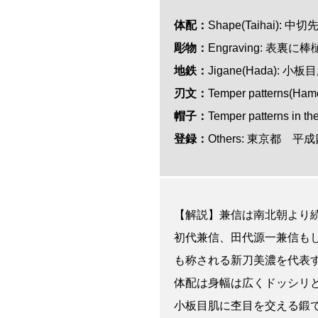
体配：
Shape(Taihai):
彫物：
Engraving: 表裏に
地鉄：
Jigane(Hada): 
刃
文
：
Temper patterns
帽子：
Temper patterns i
登録：
Others: 東京都 平
【解説】兼信は南北朝より
初代兼信、田代源一兼信も
も称される新刀美濃を代表
体配は身幅は広くドッシリ
小板目肌に杢目を交える鍛