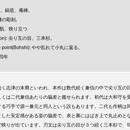
 中切先、鎬造、庵棟。
棒樋の彫刻,
小板目肌、映り立つ
(Hamon): 尖り互の目、三本杉。
n the point(Bohshi): やや乱れて小丸に返る。
成四年
続く志津の末裔といわれ、本作は数代続く兼信の中で尖り互の
しくは二代兼信あたりの脇差と鑑せられます。初代は大和守を
する巧手で源一兼元と同人という説もあります。二代も作柄は
とした安定感がある姿の脇差で、表と裏にはばき上で丸止めと
で映りが出ています。刃文は尖り互の目が３つ続く三本杉で、