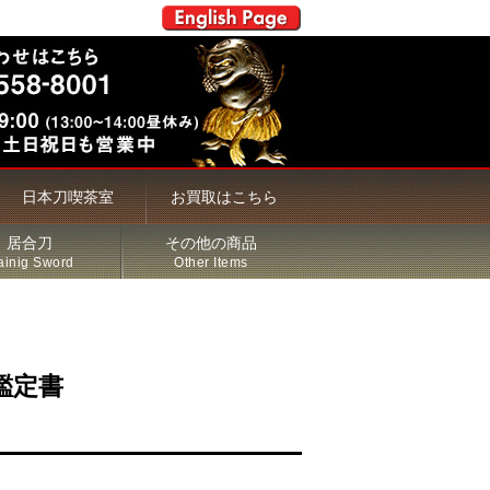
日本刀喫茶室
お買取はこちら
居合刀
その他の商品
ainig Sword
Other Items
鑑定書