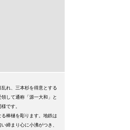
目乱れ、三本杉を得意とする
受領して通称「源一大和」と
同様です。
なる棒樋を彫ります。地鉄は
匂い締まり心に小沸がつき、