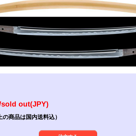
参考資料
研磨・諸工作
sold out(JPY)
上の商品は国内送料込）