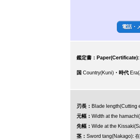
電話・
鑑定書：Paper(Certificate)
国
Country(Kuni)
・時代
Era(
刃長：
Blade length(Cut
元幅：
Width at the hamach
先幅：
Wide at the Kissaki
茎：
Sword tang(Nakago