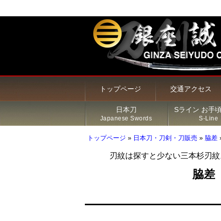
トップページ
交通アクセス
日本刀
Sライン お手
Japanese Swords
S-Line
トップページ
»
日本刀・刀剣・刀販売
»
脇差
刃紋は探すと少ない三本杉刃紋
甲冑・鎧・兜
居合刀（模造刀）
火縄銃
新着商品
Sライン 商品一覧
鍔
脇差
その他の商品
刀・太刀
Sラインについて
刀装具
脇差