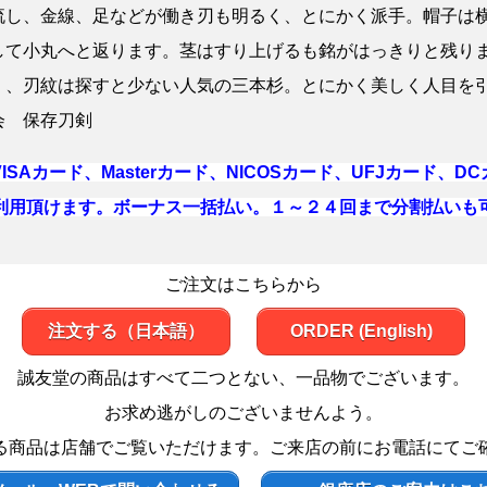
流し、金線、足などが働き刃も明るく、とにかく派手。帽子は
して小丸へと返ります。茎はすり上げるも銘がはっきりと残り
く、刃紋は探すと少ない人気の三本杉。とにかく美しく人目を
会 保存刀剣
ISAカード、Masterカード、NICOSカード、UFJカード、D
利用頂けます。ボーナス一括払い。１～２４回まで分割払いも
ご注文はこちらから
注文する（日本語）
ORDER (English)
誠友堂の商品はすべて二つとない、一品物でございます。
お求め逃がしのございませんよう。
る商品は店舗でご覧いただけます。ご来店の前にお電話にてご