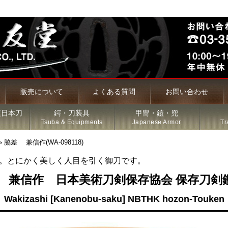
販売について
よくある質問
お問い合わせ
頃日本刀
鍔・刀装具
甲冑・鎧・兜
Tsuba & Equipments
Japanese Armor
Tr
»
脇差 兼信作(WA-098118)
。とにかく美しく人目を引く御刀です。
槍・薙刀
 兼信作 日本美術刀剣保存協会 保存刀剣
Wakizashi [Kanenobu-saku] NBTHK hozon-Touken
古名刀
特価品