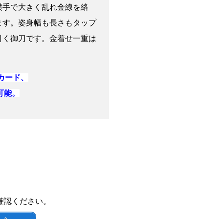
横手で大きく乱れ金線を絡
ます。姿身幅も長さもタップ
引く御刀です。金着せ一重は
Cカード、
可能。
確認ください。