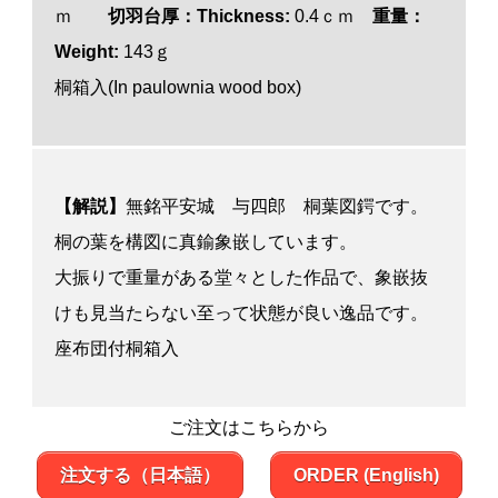
ｍ
切羽台厚
：Thickness:
0.4ｃｍ
重量
：
Weight:
143ｇ
桐箱入(In paulownia wood box)
【解説】
無銘平安城 与四郎 桐葉図鍔です。
桐の葉を構図に真鍮象嵌しています。
大振りで重量がある堂々とした作品で、象嵌抜
けも見当たらない至って状態が良い逸品です。
座布団付桐箱入
ご注文はこちらから
注文する（日本語）
ORDER (English)