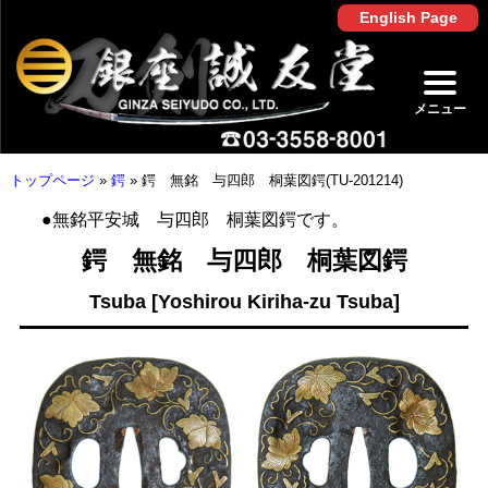
English Page
メニュー
トップページ
»
鍔
»
鍔 無銘 与四郎 桐葉図鍔(TU-201214)
●無銘平安城 与四郎 桐葉図鍔です。
鍔 無銘 与四郎 桐葉図鍔
Tsuba [Yoshirou Kiriha-zu Tsuba]