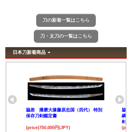
刀の新着一覧はこちら
刀・太刀の一覧はこちら
日本刀新着商品
脇差 播磨大掾藤原忠国（四代） 特別
脇差
保存刀剣鑑定書
綱)
剣鑑
(price)750,000円(JPY)
(pri