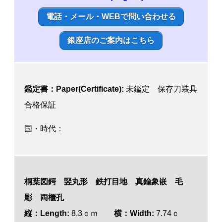
電話・メール・WEBで問い合わせる
銀座店のご案内はこちら
鑑定書：Paper(Certificate):
未鑑定 保存刀装具
合格保証
国・時代：
桐葉図鍔
竪
丸形 鉄打目地 真鍮象嵌 毛
彫 両櫃孔
縦
：Length:
8.3ｃｍ
横
：Width:
7.74ｃ