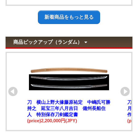
新着商品をもっと見る
商品ピックアップ（ランダム）
刀 横山上野大掾藤原祐定 中嶋氏可勝
刀 
持之 延宝三年八月吉日 備州長船住
月日
人 特別保存刀剣鑑定書
作
(price)2,200,000円(JPY)
(pri