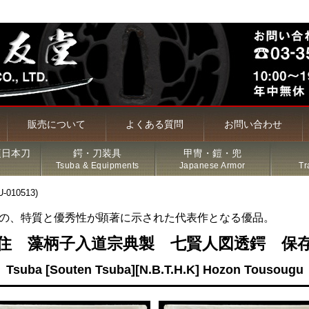
販売について
よくある質問
お問い合わせ
頃日本刀
鍔・刀装具
甲冑・鎧・兜
Tsuba & Equipments
Japanese Armor
Tr
10513)
の、特質と優秀性が顕著に示された代表作となる優品。
槍・薙刀
住 藻柄子入道宗典製 七賢人図透鍔 保
Tsuba [Souten Tsuba][N.B.T.H.K] Hozon Tousougu
古名刀
特価品