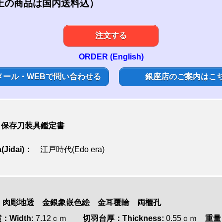
上の商品は国内送料込）
注文する
ORDER (English)
メール・WEBで問い合わせる
銀座店のご案内はこ
te): 保存刀装具鑑定書
(Jidai)：
江戸時代(Edo era)
 肉彫地透 金銀象嵌色絵 金耳覆輪 両櫃孔
：Width:
7.12ｃｍ
切羽台厚：Thickness:
0.55ｃｍ
重量：