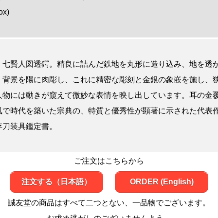
ox)
、七賢人図透鍔。精良に詰んだ鉄地を丸形に造り込み、地を透
。背景を陽に肉彫し、これに精密な彫刻と金銀の象嵌を施し、
人物には動きが窺えて微妙な表情を映し出しています。耳の金
風で時代を築いた宗典の、特質と優秀性が顕著に示された代表
存刀装具鑑定書。
ご注文はこちらから
注文する（日本語）
ORDER (English)
誠友堂の商品はすべて二つとない、一品物でございます。