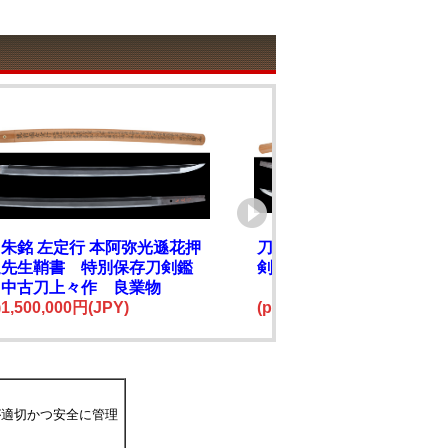
朱銘 左定行 本阿弥光遜花押
刀 無銘 古波平 第65
辺先生鞘書 特別保存刀剣鑑
剣 田野辺先生鞘書
 中古刀上々作 良業物
e)1,500,000円(JPY)
(price)4,800,000円(JPY)
が適切かつ安全に管理