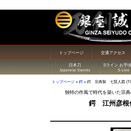
トップページ
交通アクセス
日本刀
Sライン お手
Japanese Swords
S-Line
トップページ
»
鍔
»
鍔 宗典製 七賢人図 (TU-0
独特の作風で時代を築いた宗典
甲冑・鎧・兜
居合刀（模造刀）
火縄銃
新着商品
Sライン 商品一覧
鍔
鍔 江州彦根
その他の商品
刀・太刀
Sラインについて
刀装具
脇差