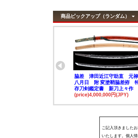
商品ピックアップ（ランダム）
脇差 津田近江守助直 元
八月日 附 変塗鞘脇差拵 
存刀剣鑑定書 新刀上々作
物
(price)4,000,000円(JPY)
ご記入頂きましたお
いたします。個人情