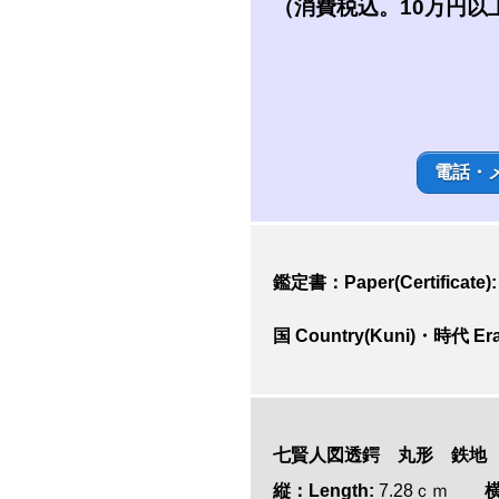
（消費税込。10万円以
電話・
鑑定書：Paper(Certifica
国 Country(Kuni)・時代 Era
七賢人図透鍔 丸形 鉄地
縦：Length:
7.28ｃｍ
横