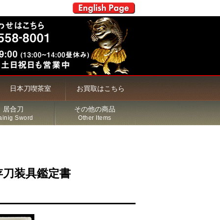
日本刀喫茶室
お買取はこちら
居合刀
その他の商品
ainig Sword
Other Items
存刀装具鑑定書