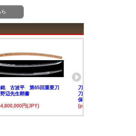
ちら
銘 古波平 第65回重要刀
刀 陸奥大掾橘盛宗（陸
田野辺先生鞘書
刀) 附 茶石目地塗鞘打刀
保存刀剣鑑定書
e)4,800,000円(JPY)
(price)2,200,000円(JPY)