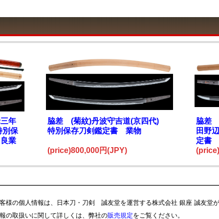
禄三年
脇差 (菊紋)丹波守吉道(京四代)
脇差 
特別保
特別保存刀剣鑑定書 業物
田野
 良業
定書
(price)800,000円(JPY)
(pric
客様の個人情報は、日本刀・刀剣 誠友堂を運営する株式会社 銀座 誠友堂
報の取扱いに関して詳しくは、弊社の
販売規定
をご覧ください。