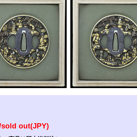
参考資料
研磨・諸工作
sold out(JPY)