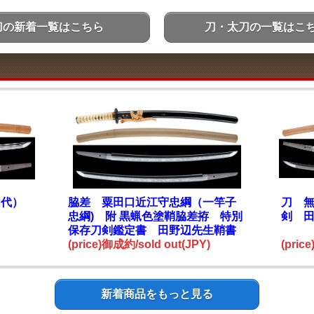
刀の新着一覧はこちら
刀・太刀の一覧はこ
四代）
脇差 粟田口近江守忠綱（一竿子
刀 無
忠綱) 附 黒蝋色塗鞘脇差拵 特別
剣 
保存刀剣鑑定書 田野辺先生鞘書
(price)御成約/sold out(JPY)
(pric
新着商品をもっと見る