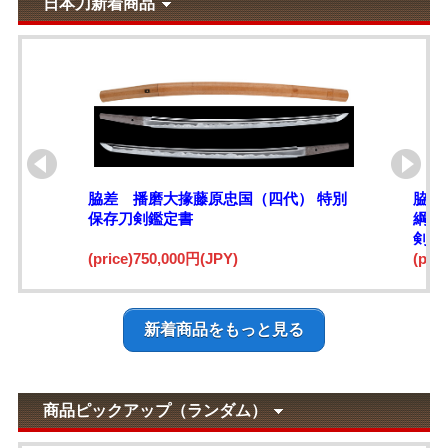
日本刀新着商品
脇差 播磨大掾藤原忠国（四代） 特別
脇差
保存刀剣鑑定書
綱)
剣鑑
(price)750,000円(JPY)
(pri
新着商品をもっと見る
商品ピックアップ（ランダム）