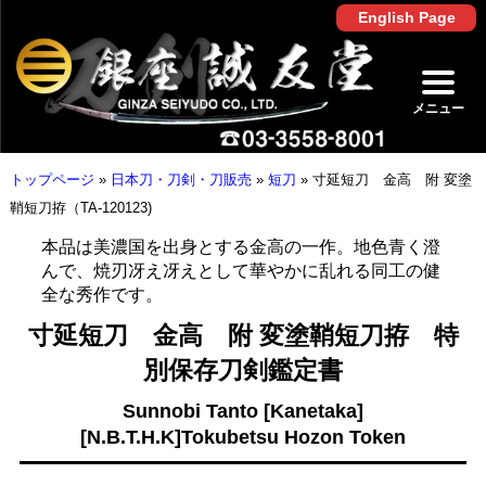
English Page
メニュー
トップページ
»
日本刀・刀剣・刀販売
»
短刀
»
寸延短刀 金高 附 変塗
鞘短刀拵（TA-120123)
本品は美濃国を出身とする金高の一作。地色青く澄
んで、焼刃冴え冴えとして華やかに乱れる同工の健
全な秀作です。
寸延短刀 金高 附 変塗鞘短刀拵 特
別保存刀剣鑑定書
Sunnobi Tanto [Kanetaka]
[N.B.T.H.K]Tokubetsu Hozon Token