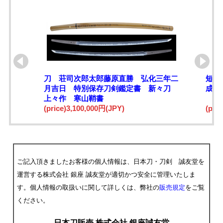
刀 荘司次郎太郎藤原直勝 弘化三年二
短刀
月吉日 特別保存刀剣鑑定書 新々刀
成六
上々作 寒山鞘書
(price)3,100,000円(JPY)
(pri
ご記入頂きましたお客様の個人情報は、日本刀・刀剣 誠友堂を
運営する株式会社 銀座 誠友堂が適切かつ安全に管理いたしま
す。個人情報の取扱いに関して詳しくは、弊社の
販売規定
をご覧
ください。
日本刀販売 株式会社 銀座誠友堂