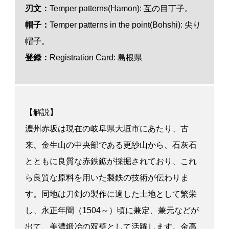
刃文：
Temper patterns(Hamon): 互の目丁子。
帽子：
Temper patterns in the point(Bohshi): 尖り
帽子。
登録：
Registration Card: 島根県
【解説】
濃州赤坂は現在の岐阜県大垣市にあたり、古
来、金生山の中央部である更紗山から、石灰石
とともに良質な赤鉄鉱が採掘されており、これ
ら良質な原料を用いた製鉄の技術が伝わりま
す。同地は刀剣の製作に適した土地として繁栄
し、永正年間（1504～）頃に兼定、兼元などが
出て、美濃鍛冶の双璧として活躍します。金高