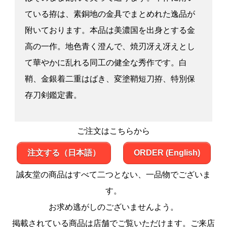
ている拵は、素銅地の金具でまとめれた逸品が
附いております。本品は美濃国を出身とする金
高の一作。地色青く澄んで、焼刃冴え冴えとし
て華やかに乱れる同工の健全な秀作です。白
鞘、金銀着二重はばき、変塗鞘短刀拵、特別保
存刀剣鑑定書。
ご注文はこちらから
注文する（日本語）
ORDER (English)
誠友堂の商品はすべて二つとない、一品物でございま
す。
お求め逃がしのございませんよう。
掲載されている商品は店舗でご覧いただけます。ご来店