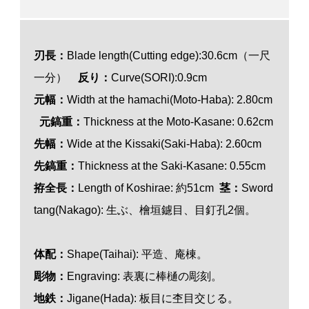
刃長：
Blade length(Cutting edge):30.6cm（一尺
一分）
反り：
Curve(SORI):0.9cm
元幅：
Width at the hamachi(Moto-Haba): 2.80cm
元鎬重：
Thickness at the Moto-Kasane: 0.62cm
先幅：
Wide at the Kissaki(Saki-Haba): 2.60cm
先鎬重：
Thickness at the Saki-Kasane: 0.55cm
拵全長：
Length of Koshirae: 約51cm
茎：
Sword
tang(Nakago): 生ぶ、檜垣鑢目、目釘孔2個。
体配：
Shape(Taihai): 平造、庵棟。
彫物：
Engraving: 表裏に棒樋の彫刻。
地鉄：
Jigane(Hada): 板目に杢目交じる。