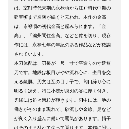
は、室町時代末期の永禄頃から江戸時代中期の
延宝頃まで名跡が続くと云われ、本作の金高
は、永禄頃の初代金高と鑑みられます。「金
高」、「濃州関住金高」などと銘を切り、現存
作には、永禄七年の年紀のある作品などが確認
されています。
本刀体配は、刃長が一尺一寸で平造りの寸延短
刀です。地鉄は板目がやや流れ心に、杢目を交
える鍛肌。刃文は互の目丁子で、匂口締り心に
明るく冴え、特に小沸が焼刃の谷に厚く付き、
刃縁には処々沸粒が輝きます。刃中には、地の
働きがそのまま現れて、砂流しや金線、足など
が良く入り盛んに働いて覇気があります。帽子
はそのまま乱れて尖って返ります。本作に附い