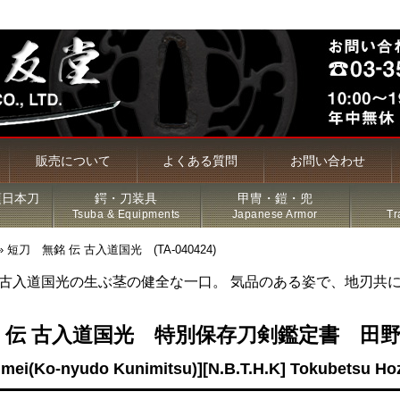
販売について
よくある質問
お問い合わせ
頃日本刀
鍔・刀装具
甲冑・鎧・兜
Tsuba & Equipments
Japanese Armor
Tr
»
短刀 無銘 伝 古入道国光 (TA-040424)
古入道国光の生ぶ茎の健全な一口。 気品のある姿で、地刃共
槍・薙刀
 伝 古入道国光 特別保存刀剣鑑定書 田
古名刀
mei(Ko-nyudo Kunimitsu)][N.B.T.H.K] Tokubetsu Ho
特価品