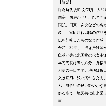
【解説】
鎌倉時代後期 文保頃、大
国宗、国房がおり、以降同
国弘、国真、友次などの名
多」、室町時代以降の作品
伝を加味したものなど作域
金筋、砂流し、掃き掛け等
島派と共に北国物の代表主
本刀刃長は五寸八分。身幅
刀姿の一口です。地鉄は板
文は直刃に浅い湾れを交え
ぶ、風合いの良い艶やかな
ある姿で、地刃共に出来栄
書。