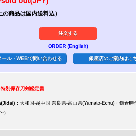
sold out(JPY)
上の商品は国内送料込）
注文する
ORDER (English)
メール・WEBで問い合わせる
銀座店のご案内はこ
:
特別
保存刀剣鑑定書
(Jidai)：
大和国-越中国,奈良県-富山県(Yamato-Echu)・鎌倉時
17~）