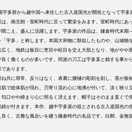
和国宇多群から越中国へ来住した古入道国光が開祖となって宇多
派は、南北朝・室町時代に亘って繫栄をみます。室町時代にあ
が聞こえ、盛んに活躍します。宇多派の作品は、鎌倉時代末期
を「宇多」と称します。本国大和物に類似したものや、山城物
は広く、地鉄は板目に杢目や柾目を交え大肌となり、地がやや
が良く働くものが多いです。同派の刀工は宇多某と銘する事か
派であります。
重ね共に尋常、反りはなく、表裏に腰樋の彫刻を刻し、茎が振
目肌で総体肌が現れ、刃寄り流れ心に地沸が付いて、淡く映り
、匂口やや締まり心に明るく冴えます。帽子はそのまま直ぐで
黒錆が付きます。本作、越中宇多派の祖とされる古入道国光の生
え良く、古雅な風合いを纏う鎌倉時代の名品です。白鞘、金無