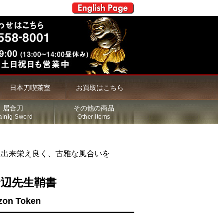
日本刀喫茶室
お買取はこちら
居合刀
その他の商品
ainig Sword
Other Items
に出来栄え良く、古雅な風合いを
野辺先生鞘書
zon Token