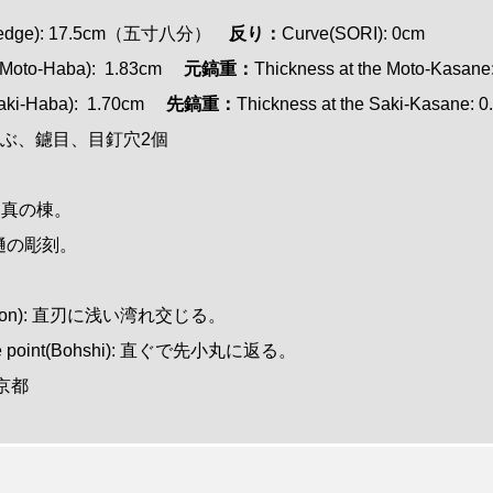
 edge): 17.5cm
（五寸八分）
反り：
Curve(SORI): 0cm
hi(Moto-Haba): 1.83cm
元鎬重：
Thickness at the Moto-Kasane
(Saki-Haba): 1.70cm
先鎬重：
Thickness at the Saki-Kasane: 
o): 生ぶ、鑢目、目釘穴2個
、
真の棟
。
に腰樋の彫刻。
肌。
(Hamon): 直刃に浅い湾れ交じる。
n the point(Bohshi): 直ぐで先小丸に返る。
 東京都