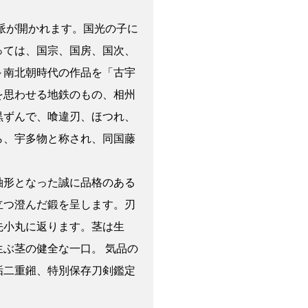
派が開かれます。国光の子に
っては、国宗、国房、国次、
～南北朝時代の作品を「古宇
を思わせる地鉄のもの、相州
黒ずんで、喰違刃、ほつれ、
ら、宇多物と称され、同国藤
袖形となった誠に品格のある
立つ澄んだ鍛を呈します。刃
先小丸に返ります。茎は生
ぶ茎の健全な一口。 気品の
垢二重鎺、特別保存刀剣鑑定