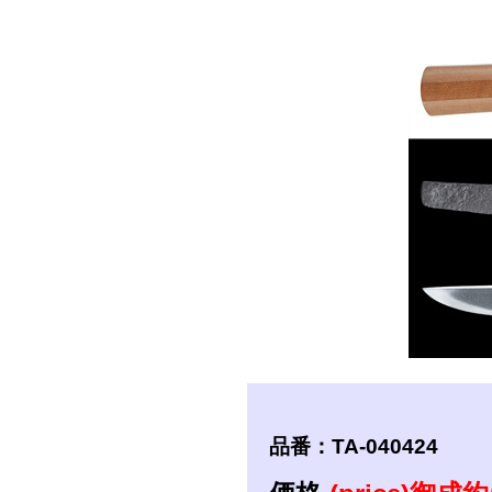
短刀
拵
品番：TA-040424