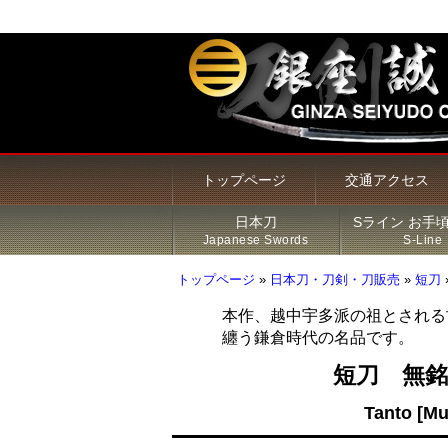
トップページ
交通アクセス
日本刀
Sライン お手
Japanese Swords
S-Line
トップページ
»
日本刀・刀剣・刀販売
»
短刀
本作、越中宇多派の祖とされる
纏う鎌倉時代の名品です。
甲冑・鎧・兜
居合刀（模造刀）
火縄銃
新着商品
Sライン 商品一覧
鍔
短刀 無銘
その他の商品
刀・太刀
Sラインについて
刀装具
Tanto [Mu
脇差