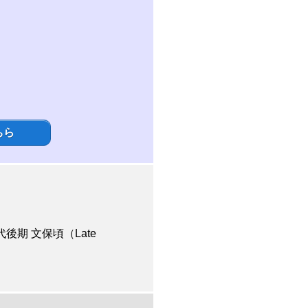
ちら
代後期 文保頃（Late