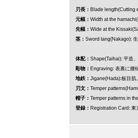
刃長：
Blade length(Cutting
元幅：
Width at the hamac
先幅：
Wide at the Kissaki
茎：
Sword tang(Nakag
体配：
Shape(Taihai): 平造
彫物：
Engraving: 表裏
地鉄：
Jigane(Hada):板目
刃文：
Temper patterns
帽子：
Temper patterns i
登録：
Registration Card: