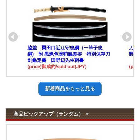
脇差 粟田口近江守忠綱（一竿子忠
刀 
綱) 附 黒蝋色塗鞘脇差拵 特別保存刀
野辺
剣鑑定書 田野辺先生鞘書
(price)御成約/sold out(JPY)
(pri
新着商品をもっと見る
商品ピックアップ（ランダム）