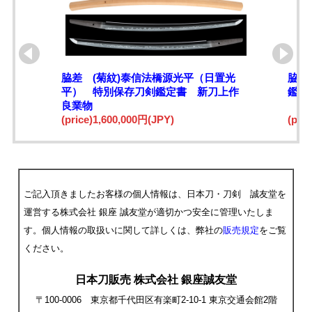
脇差 (菊紋)泰信法橋源光平（日置光
脇差
平） 特別保存刀剣鑑定書 新刀上作
鑑定
良業物
(price)1,600,000円(JPY)
(pri
ご記入頂きましたお客様の個人情報は、日本刀・刀剣 誠友堂を
運営する株式会社 銀座 誠友堂が適切かつ安全に管理いたしま
す。個人情報の取扱いに関して詳しくは、弊社の
販売規定
をご覧
ください。
日本刀販売 株式会社 銀座誠友堂
〒100-0006 東京都千代田区有楽町2-10-1 東京交通会館2階