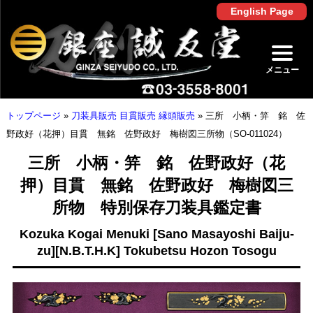
English Page
メニュー
トップページ
»
刀装具販売 目貫販売 縁頭販売
»
三所 小柄・笄 銘 佐
野政好（花押）目貫 無銘 佐野政好 梅樹図三所物（SO-011024）
三所 小柄・笄 銘 佐野政好（花
押）目貫 無銘 佐野政好 梅樹図三
所物 特別保存刀装具鑑定書
Kozuka Kogai Menuki [Sano Masayoshi Baiju-
zu][N.B.T.H.K] Tokubetsu Hozon Tosogu