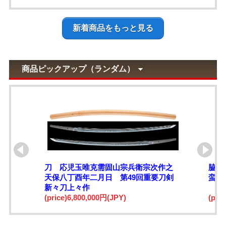
新着商品をもっと見る
商品ピックアップ（ランダム）
刀 応児玉唯克需固山宗兵衛宗次作之
脇差
天保八丁酉年二月日 第49回重要刀剣
蛮鉄
新々刀上々作
(price)6,800,000円(JPY)
(pri