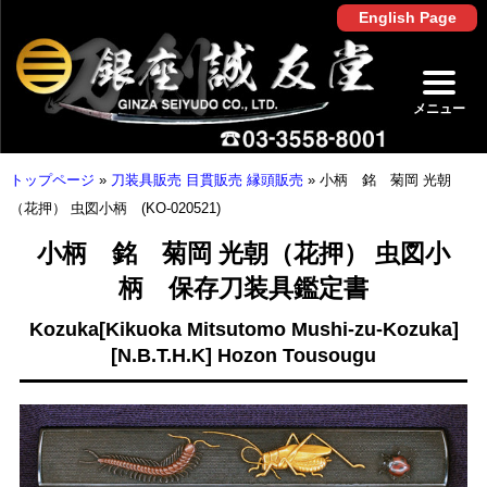
English Page
メニュー
トップページ
»
刀装具販売 目貫販売 縁頭販売
»
小柄 銘 菊岡 光朝
（花押） 虫図小柄 (KO-020521)
小柄 銘 菊岡 光朝（花押） 虫図小
柄 保存刀装具鑑定書
Kozuka[Kikuoka Mitsutomo Mushi-zu-Kozuka]
[N.B.T.H.K] Hozon Tousougu