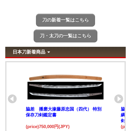
刀の新着一覧はこちら
刀・太刀の一覧はこちら
日本刀新着商品
脇差 播磨大掾藤原忠国（四代） 特別
脇差
保存刀剣鑑定書
綱)
剣鑑
(price)750,000円(JPY)
(pri