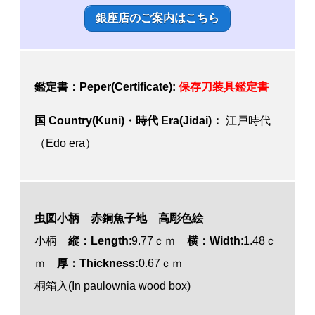
銀座店のご案内はこちら
鑑定書：Peper(Certificate):
保存刀装具鑑定書
国 Country(Kuni)・時代 Era(Jidai)：
江戸時代
（Edo era）
虫図小柄 赤銅魚子地 高彫色絵
小柄
縦：Length
:9.77ｃｍ
横：Width
:1.48ｃ
ｍ
厚：Thickness:
0.67ｃｍ
桐箱入(In paulownia wood box)