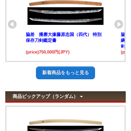
脇差 播磨大掾藤原忠国（四代） 特別
脇差
保存刀剣鑑定書
綱)
剣鑑
(price)750,000円(JPY)
(pri
新着商品をもっと見る
商品ピックアップ（ランダム）