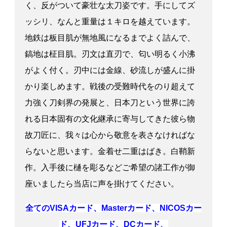
く、反がついて豪壮な太刀姿です。手にしてズ
ッシリ、なんと重量は１キロを越えています。
地鉄は板目肌が無地風になるまでよく詰んで、
鎬地は柾目肌。刃文は直刃で、匂い明るく小沸
がよく付く。刃中には金線、砂流しが盛んに掛
かり楽しめます。戦後の受難時代をのり超えて
力強く刀剣界の発展と、日本刀という世界に誇
れる日本固有の文化継承に寄与してきた彼ら物
故刀匠に、我々は心から敬意を表さなければな
らないと思います。金着せ二重はばき。白鞘新
作。入手後に樋を彫るなどご希望の諸工作が御
座いましたら当店に声を掛けてください。
全てのVISAカード、Masterカード、NICOSカー
ド、UFJカード、DCカード、