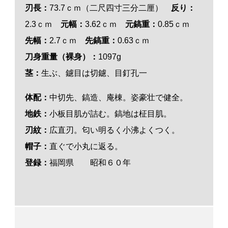
刃長：
73.7ｃｍ（二尺四寸三分二厘）
反り：
2.3ｃｍ
元幅：
3.62ｃｍ
元鎬重：
0.85ｃｍ
先幅：
2.7ｃｍ
先鎬重：
0.63ｃｍ
刀身重量（裸身）：
1097g
茎：
生ぶ、鑢目は切鑢、目釘孔一
体配：
中切先、鎬造、庵棟。姿豪壮で健全。
地鉄：
小板目肌が詰む。鎬地は柾目肌。
刃紋：
広直刃。匂い明るく小沸よくつく。
帽子：
直ぐで小丸に返る。
登録：
福岡県 昭和６０年