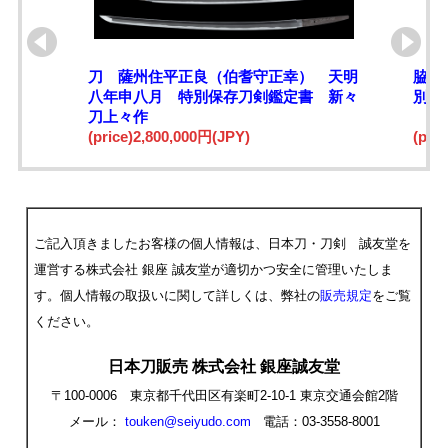
刀 薩州住平正良（伯耆守正幸） 天明
脇差
八年申八月 特別保存刀剣鑑定書 新々
別保
刀上々作
(price)2,800,000円(JPY)
(pri
ご記入頂きましたお客様の個人情報は、日本刀・刀剣 誠友堂を
運営する株式会社 銀座 誠友堂が適切かつ安全に管理いたしま
す。個人情報の取扱いに関して詳しくは、弊社の
販売規定
をご覧
ください。
日本刀販売 株式会社 銀座誠友堂
〒100-0006 東京都千代田区有楽町2-10-1 東京交通会館2階
メール：
touken@seiyudo.com
電話：03-3558-8001