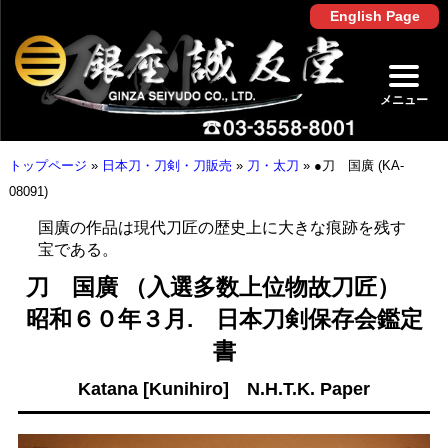
English Page
メニュー
トップページ
»
日本刀・刀剣・刀販売
»
刀・太刀
»
●刀 国廣 (KA-
08091)
国廣の作品は現代刀匠の歴史上に大きな痕跡を残す
宝である。
刀 国廣 （入選多数上位物故刀匠）
昭和６０年３月. 日本刀剣保存会鑑定
書
Katana [Kunihiro] N.H.T.K. Paper