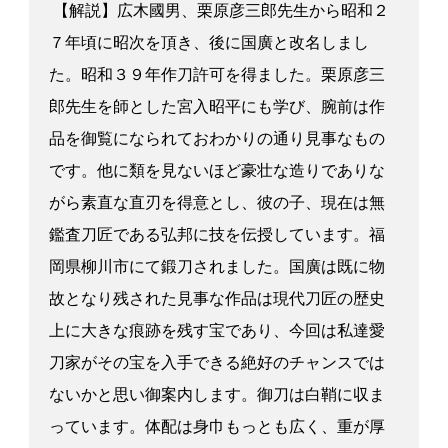
【解説】広木國男、栗原彦三郎先生から昭和２
７年頃に昭次を頂き、後に国廣と改名しまし
た。昭和３９年作刀許可を得ました。栗原彦三
郎先生を師とした宮入昭平にも学び、腕前は作
品を御覧になられておわかりの通り見事なもの
です。他に類を見ないほど豪壮な造りでありな
がら素直な直刃を得意とし、彼の子、現在は無
鑑査刀匠である弘邦に技を伝授しています。福
岡県柳川市にて鍛刀されました。国廣は既に物
故となり残された見事な作品は現代刀匠の歴史
上に大きな痕跡を残す宝であり、今回は私達愛
刀家がその宝を入手できる絶好のチャンスでは
ないかと思い御案内します。御刀は白鞘に収ま
っています。体配は身巾もっとも広く、重が厚