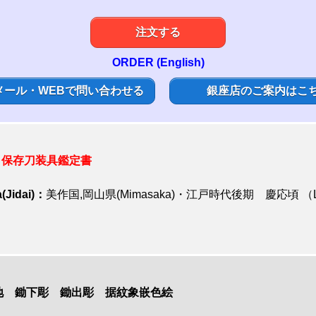
注文する
ORDER (English)
メール・WEBで問い合わせる
銀座店のご案内はこ
保存刀装具鑑定書
(Jidai)：
美作国,岡山県(Mimasaka)・江戸時代後期 慶応頃 （Late E
目地 鋤下彫
鋤出彫 据紋象嵌
色絵