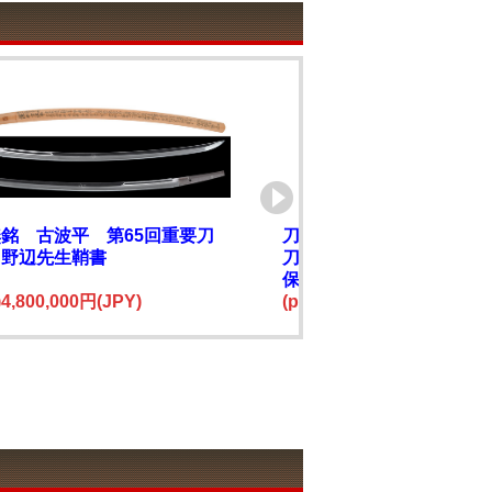
銘 古波平 第65回重要刀
刀 陸奥大掾橘盛宗（陸
田野辺先生鞘書
刀) 附 茶石目地塗鞘打刀
保存刀剣鑑定書
e)4,800,000円(JPY)
(price)2,200,000円(JPY)