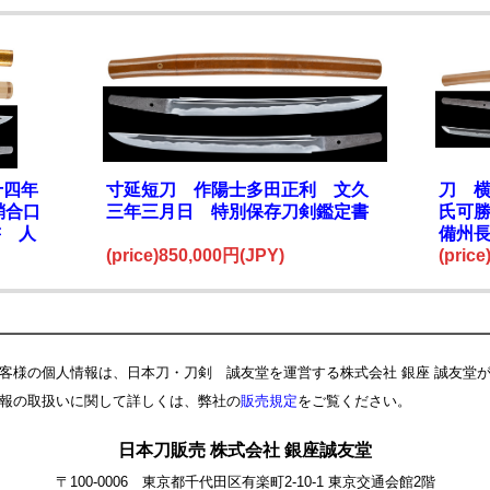
十四年
寸延短刀 作陽士多田正利 文久
刀 
鞘合口
三年三月日 特別保存刀剣鑑定書
氏可
書 人
備州
(price)850,000円(JPY)
書
(pric
客様の個人情報は、日本刀・刀剣 誠友堂を運営する株式会社 銀座 誠友堂
報の取扱いに関して詳しくは、弊社の
販売規定
をご覧ください。
日本刀販売 株式会社 銀座誠友堂
〒100-0006 東京都千代田区有楽町2-10-1 東京交通会館2階