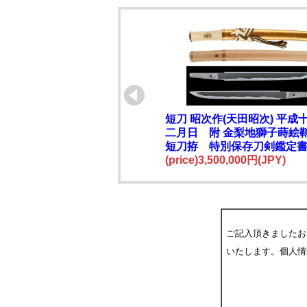
短刀 昭次作(天田昭次) 平成
二月日 附 金梨地獅子蒔絵
短刀拵 特別保存刀剣鑑定
間国宝
(price)3,500,000円(JPY)
ご記入頂きましたお
いたします。個人情