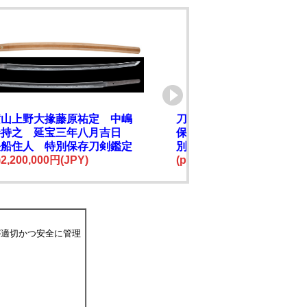
横山上野大掾藤原祐定 中嶋
刀 水府住勝村徳勝作之
勝持之 延宝三年八月吉日
保忠光需 文久三年十一
長船住人 特別保存刀剣鑑定
別保存刀剣鑑定書 新々
e)2,200,000円(JPY)
(price)2,500,000円(JPY)
が適切かつ安全に管理