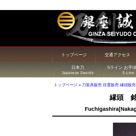
トップページ
交通アクセス
日本刀
Sライン お手
Japanese Swords
S-Line
トップページ
»
刀装具販売 目貫販売 縁頭販売
縁頭 
甲冑・鎧・兜
居合刀（模造刀）
火縄銃
新着商品
Sライン 商品一覧
鍔
Fuchigashira[Nakag
その他の商品
刀・太刀
Sラインについて
刀装具
脇差