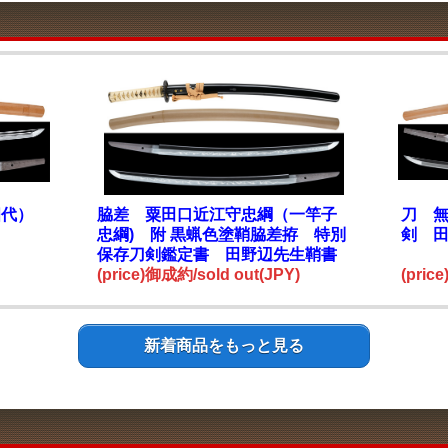
四代）
脇差 粟田口近江守忠綱（一竿子
刀 無
忠綱) 附 黒蝋色塗鞘脇差拵 特別
剣 
保存刀剣鑑定書 田野辺先生鞘書
(price)御成約/sold out(JPY)
(pric
新着商品をもっと見る