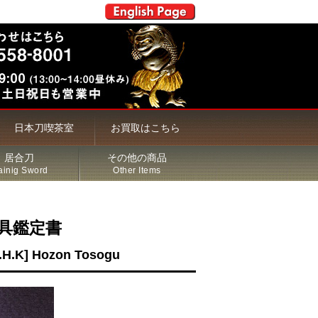
日本刀喫茶室
お買取はこちら
居合刀
その他の商品
ainig Sword
Other Items
具鑑定書
T.H.K] Hozon Tosogu