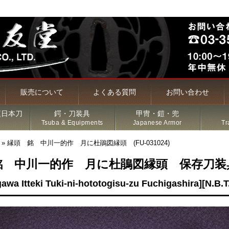
販売について
よくある質問
お問い合わせ
頃日本刀
鍔・刀装具
甲冑・鎧・兜
Tsuba & Equipments
Japanese Armor
Tr
»
縁頭 銘 中川一的作 月に杜鵑図縁頭 (FU-031024)
銘 中川一的作 月に杜鵑図縁頭 保存刀装
槍・薙刀
awa Itteki Tuki-ni-hototogisu-zu Fuchigashira][N.B.
古名刀
特価品