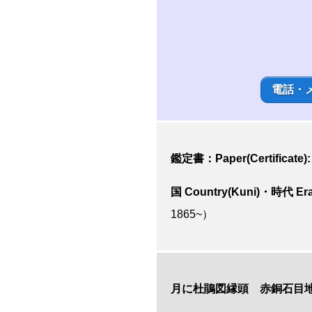
電話・
鑑定書：Paper(Certificate):
国 Country(Kuni)・時代 Era
1865~）
月に杜鵑図縁頭 赤銅石