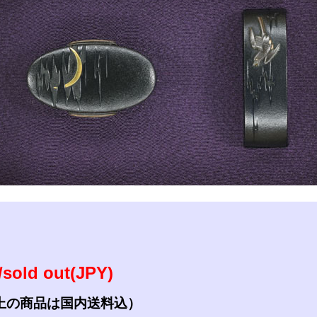
参考資料
研磨・諸工作
sold out(JPY)
上の商品は国内送料込）