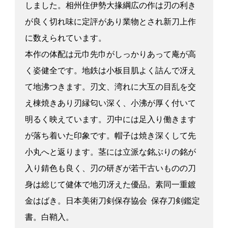
しました。相州住伊勢大掾綱広の作は刃の利き
が良く切れ味に定評があり業物とされ新刀上作
に数えられています。
本作の体配は元巾先巾がしっかりあって庵が高
く姿健全です。地鉄は小板目肌よく詰んで冴え
て地沸つきます。刃文、湾れに大互の目乱を交
え棟焼きあり刃縁匂い深く、小沸が厚く付いて
明るく映えています。刃中には足入り働きます
が落ち着いた印象です。帽子は焼き深くして先
小丸へと返ります。茎には立派な銘ぶりの銘が
入り錆色も良く、刃の研ぎが若干古いものの刀
身は総じて健体で地刃冴えた優品。素同一重鍍
金はばき。日本美術刀剣保存協会 保存刀剣鑑定
書。白鞘入。