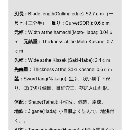
刃長：
Blade length(Cutting edge): 52.7ｃｍ（一
尺七寸三分半）
反り：
Curve(SORI): 0.6ｃｍ
元幅：
Width at the hamachi(Moto-Haba): 3.04ｃ
ｍ
元鎬重：
Thickness at the Moto-Kasane: 0.7
ｃｍ
先幅：
Wide at the Kissaki(Saki-Haba): 2.4ｃｍ
先鎬重：
Thickness at the Saki-Kasane: 0.6ｃｍ
茎：
Sword tang(Nakago): 生ぶ、浅い勝手下が
り、ほぼ切り鑢目。目釘穴三。茎尻入山剣形。
体配：
Shape(Taihai): 中切先、鎬造、庵棟。
地鉄：
Jigane(Hada): 小目肌よく詰んで、地沸付
く。。
刃
文
：
Temper patterns(Hamon): 刃縁小沸厚くつ