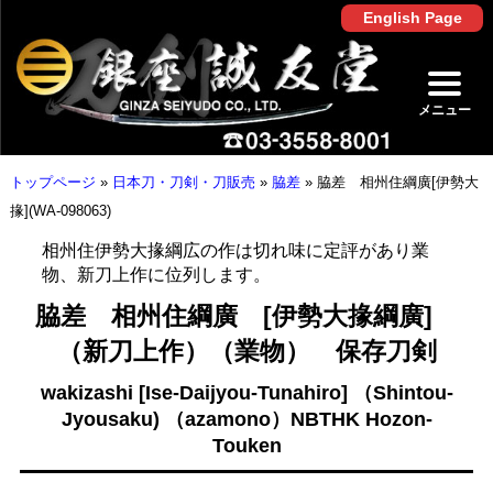
English Page
メニュー
トップページ
»
日本刀・刀剣・刀販売
»
脇差
»
脇差 相州住綱廣[伊勢大
掾](WA-098063)
相州住伊勢大掾綱広の作は切れ味に定評があり業
物、新刀上作に位列します。
脇差 相州住綱廣 [伊勢大掾綱廣]
（新刀上作）（業物） 保存刀剣
wakizashi [Ise-Daijyou-Tunahiro] （Shintou-
Jyousaku) （azamono）NBTHK Hozon-
Touken