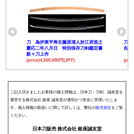
刀 為伊東平寿主藤原清人於江府造之
刀 
慶応二年八月日 特別保存刀剣鑑定書
吉日
新々刀上作
(price)4,500,000円(JPY)
(pri
ご記入頂きましたお客様の個人情報は、日本刀・刀剣 誠友堂を
運営する株式会社 銀座 誠友堂が適切かつ安全に管理いたしま
す。個人情報の取扱いに関して詳しくは、弊社の
販売規定
をご覧
ください。
日本刀販売 株式会社 銀座誠友堂