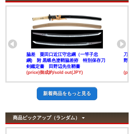
脇差 粟田口近江守忠綱（一竿子忠
刀 
綱) 附 黒蝋色塗鞘脇差拵 特別保存刀
野辺
剣鑑定書 田野辺先生鞘書
(price)御成約/sold out(JPY)
(pri
新着商品をもっと見る
商品ピックアップ（ランダム）