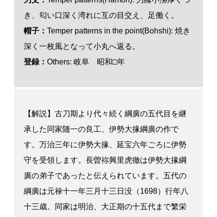
き、匂い口深く湾れに互の目交え、足働く。
帽子：
Temper patterns in the point(Bohshi): 焼き
深く一枚風となって小丸へ返る。
登録：
Others: 岐阜 昭和□年
【解説】古刀期より代々続く綱廣の五代目を継
承した同家随一の良工、伊勢大掾綱廣の作で
す。万治三年に伊勢大掾、延宝六年ごろに伊勢
守を受領します。長曽祢興里虎徹は伊勢大掾綱
廣の弟子であったと伝えられています。五代の
綱廣は元禄十一年三月十三日没（1698）行年八
十三歳。同家は明治、大正期の十五代まで繁栄