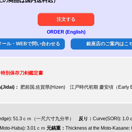
上の商品は国内送料込）
注文する
ORDER (English)
メール・WEBで問い合わせる
銀座店のご案内はこ
:
特別
保存刀剣鑑定書
(Jidai)：
肥前国,佐賀県(Hizen) 江戸時代初期 慶安頃（Early Edo
tting edge): 51.3ｃｍ（一尺六寸九分半）
反り：
Curve(SORI): 1.
i(Moto-Haba): 3.01ｃｍ
元鎬重：
Thickness at the Moto-Kasane