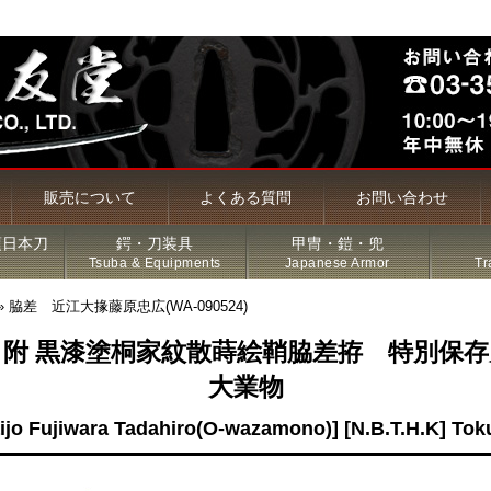
販売について
よくある質問
お問い合わせ
頃日本刀
鍔・刀装具
甲冑・鎧・兜
Tsuba & Equipments
Japanese Armor
Tr
»
脇差 近江大掾藤原忠広(WA-090524)
 附 黒漆塗桐家紋散蒔絵鞘脇差拵 特別保
槍・薙刀
大業物
ijo Fujiwara Tadahiro(O-wazamono)] [N.B.T.H.K] To
古名刀
特価品