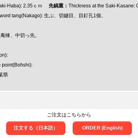
i(Saki-Haba): 2.35ｃｍ
先鎬重：
Thickness at the Saki-Kasane
word tang(Nakago): 生ぶ、切鑢目
、
目釘孔1個。
 鎬造、庵棟、中切っ先。
on):
e point(Bohshi):
 千葉県
ご注文はこちらから
注文する（日本語）
ORDER (English)