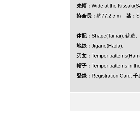
先幅：
Wide at the Kissak
拵全長：
約77.2ｃｍ
茎：
S
体配：
Shape(Taihai):
地鉄：
Jigane(Hada):
刃文：
Temper patterns(Ham
帽子：
Temper patterns in th
登録：
Registration Card: