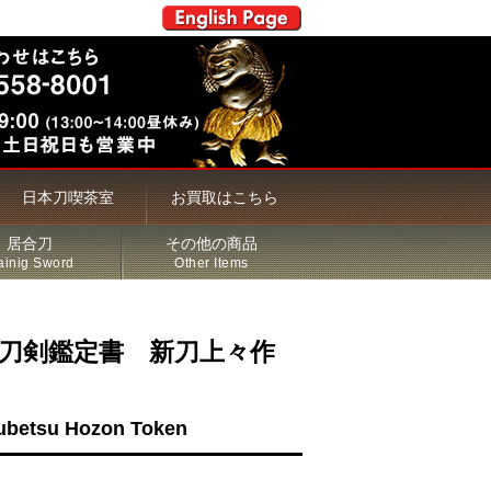
日本刀喫茶室
お買取はこちら
居合刀
その他の商品
ainig Sword
Other Items
存刀剣鑑定書 新刀上々作
kubetsu Hozon Token