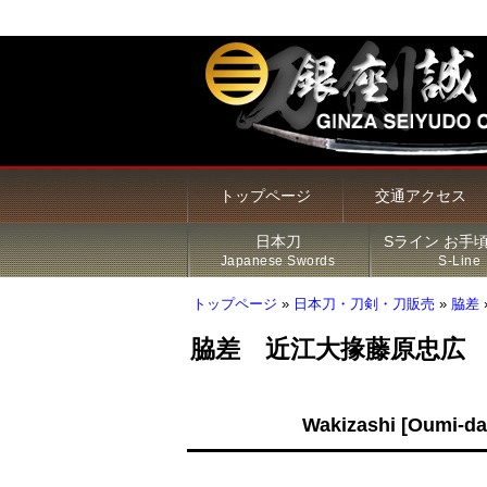
トップページ
交通アクセス
日本刀
Sライン お手
Japanese Swords
S-Line
トップページ
»
日本刀・刀剣・刀販売
»
脇差
脇差 近江大掾藤原忠広
甲冑・鎧・兜
居合刀（模造刀）
火縄銃
新着商品
Sライン 商品一覧
鍔
Wakizashi [Oumi-da
その他の商品
刀・太刀
Sラインについて
刀装具
脇差