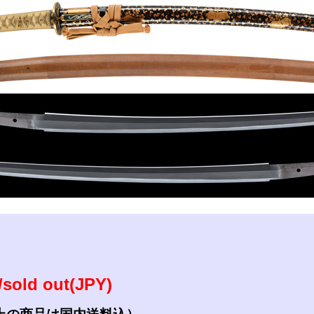
参考資料
研磨・諸工作
sold out(JPY)