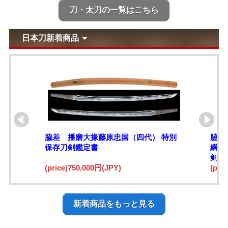
刀・太刀の一覧はこちら
日本刀新着商品
脇差 播磨大掾藤原忠国（四代） 特別
脇差
保存刀剣鑑定書
綱)
剣鑑
(price)750,000円(JPY)
(pri
新着商品をもっと見る