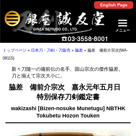
English Page
メニュー
トップページ
»
日本刀・刀剣・刀販売
»
脇差
»
脇差 備前介宗次(WA-
08115)
新々刀随一の備前伝の名手、固山宗次の傑作脇差。
刀と揃えて宗次大小に。
脇差 備前介宗次 嘉永元年五月日
特別保存刀剣鑑定書
wakizashi [Bizen-nosuke Munetugu] NBTHK
Tokubetu Hozon Touken