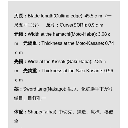
刃長：
Blade length(Cutting edge): 45.5ｃｍ（一
尺五寸〇分）
反り：
Curve(SORI): 0.9ｃｍ
元幅：
Width at the hamachi(Moto-Haba): 3.08ｃ
ｍ
元鎬重：
Thickness at the Moto-Kasane: 0.74
ｃｍ
先幅：
Wide at the Kissaki(Saki-Haba): 2.35ｃ
ｍ
先鎬重：
Thickness at the Saki-Kasane: 0.56
ｃｍ
茎：
Sword tang(Nakago): 生ぶ、化粧勝手下がり
鑢目、目釘孔一
体配：
Shape(Taihai): 中切先、鎬造、庵棟、姿健
全。