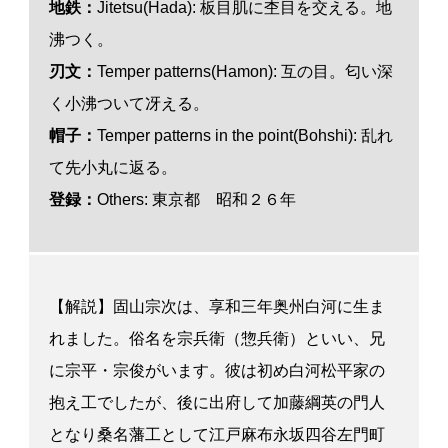
地鉄：
Jitetsu(Hada): 板目肌に杢目を交える。地
沸つく。
刃
文
：
Temper patterns(Hamon): 互の目。匂い深
く小沸ついて冴える。
帽子：
Temper patterns in the point(Bohshi): 乱れ
て先小丸に返る。
登録：
Others: 東京都 昭和２６年
【解説】固山宗次は、享和三年奥州白河に生ま
れました。俗名を宗兵衛（惣兵衛）といい、兄
に宗平・宗俊がいます。彼は初め白河松平家の
抱え工でしたが、後に出府して加藤綱英の門人
となり桑名藩工として江戸麻布永坂四谷左門町