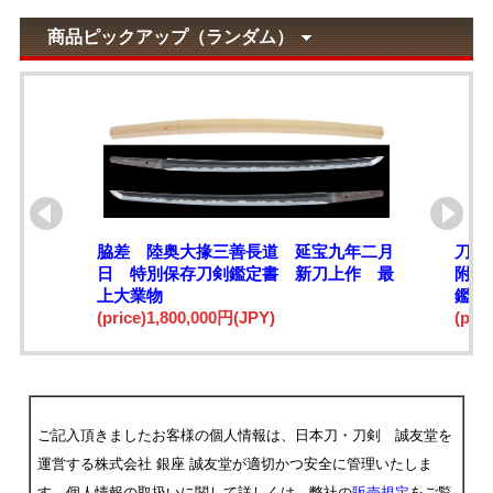
商品ピックアップ（ランダム）
脇差 陸奥大掾三善長道 延宝九年二月
刀 
日 特別保存刀剣鑑定書 新刀上作 最
附 
上大業物
鑑定
(price)1,800,000円(JPY)
(pri
ご記入頂きましたお客様の個人情報は、日本刀・刀剣 誠友堂を
運営する株式会社 銀座 誠友堂が適切かつ安全に管理いたしま
す。個人情報の取扱いに関して詳しくは、弊社の
販売規定
をご覧