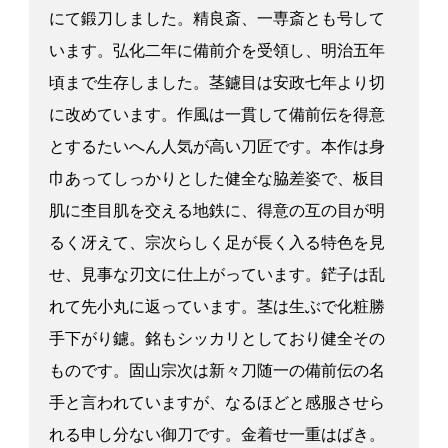
にて鍛刀しました。精良斎、一専斎とも号して
います。弘化二年に備前介を受領し、明治五年
頃まで生存しました。茎鑢目は安政七年より切
に改めています。作風は一貫して備前伝を得意
とするたいへん人気が高い刀匠です。本作は身
巾あってしっかりとした健全な脇差姿で、板目
肌に杢目肌を交える地鉄に、得意の互の目が明
るく冴えて、宗次らしく足が長く入る特色を見
せ、見事な刃文に仕上がっています。鋩子は乱
れて先小丸に返っています。茎は生ぶで化粧勝
手下がり鑢。銘もシッカリとしており健全その
ものです。固山宗次は新々刀随一の備前伝の名
手と言われていますが、なるほどと感服させら
れる申し分ない御刀です。金着せ一重はばき。