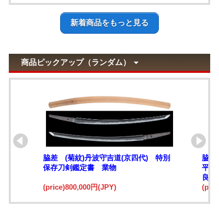
新着商品をもっと見る
商品ピックアップ（ランダム）
脇差 (菊紋)丹波守吉道(京四代) 特別
脇差
保存刀剣鑑定書 業物
平）
良業
(price)800,000円(JPY)
(pri