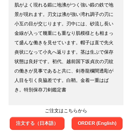
肌がよく現れる鍛に地沸がつく強い鍛の鉄で地
景が現れます。刃文は沸が強い湾れ調子の刃に
小互の目が交じります。刃中には、砂流し長い
金線が入って幾重にも重なり肌模様とも相まっ
て盛んな働きを見せています。帽子は直で先火
炎状になって小丸へ返ります。茎は生ぶで保存
状態は良好です。初代、越前国下坂貞次の刃紋
の働きが見事であると共に、剣巻龍欄間透彫が
人目を引く良脇差です。白鞘。金着一重はば
き。特別保存刀剣鑑定書
ご注文はこちらから
注文する（日本語）
ORDER (English)