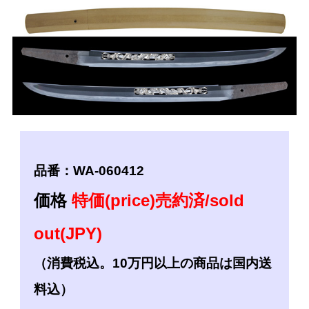
品番：WA-060412
価格
特価(price)売約済/sold
out(JPY)
（消費税込。10万円以上の商品は国内送
料込）