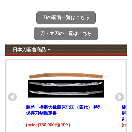
刀の新着一覧はこちら
刀・太刀の一覧はこちら
日本刀新着商品
脇差 播磨大掾藤原忠国（四代） 特別
脇差
保存刀剣鑑定書
綱)
剣鑑
(price)750,000円(JPY)
(pri