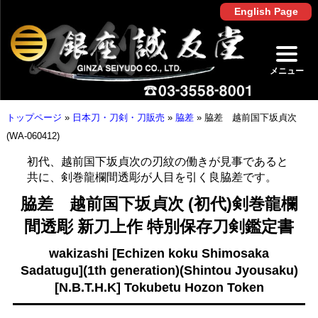
English Page
メニュー
トップページ
»
日本刀・刀剣・刀販売
»
脇差
»
脇差 越前国下坂貞次
(WA-060412)
初代、越前国下坂貞次の刃紋の働きが見事であると
共に、剣巻龍欄間透彫が人目を引く良脇差です。
脇差 越前国下坂貞次 (初代)剣巻龍欄
間透彫 新刀上作 特別保存刀剣鑑定書
wakizashi [Echizen koku Shimosaka
Sadatugu](1th generation)(Shintou Jyousaku)
[N.B.T.H.K] Tokubetu Hozon Token