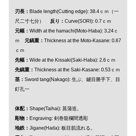
刃長：
Blade length(Cutting edge): 38.4ｃｍ（一
尺二寸七分）
反り：
Curve(SORI): 0.7ｃｍ
元幅：
Width at the hamachi(Moto-Haba): 3.24ｃ
ｍ
元鎬重：
Thickness at the Moto-Kasane: 0.67
ｃｍ
先幅：
Wide at the Kissaki(Saki-Haba): 2.6ｃｍ
先鎬重：
Thickness at the Saki-Kasane: 0.53ｃｍ
茎：
Sword tang(Nakago): 生ぶ、鑢目勝手下、目
釘孔一
体配：
Shape(Taihai): 菖蒲造。
彫物：
Engraving: 剣巻龍欄間透彫
地鉄：
Jigane(Hada): 板目肌流れる。