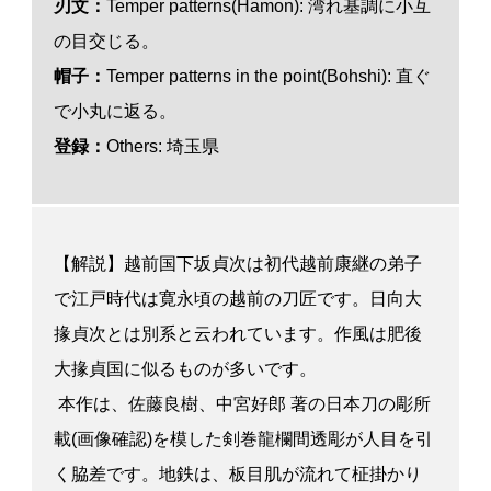
刃
文
：
Temper patterns(Hamon): 湾れ基調に小互
の目交じる。
帽子：
Temper patterns in the point(Bohshi): 直ぐ
で小丸に返る。
登録：
Others: 埼玉県
【解説】越前国下坂貞次は初代越前康継の弟子
で江戸時代は寛永頃の越前の刀匠です。日向大
掾貞次とは別系と云われています。作風は肥後
大掾貞国に似るものが多いです。
本作は、佐藤良樹、中宮好郎 著の日本刀の彫所
載(画像確認)を模した剣巻龍欄間透彫が人目を引
く脇差です。地鉄は、板目肌が流れて柾掛かり