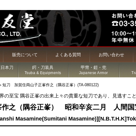
販売について
よくある質問
お問い合わせ
頃日本刀
鍔・刀装具
甲冑・鎧・兜
Tsuba & Equipments
Japanese Armor
Tr
»
短刀 加賀住両山子正峯作之（隅谷正峯）(TA-080122)
界の至宝 隅谷正峯の出来上々の貴重な短刀であり、見逃すこ
槍・薙刀
峯作之（隅谷正峯） 昭和辛亥二月 人間国
sanshi Masamine(Sumitani Masamine)][N.B.T.H.K]To
古名刀
特価品