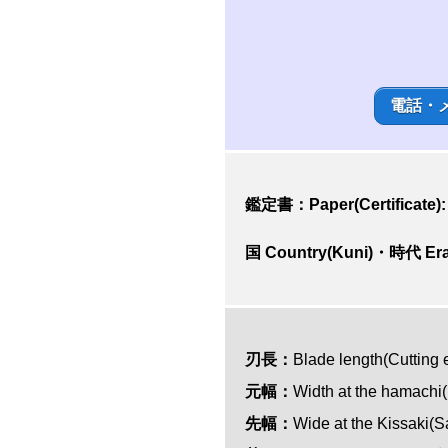
電話・
鑑定書：Paper(Certificate)
国 Country(Kuni)・時代 Era
刃長：
Blade length(Cut
元幅：
Width at the hamach
先幅：
Wide at the Kissaki