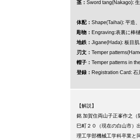
茎：
Sword tang(Naka
体配：
Shape(Taihai): 
彫物：
Engraving:表裏に棒
地鉄：
Jigane(Hada): 板目
刃文：
Temper patterns
帽子：
Temper patterns i
登録：
Registration Card:
【解説】
銘 加賀住両山子正峯作之（隅
巳町２０（現在の白山市）出
理工学部機械工学科卒業と