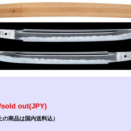
参考資料
研磨・諸工作
sold out(JPY)
上の商品は国内送料込）