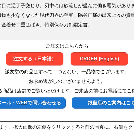
の目に逆丁子交じり。刃中には砂流しが盛んに働き覇気があり
出物も少なくなった現代刀界の至宝、隅谷正峯の出来上々の貴
、金着せ二重はばき。特別保存刀剣鑑定書。
ご注文はこちらから
注文する（日本語）
ORDER (English)
誠友堂の商品はすべて二つとない、一品物でございます。
お求め逃がしのございませんよう。
る商品は店舗でご覧いただけます。ご来店の前にお電話にてご
メール・WEBで問い合わせる
銀座店のご案内はこ
ます。拡大画像の左側をクリックすると前の写真に、右側をク