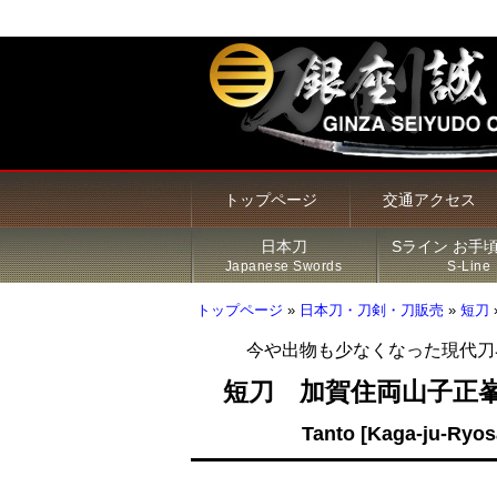
トップページ
交通アクセス
日本刀
Sライン お手
Japanese Swords
S-Line
トップページ
»
日本刀・刀剣・刀販売
»
短刀
今や出物も少なくなった現代刀
甲冑・鎧・兜
居合刀（模造刀）
火縄銃
新着商品
Sライン 商品一覧
鍔
短刀 加賀住両山子正
Tanto [Kaga-ju-Ryo
その他の商品
刀・太刀
Sラインについて
刀装具
脇差