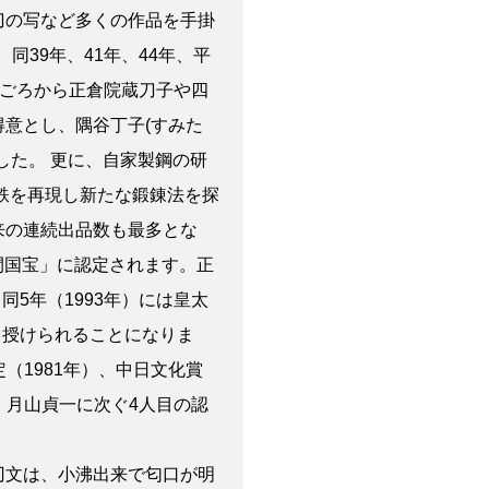
刀の写など多くの作品を手掛
同39年、41年、44年、平
5)ごろから正倉院蔵刀子や四
意とし、隅谷丁子(すみた
した。 更に、自家製鋼の研
地鉄を再現し新たな鍛錬法を探
来の連続出品数も最多とな
間国宝」に認定されます。正
5年（1993年）には皇太
ら授けられることになりま
（1981年）、中日文化賞
、月山貞一に次ぐ4人目の認
刃文は、小沸出来で匂口が明