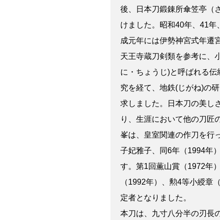
後、日本刀鍛錬所傘笠亭（
けました。昭和40年、41
成元年には伊勢神宮式年遷宮
天王寺蔵刀剣類を参考に、
に・ちょうじ)と呼ばれる伝
究を経て、地鉄(じがね)の
求しました。日本刀の美し
り、生涯において他の刀匠の
峯は、皇室関連の作刀を行っ
子妃雅子、同6年（1994
す。第1回薫山賞（1972年
（1992年）、勲4等小綬
定者となりました。
本刀は、九寸八分半の刃長