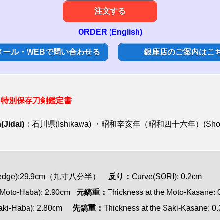
注文する
ORDER (English)
メール・WEBで問い合わせる
銀座店のご案内はこ
:
特別保存刀剣鑑定書
(Jidai)：
石川県(Ishikawa) ・昭和辛亥年（昭和四十六年）(Showa 
ting edge):29.9cm（九寸八分半）
反り：
Curve(SORI): 0.2cm
i(Moto-Haba): 2.90cm
元鎬重：
Thickness at the Moto-Kasane:
(Saki-Haba): 2.80cm
先鎬重：
Thickness at the Saki-Kasane: 0