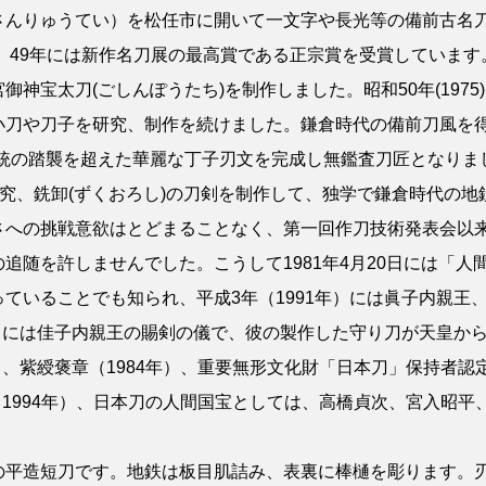
さんりゅうてい）を松任市に開いて一文字や長光等の備前古名
年、49年には新作名刀展の最高賞である正宗賞を受賞しています。
御神宝太刀(ごしんぽうたち)を制作しました。昭和50年(197
小刀や刀子を研究、制作を続けました。鎌倉時代の備前刀風を得
統の踏襲を超えた華麗な丁子刃文を完成し無鑑査刀匠となりま
研究、銑卸(ずくおろし)の刀剣を制作して、独学で鎌倉時代の
さへの挑戦意欲はとどまることなく、第一回作刀技術発表会以
追随を許しませんでした。こうして1981年4月20日には「人
ていることでも知られ、平成3年（1991年）には眞子内親王、同
年）には佳子内親王の賜剣の儀で、彼の製作した守り刀が天皇か
）、紫綬褒章（1984年）、重要無形文化財「日本刀」保持者認定
章（1994年）、日本刀の人間国宝としては、高橋貞次、宮入昭平
の平造短刀です。地鉄は板目肌詰み、表裏に棒樋を彫ります。