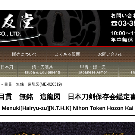
販売について
よくある質問
お問い合わせ
頃日本刀
鍔・刀装具
甲冑・鎧・兜
Tsuba & Equipments
Japanese Armor
Tr
»
目貫 無銘 這龍図(ME-020319)
目貫 無銘 這龍図 日本刀剣保存会鑑定
槍・薙刀
Menuki[Hairyu-zu][N.T.H.K] Nihon Token Hozon Kai
古名刀
特価品