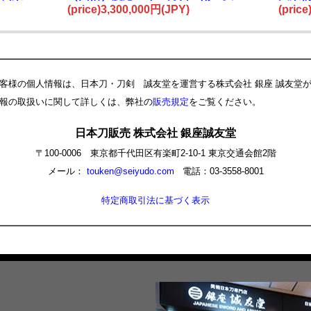
塗鞘大小拵 特別保存刀剣鑑定書
(price)3,300,000円(JPY)
(pric
客様の個人情報は、日本刀・刀剣 誠友堂を運営する株式会社 銀座 誠友堂
報の取扱いに関して詳しくは、弊社の
販売規定
をご覧ください。
日本刀販売 株式会社 銀座誠友堂
〒100-0006 東京都千代田区有楽町2-10-1 東京交通会館2階
メール：
touken@seiyudo.com
電話：03-3558-8001
特定商取引法に基づく表示