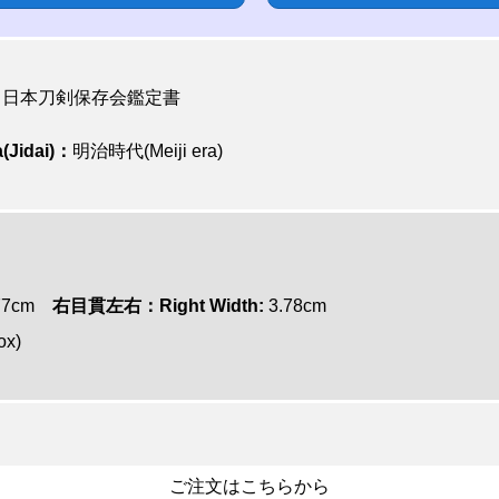
日本刀剣保存会鑑定書
(Jidai)：
明治時代(Meiji era)
77cm
右目貫左右：Right Width:
3.78cm
ox)
ご注文はこちらから