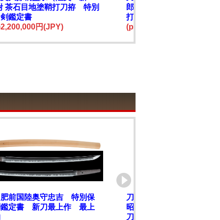
附 茶石目地塗鞘打刀拵 特別
郎需 文久元年五月日 附
刀剣鑑定書
打刀拵 特別保存刀剣鑑
e)2,200,000円(JPY)
(price)3,600,000円(JPY)
 肥前国陸奥守忠吉 特別保
刀 相州住和平作(大久保
剣鑑定書 新刀最上作 最上
昭和六十三年正月吉日 
物
刀剣鑑定書 無鑑査刀匠