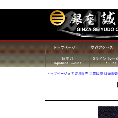
トップページ
交通アクセス
日本刀
Sライン お手
Japanese Swords
S-Line
トップページ
»
刀装具販売 目貫販売 縁頭販売
甲冑・鎧・兜
居合刀（模造刀）
火縄銃
新着商品
Sライン 商品一覧
鍔
その他の商品
刀・太刀
Sラインについて
刀装具
脇差