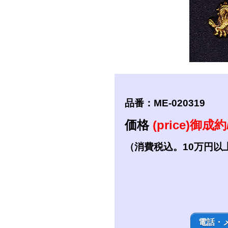
短刀
拵
品番：ME-020319
価格
(price)御成約/
（消費税込。10万円以
電話・