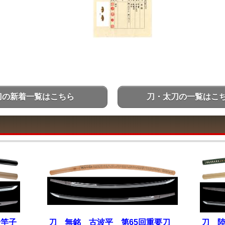
刀の新着一覧はこちら
刀・太刀の一覧はこ
一竿子
刀 無銘 古波平 第65回重要刀
刀 