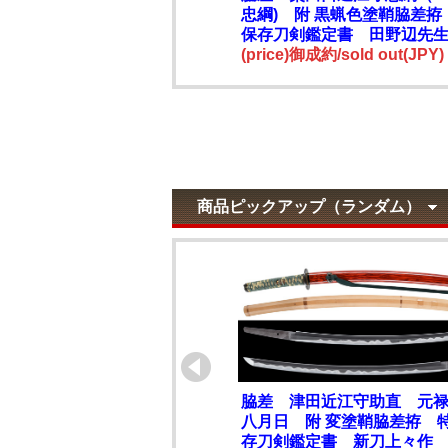
忠綱) 附 黒蝋色塗鞘脇差拵
保存刀剣鑑定書 田野辺先
(price)御成約/sold out(JPY)
商品ピックアップ（ランダム）
脇差 津田近江守助直 元
八月日 附 変塗鞘脇差拵 
存刀剣鑑定書 新刀上々作