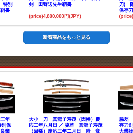
 特別
剣 田野辺先生鞘書
刀) 
生鞘書
保存
(price)4,800,000円(JPY)
(pric
新着商品をもっと見る
禄三年
大小 刀 真龍子寿茂（因幡）慶
脇差
特別保
応二年八月日 ／ 脇差 真龍子寿茂
存刀
 良業
（因幡）慶応三年二月日 附 変
大業