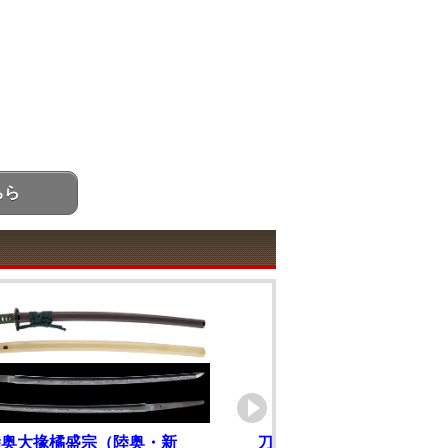
ちら
陸奥大掾橘盛宗（陸奥・新
刀 泰龍斎宗寛造之 応