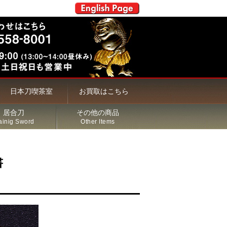
日本刀喫茶室
お買取はこちら
居合刀
その他の商品
ainig Sword
Other Items
書