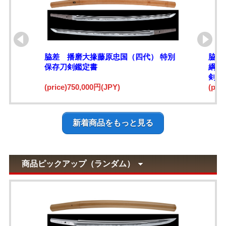
脇差 播磨大掾藤原忠国（四代） 特別
脇差
保存刀剣鑑定書
綱)
剣鑑
(price)750,000円(JPY)
(pri
新着商品をもっと見る
商品ピックアップ（ランダム）