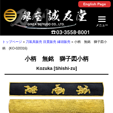
English Page
メニュー
トップページ
»
刀装具販売 目貫販売 縁頭販売
»
小柄 無銘 獅子図小
柄 (KO-020316)
小柄 無銘 獅子図小柄
Kozuka [Shishi-zu]