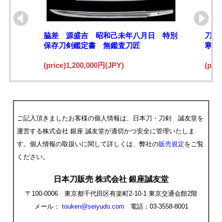
脇差 源盛吉 昭和己未年八月日 特別
刀 
保存刀剣鑑定書 無鑑査刀匠
寒山
(price)1,200,000円(JPY)
(pri
ご記入頂きましたお客様の個人情報は、日本刀・刀剣 誠友堂を
運営する株式会社 銀座 誠友堂が適切かつ安全に管理いたしま
す。個人情報の取扱いに関して詳しくは、弊社の
販売規定
をご覧
ください。
日本刀販売 株式会社 銀座誠友堂
〒100-0006 東京都千代田区有楽町2-10-1 東京交通会館2階
メール：
touken@seiyudo.com
電話：03-3558-8001