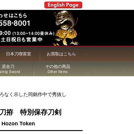
日本刀喫茶室
お買取はこちら
居合刀
その他の商品
ainig Sword
Other Items
ろなく示した同銘作中で秀抜し
打刀拵 特別保存刀剣
u Hozon Token