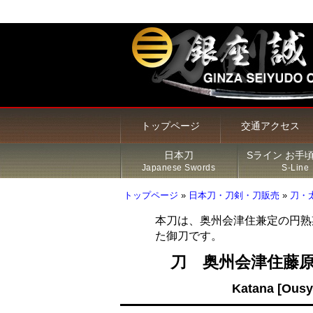
トップページ
交通アクセス
日本刀
Sライン お手
Japanese Swords
S-Line
トップページ
»
日本刀・刀剣・刀販売
»
刀・
本刀は、奥州会津住兼定の円熟
た御刀です。
甲冑・鎧・兜
居合刀（模造刀）
火縄銃
新着商品
Sライン 商品一覧
鍔
刀 奥州会津住藤原
その他の商品
刀・太刀
Sラインについて
刀装具
Katana [Ousy
脇差