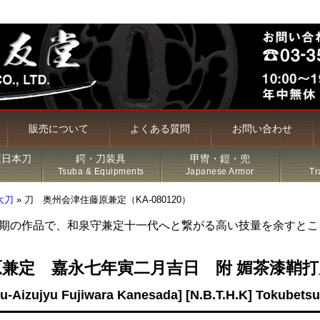
販売について
よくある質問
お問い合わせ
頃日本刀
鍔・刀装具
甲冑・鎧・兜
Tsuba & Equipments
Japanese Armor
Tr
太刀
»
刀 奥州会津住藤原兼定（KA-080120）
期の作品で、和泉守兼定十一代へと繋がる高い技量を余すとこ
槍・薙刀
兼定 嘉永七年寅二月吉日 附 媚茶漆鞘
古名刀
u-Aizujyu Fujiwara Kanesada] [N.B.T.H.K] Tokubets
特価品