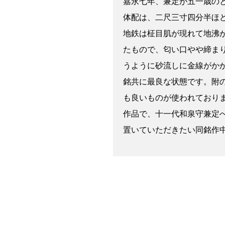
嘉永七年、兼定が五一歳の
体配は、二尺三寸四分半ほ
地鉄は柾目肌が現れて地沸
たもので、匂い口やや締ま
うように砂流しに金線がか
銘共に最良な状態です。附
も良いものが使われており
作品で、十一代和泉守兼定
置いていただきたい同銘作