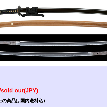
参考資料
研磨・諸工作
sold out(JPY)
上の商品は国内送料込）