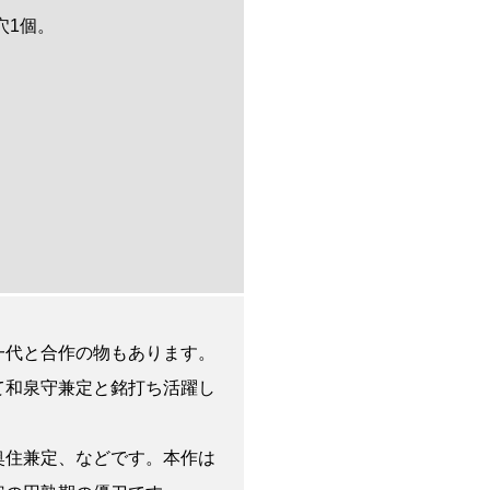
釘穴1個。
一代と合作の物もあります。
て和泉守兼定と銘打ち活躍し
奥住兼定、などです。本作は