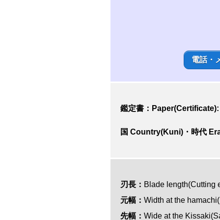
電話・
鑑定書：Paper(Certificate)
国 Country(Kuni)・時代 Era
刃長：
Blade length(Cu
元幅：
Width at the hamach
先幅：
Wide at the Kissak