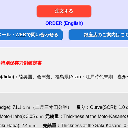
注文する
ORDER (English)
メール・WEBで問い合わせる
銀座店のご案内はこ
:
特別保存刀剣鑑定書
(Jidai)：
陸奥国、会津藩、福島県(Aizu)・江戸時代末期 嘉永七年（
tting edge): 71.1ｃｍ（二尺三寸四分半）
反り：
Curve(SORI): 1.
i(Moto-Haba): 3.05ｃｍ
元鎬重：
Thickness at the Moto-Kasane
i(Saki-Haba): 2.4ｃｍ
先鎬重：
Thickness at the Saki-Kasane: