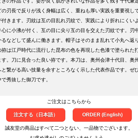
ときの作品です。姿が良く肌がきれいな作品を多く残す十代兼
どの刃長で反りが浅く身幅は広く、重ねも厚い実践を重要視し
が付きます。刃紋は互の目乱れ刃紋で、実践により折れにくい
り心に小沸が付く、互の目に尖り互の目を交えた刃紋です。刃
かるなどして盛んに働きます。帽子はそのまま乱れて小丸へ返
の拵は江戸時代に流行した昆布の色を再現した色漆で塗られた
ます。刀に見合った良い拵です。本刀は、奥州会津十代目、奥
へと繋がる高い技量を余すところなく示した代表作品です。ぜ
中で秀抜した御刀です。
ご注文はこちらから
注文する（日本語）
ORDER (English)
誠友堂の商品はすべて二つとない、一品物でございます。
お求め逃がしのございませんよう。