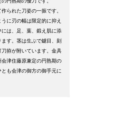
定の円熟期の優刀です。
て作られた刀姿の一振です。
ように刃の幅は限定的に抑え
中には、足、葉、鍛え肌に添
ります。茎は生ぶで鑢目、刻
打刀拵が附いています。金具
州会津住藤原兼定の円熟期の
ひとも会津の御方の御手元に