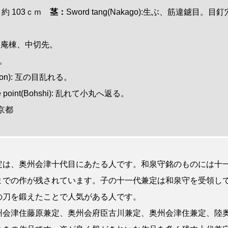
rae: 約 103ｃｍ
茎：
Sword tang(Nakago):生ぶ、筋違鑢目。目
 鎬造、庵棟、中切先。
肌。
Hamon): 互の目乱れる。
n the point(Bohshi): 乱れて小丸へ返る。
 東京都
定は、奥州会津十代目にあたる人です。和泉守銘のものには十
までの作が残されています。子の十一代兼定は和泉守を受領し
の刀を鍛えたことで人気がある人です。
州会津住藤原兼定、奥州会府臣古川兼定、奥州会津住兼定、陸