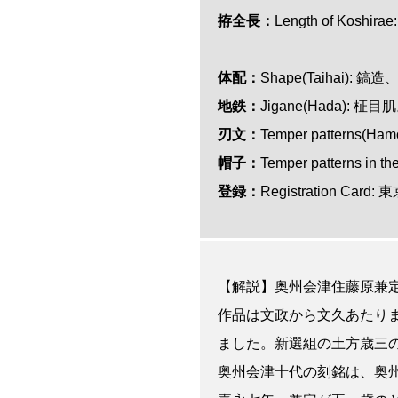
拵全長：
Length of Koshi
体配：
Shape(Taihai):
地鉄：
Jigane(Hada): 柾目
刃文：
Temper patterns(
帽子：
Temper patterns i
登録：
Registration Card:
【解説】奥州会津住藤原兼
作品は文政から文久あたり
ました。新選組の土方歳三
奥州会津十代の刻銘は、奥