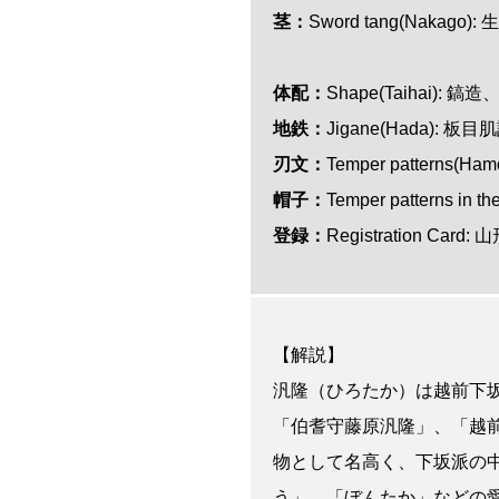
茎：
Sword tang(Nakago)
体配：
Shape(Taihai):
地鉄：
Jigane(Hada)
刃文：
Temper patter
帽子：
Temper patterns 
登録：
Registration Ca
【解説】
汎隆（ひろたか）は越前下
「伯耆守藤原汎隆」、「越
物として名高く、下坂派の
う」、「ぼんたか」などの