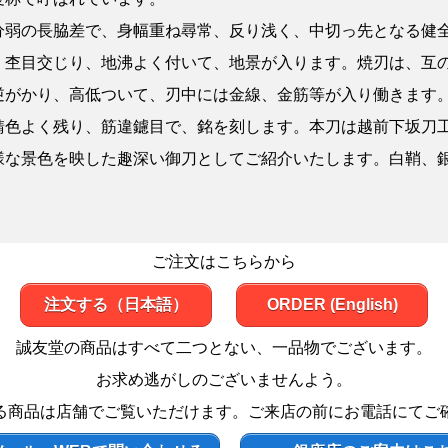
分弱の長脇差で、身幅重ね尋常、反り浅く、中切っ先となる健
、杢目交じり、地沸よく付いて、地景が入ります。焼刃は、互
逆がかり、高低ついて、刃中には金線、金筋等が入り働きます
錆色よく残り、筋違鑢目で、銘を刻します。本刀は越前下坂刀
様な景色を映した趣深い御刀としてご紹介いたします。白鞘、
ご注文はこちらから
注文する（日本語）
ORDER (English)
誠友堂の商品はすべて二つとない、一品物でございます。
お求め逃がしのございませんよう。
る商品は店舗でご覧いただけます。ご来店の前にお電話にてご