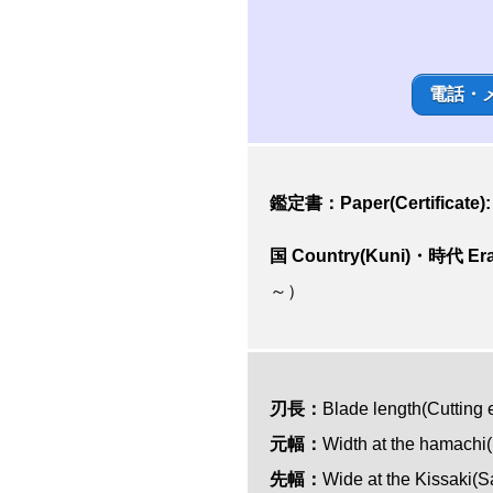
電話・
鑑定書：Paper(Certificate)
国 Country(Kuni)・時代 Era
～）
刃長：
Blade length(Cu
元幅：
Width at the hamach
先幅：
Wide at the Kissak