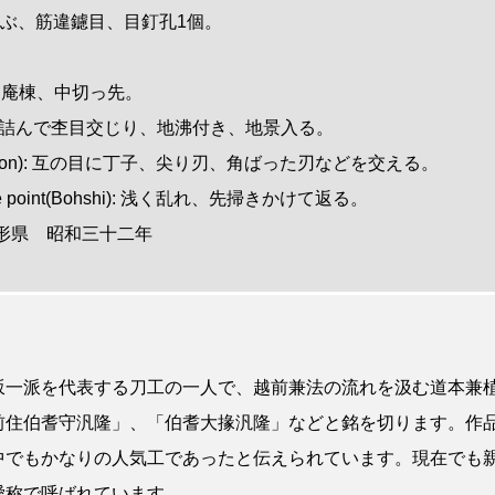
: 生ぶ、筋違
鑢目、
目釘孔1個。
 鎬造、庵棟、中切っ先。
: 板目肌詰んで杢目交じり、地沸付き、地景入る。
ns(Hamon): 互の目に丁子、尖り刃、角ばった刃などを交える。
in the point(Bohshi): 浅く乱れ、先掃きかけて返る。
rd: 山形県 昭和三十二年
坂一派を代表する刀工の一人で、越前兼法の流れを汲む道本兼
前住伯耆守汎隆」、「伯耆大掾汎隆」などと銘を切ります。作
中でもかなりの人気工であったと伝えられています。現在でも
愛称で呼ばれています。