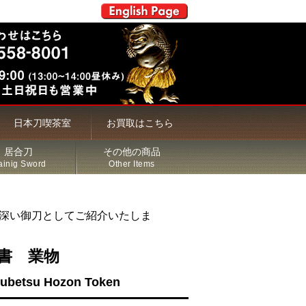
日本刀喫茶室
お買取はこちら
居合刀
その他の商品
ainig Sword
Other Items
深い御刀としてご紹介いたしま
書 業物
okubetsu Hozon Token