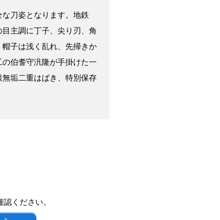
全な刀姿となります。地鉄
の目主調に丁子、尖り刃、角
。帽子は浅く乱れ、先掃きか
工の伯耆守汎隆が手掛けた一
銀無垢二重はばき、特別保存
確認ください。