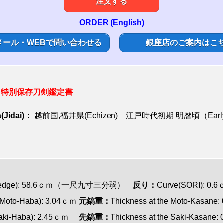
注文する
ORDER (English)
メール・WEBで問い合わせる
銀座店のご案内はこ
:
特別
保存刀剣鑑定書
(Jidai)：
越前国,福井県(Echizen) 江戸時代初期 明暦頃（Early Edo
tting edge): 58.6ｃｍ（一尺九寸三分弱）
反り：
Curve(SORI): 0.
i(Moto-Haba): 3.04ｃｍ
元鎬重：
Thickness at the Moto-Kasane
i(Saki-Haba): 2.45ｃｍ
先鎬重：
Thickness at the Saki-Kasane