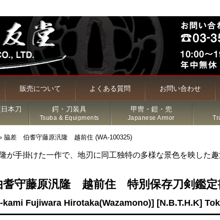
販売について
よくある質問
お問い合わせ
頃日本刀
鍔・刀装具
甲冑・鎧・兜
Tsuba & Equipments
Japanese Armor
Tr
»
脇差 伯耆守藤原汎隆 越前住 (WA-100325)
隆が手掛けた一作で、地刃に同工独特の多様な景色を映した趣
槍・薙刀
伯耆守藤原汎隆 越前住 特別保存刀剣鑑定
古名刀
-kami Fujiwara Hirotaka(Wazamono)] [N.B.T.H.K] T
特価品