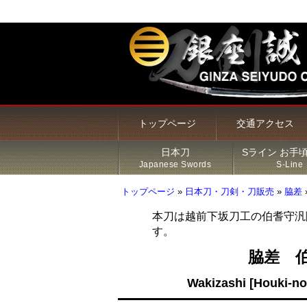
トップページ
交通アクセス
日本刀
Sライン お手
Japanese Swords
S-Line
トップページ
»
日本刀・刀剣・刀販売
»
脇差
本刀は越前下坂刀工の伯耆守汎
す。
甲冑・鎧・兜
居合刀（模造刀）
火縄銃
新着商品
Sライン 商品一覧
鍔
脇差 
その他の商品
刀・太刀
Sラインについて
刀装具
Wakizashi [Houki-no
脇差