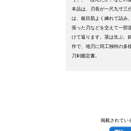
本品は、刃長が一尺九寸三
は、板目肌よく練れて詰み
張った刃などを交えて一部
けて返ります。茎は生ぶ、
作で、地刃に同工独特の多
刀剣鑑定書。
掲載されてい