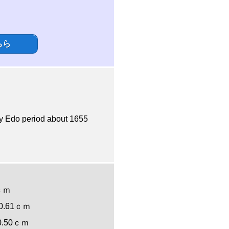
ちら
 period about 1655
6ｃｍ
: 0.61ｃｍ
: 0.50ｃｍ