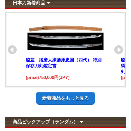
日本刀新着商品
脇差 播磨大掾藤原忠国（四代） 特別
脇差
保存刀剣鑑定書
綱)
剣鑑
(price)750,000円(JPY)
(pri
新着商品をもっと見る
商品ピックアップ（ランダム）