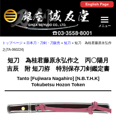
English Page
メニュー
トップページ
»
日本刀・刀剣・刀販売
»
短刀
»
短刀 為桂君藤原永弘作
之(TA-060224)
短刀 為桂君藤原永弘作之 丙〇陽月
吉辰 附 短刀拵 特別保存刀剣鑑定書
Tanto [Fujiwara Nagahiro] [N.B.T.H.K]
Tokubetsu Hozon Token