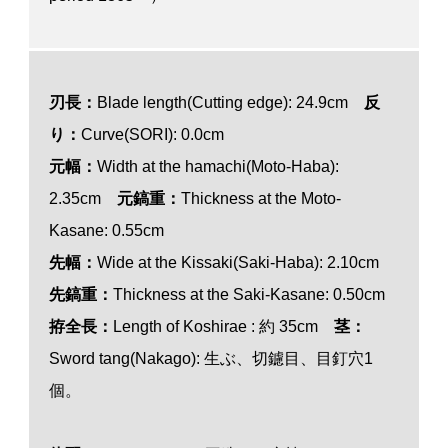
刃長：
Blade length(Cutting edge): 24.9cm
反
り：
Curve(SORI): 0.0
cm
元幅：
Width at the hamachi(Moto-Haba):
2.35
cm
元鎬重：
Thickness at the Moto-
Kasane: 0.55
cm
先幅：
Wide at the Kissaki(Saki-Haba): 2.10
cm
先鎬重：
Thickness at the Saki-Kasane: 0.50
cm
拵全長：
Length of Koshirae : 約 35cm
茎：
Sword tang(Nakago): 生ぶ、切鑢目、目釘穴1
個。