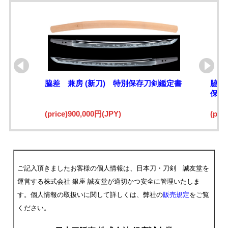
脇差 兼房 (新刀) 特別保存刀剣鑑定書
脇指
保存
(price)900,000円(JPY)
(pri
ご記入頂きましたお客様の個人情報は、日本刀・刀剣 誠友堂を
運営する株式会社 銀座 誠友堂が適切かつ安全に管理いたしま
す。個人情報の取扱いに関して詳しくは、弊社の
販売規定
をご覧
ください。