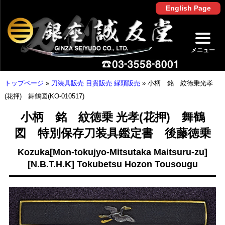
English Page
メニュー
トップページ
»
刀装具販売 目貫販売 縁頭販売
»
小柄 銘 紋徳乗光孝
(花押) 舞鶴図(KO-010517)
小柄 銘 紋徳乗 光孝(花押) 舞鶴
図 特別保存刀装具鑑定書 後藤徳乗
Kozuka[Mon-tokujyo-Mitsutaka Maitsuru-zu]
[N.B.T.H.K] Tokubetsu Hozon Tousougu