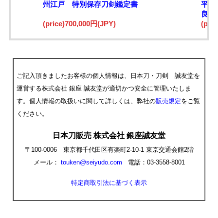
州江戸 特別保存刀剣鑑定書
平）
良業
(price)700,000円(JPY)
(pri
ご記入頂きましたお客様の個人情報は、日本刀・刀剣 誠友堂を
運営する株式会社 銀座 誠友堂が適切かつ安全に管理いたしま
す。個人情報の取扱いに関して詳しくは、弊社の
販売規定
をご覧
ください。
日本刀販売 株式会社 銀座誠友堂
〒100-0006 東京都千代田区有楽町2-10-1 東京交通会館2階
メール：
touken@seiyudo.com
電話：03-3558-8001
特定商取引法に基づく表示