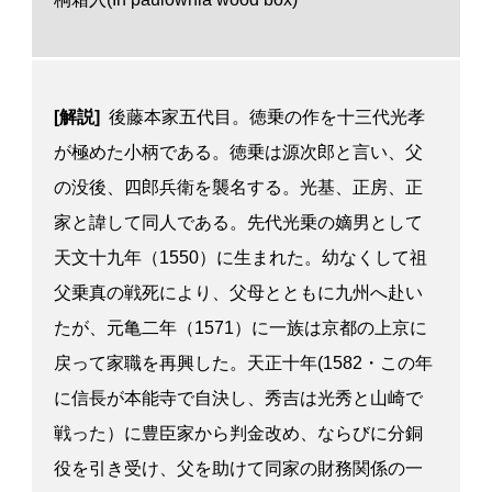
[解説]
後藤本家五代目。徳乗の作を十三代光孝
が極めた小柄である。徳乗は源次郎と言い、父
の没後、四郎兵衛を襲名する。光基、正房、正
家と諱して同人である。先代光乗の嫡男として
天文十九年（1550）に生まれた。幼なくして祖
父乗真の戦死により、父母とともに九州へ赴い
たが、元亀二年（1571）に一族は京都の上京に
戻って家職を再興した。天正十年(1582・この年
に信長が本能寺で自決し、秀吉は光秀と山崎で
戦った）に豊臣家から判金改め、ならびに分銅
役を引き受け、父を助けて同家の財務関係の一