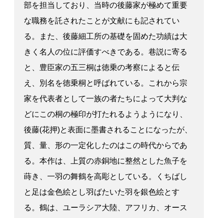
部を担当しており、当時の後藤家が極めて重要
な職務を託されたことが文献にも記されてい
る。また、後藤細工所の基礎を固めた功績は大
きく名人の位に評価すべきである。巷説に寄る
と、豊臣家の五三桐は徳乗の考察によると伝
え、別名を徳乗桐と呼ばれている。これから宗
家を代表者として一族の者たちによって大判な
どにこの桐の極印が打たれるようようになり、
後藤(花押)と表面に墨書されることになったが、
質、量、形の一定化したのはこの時代からであ
る。本作は、上質の赤銅地に整然とした魚子を
蒔き、一羽の舞鶴を高彫としている。くちばし
と足は金色絵とし羽ばたいた羽を銀色絵とす
る。鶴は、ユーラシア大陸、アフリカ、オース