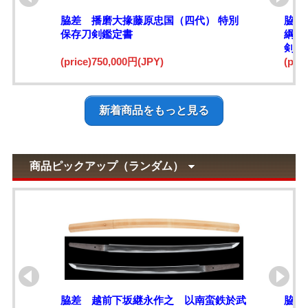
脇差 播磨大掾藤原忠国（四代） 特別
脇差
保存刀剣鑑定書
綱)
剣鑑
(price)750,000円(JPY)
(pri
新着商品をもっと見る
商品ピックアップ（ランダム）
脇差 越前下坂継永作之 以南蛮鉄於武
脇差