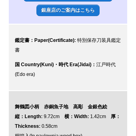
銀座店のご案内はこちら
鑑定書：Paper(Certificate):
特別保存刀装具鑑定
書
国 Country(Kuni)・時代 Era(Jidai)：
江戸時代
(Edo era)
舞鶴図小柄 赤銅魚子地 高彫 金銀色絵
縦：Length:
9.72cm
横：Width:
1.42cm
厚：
Thickness:
0.58cm
桐箱入(In paulownia wood box)