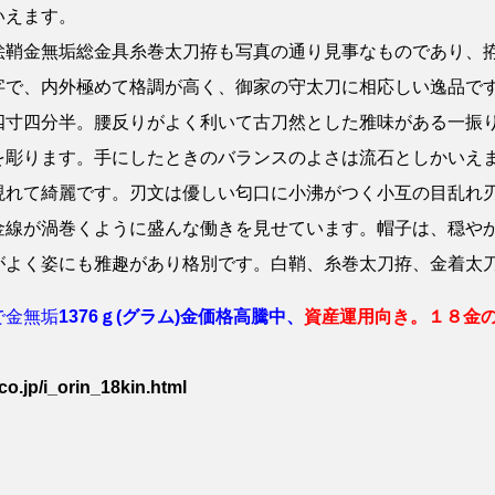
いえます。
絵鞘金無垢総金具糸巻太刀拵も写真の通り見事なものであり、
字で、内外極めて格調が高く、御家の守太刀に相応しい逸品で
四寸四分半。腰反りがよく利いて古刀然とした雅味がある一振
を彫ります。手にしたときのバランスのよさは流石としかいえ
現れて綺麗です。刃文は優しい匂口に小沸がつく小互の目乱れ
金線が渦巻くように盛んな働きを見せています。帽子は、穏や
がよく姿にも雅趣があり格別です。白鞘、糸巻太刀拵、金着太
で金無垢
1376ｇ(グラム)金価格高騰中、
資産運用向き。１８金の
.jp/i_orin_18kin.html