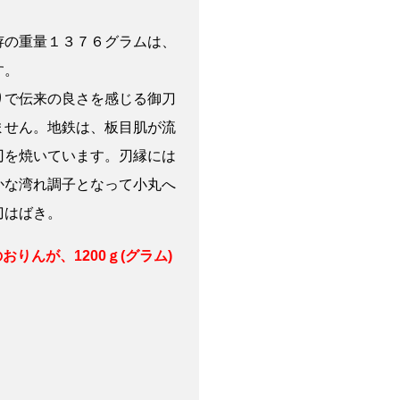
拵の重量１３７６グラムは、
す。
りで伝来の良さを感じる御刀
ません。地鉄は、板目肌が流
刃を焼いています。刃縁には
かな湾れ調子となって小丸へ
刀はばき。
おりんが、1200
ｇ(グラム)