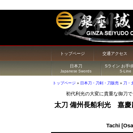
トップページ
交通アクセス
日本刀
Sライン お手
Japanese Swords
S-Line
トップページ
»
日本刀・刀剣・刀販売
»
刀・
初代利光の大変に貴重な御刀で
甲冑・鎧・兜
居合刀（模造刀）
火縄銃
新着商品
Sライン 商品一覧
鍔
太刀 備州長船利光 嘉
その他の商品
刀・太刀
Sラインについて
刀装具
Tachi [Os
脇差