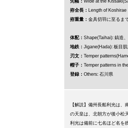
先幅：
Wide at the Kissak
拵全長：
Length of Koshir
拵重量：
金具切羽に至るま
体配：
Shape(Taihai):
地鉄：
Jigane(Hada):
刃
文
：
Temper patterns(
帽子：
Temper patterns 
登録：
Others: 石川県
【解説】備州長船利光は、
の天皇は、北朝方が後小松
利光は備前に七名ほど名を