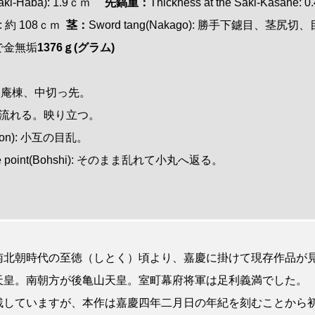
i(Saki-Haba): 1.9ｃｍ
先鎬重：
Thickness at the Saki-Kasane:
ae : 約 108ｃｍ
茎：
Sword tang(Nakago): 勝手下鑢目、茎尻
で金無垢
1376ｇ(グラム)
 鎬造、庵棟、中切っ先。
 板目肌流れる。映り立つ。
Hamon): 小互の目乱。
in the point(Bohshi): そのまま乱れて小丸へ返る。
南北朝時代の至徳（しとく）頃より、嘉慶に掛けて現存作品が
天皇。南朝方が後亀山天皇。室町幕府将軍は足利義満でした。
残していますが、本作は嘉慶四年二月日の年紀を刻むことから