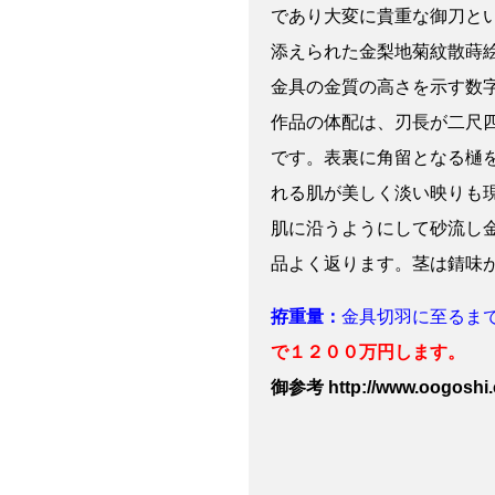
であり大変に貴重な御刀と
添えられた金梨地菊紋散蒔
金具の金質の高さを示す数
作品の体配は、刃長が二尺
です。表裏に角留となる樋
れる肌が美しく淡い映りも
肌に沿うようにして砂流し
品よく返ります。茎は錆味
拵重量：
金具切羽に至るま
で１２００万円します。
御参考 http://www.oogoshi.co