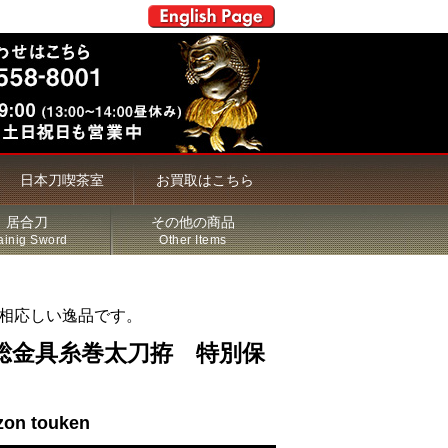
日本刀喫茶室
お買取はこちら
居合刀
その他の商品
ainig Sword
Other Items
相応しい逸品です。
総金具糸巻太刀拵 特別保
zon touken