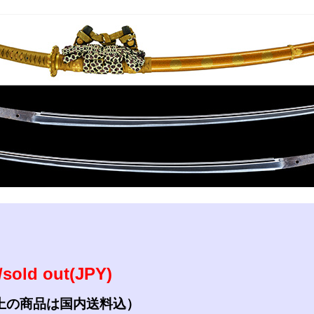
参考資料
研磨・諸工作
sold out(JPY)
上の商品は国内送料込）