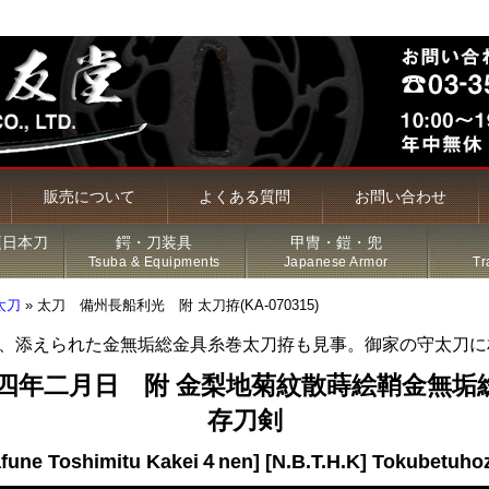
販売について
よくある質問
お問い合わせ
頃日本刀
鍔・刀装具
甲冑・鎧・兜
Tsuba & Equipments
Japanese Armor
Tr
太刀
»
太刀 備州長船利光 附 太刀拵(KA-070315)
、添えられた金無垢総金具糸巻太刀拵も見事。御家の守太刀に
槍・薙刀
慶四年二月日 附 金梨地菊紋散蒔絵鞘金無垢
存刀剣
古名刀
afune Toshimitu Kakei４nen] [N.B.T.H.K] Tokubetuho
特価品