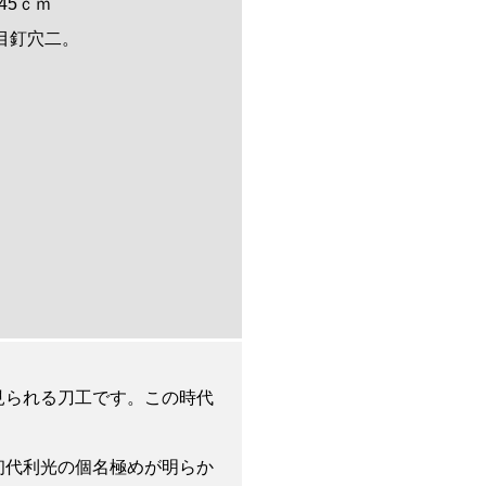
 0.45ｃｍ
切、目釘穴二。
見られる刀工です。この時代
初代利光の個名極めが明らか