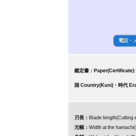
電話・
鑑定書：Paper(Certificate)
国 Country(Kuni)・時代 Era
刃長：
Blade length(Cu
元幅：
Width at the hamach