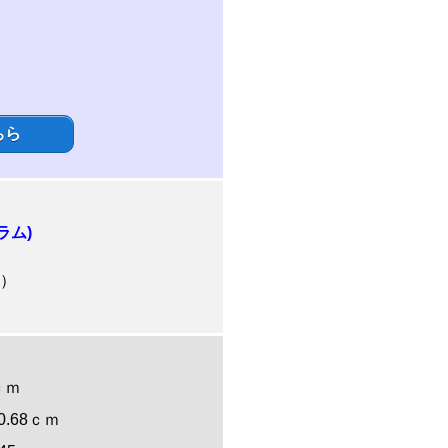
ちら
ラム)
年）
4ｃｍ
: 0.68ｃｍ