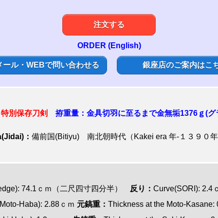
注文する
ORDER (English)
メール・WEBで問い合わせる
銀座店のご案内はこ
:
特別保存刀剣
拵重量：
金具切羽に至るまで金無垢
1376ｇ(グ
(Jidai)：
備前国(Bitiyu) 南北朝時代（Kakei era 年-１３９０
tting edge): 74.1ｃｍ（二尺四寸四分半）
反り：
Curve(SORI): 2.
i(Moto-Haba): 2.88ｃｍ
元鎬重：
Thickness at the Moto-Kasane