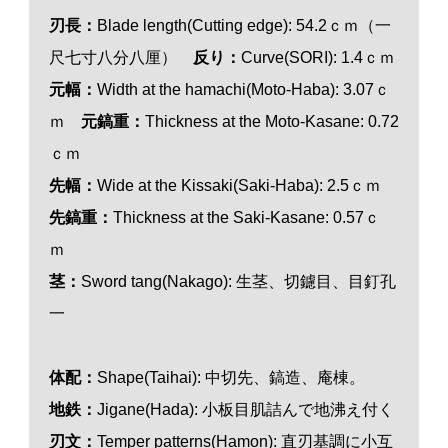
刃長：
Blade length(Cutting edge): 54.2ｃｍ（一
尺七寸八分八厘）
反り：
Curve(SORI): 1.4ｃｍ
元幅：
Width at the hamachi(Moto-Haba): 3.07ｃ
ｍ
元鎬重：
Thickness at the Moto-Kasane: 0.72
ｃｍ
先幅：
Wide at the Kissaki(Saki-Haba): 2.5ｃｍ
先鎬重：
Thickness at the Saki-Kasane: 0.57ｃ
ｍ
茎：
Sword tang(Nakago): 生茎、切鑢目、目釘孔
一
体配：
Shape(Taihai): 中切先、鎬造、庵棟。
地鉄：
Jigane(Hada): 小板目肌詰んで地沸え付く
刃
文
：
Temper patterns(Hamon): 直刃基調に小互