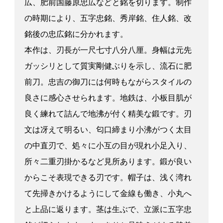
広、肥前国藤原忠広などと銘を切ります。制作
の時期により、五字忠銘、秀岸銘、住人銘、改
銘後の忠広銘に分かれます。
本作は、刃長が一尺七寸八分八厘。身幅は元先
ガッシリとして質実剛健ぶりを示し、流石に肥
前刀。忠吉の御刀には何時もながらスタイルの
良さに感心させられます。地鉄は、小板目肌が
良く練れて詰んで地沸が付く精美な鍛です。刃
文は冴えて明るい、匂口締まり小沸がつく太目
の中直刃で、処々に小互の目が現れ小足入り、
所々二重刃掛かるなど見所あります。鍛が良い
からこそ表現できる刃です。帽子は、浅く湾れ
て先掃きかけるようにして金線も働き、小丸へ
と上品に返ります。茎は生ぶで、立派に五字忠