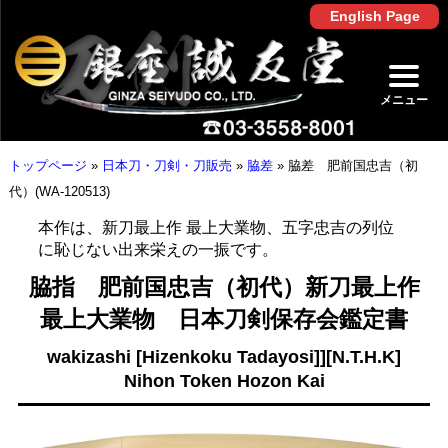
English Page
メニュー
トップページ
»
日本刀・刀剣・刀販売
»
脇差
»
脇差 肥前国忠吉（初
代）(WA-120513)
本作は、新刀最上作 最上大業物、五字忠吉の列位
に恥じない出来栄えの一振です。
脇指 肥前国忠吉（初代）新刀最上作
最上大業物 日本刀剣保存会鑑定書
wakizashi [Hizenkoku Tadayosi]][N.T.H.K]
Nihon Token Hozon Kai