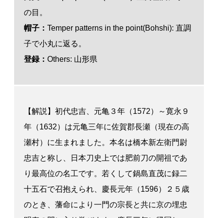
の目。
帽子：
Temper patterns in the point(Bohshi): 直調
子で小丸に返る。
登録：
Others: 山形県
【解説】初代忠吉、元亀３年（1572）～寛永９
年（1632）は元亀三年に佐賀郡長瀬（現在の高
瀬村）に生まれました。本名は橋本新左衛門尉
忠吉と称し、日本刀史上では肥前刀の開祖であ
り最高位の名工です。若くして鍋島直茂に録二
十五石で召抱えられ、慶長元年（1596）２５歳
のとき、藩命により一門の宗長と共に京の埋忠