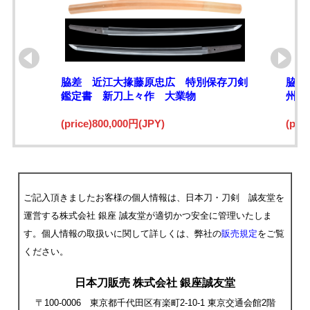
脇差 近江大掾藤原忠広 特別保存刀剣
脇差
鑑定書 新刀上々作 大業物
州江
(price)800,000円(JPY)
(pri
ご記入頂きましたお客様の個人情報は、日本刀・刀剣 誠友堂を
運営する株式会社 銀座 誠友堂が適切かつ安全に管理いたしま
す。個人情報の取扱いに関して詳しくは、弊社の
販売規定
をご覧
ください。
日本刀販売 株式会社 銀座誠友堂
〒100-0006 東京都千代田区有楽町2-10-1 東京交通会館2階