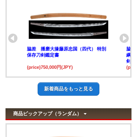
脇差 播磨大掾藤原忠国（四代） 特別
脇差
保存刀剣鑑定書
綱)
剣鑑
(price)750,000円(JPY)
(pri
新着商品をもっと見る
商品ピックアップ（ランダム）