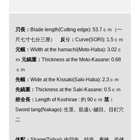
刃長：
Blade length(Cutting edge): 53.7ｃｍ（一
尺七寸七分三厘）
反り：
Curve(SORI): 1.5ｃｍ
元幅：
Width at the hamachi(Moto-Haba): 3.02ｃ
ｍ
元鎬重：
Thickness at the Moto-Kasane: 0.68
ｃｍ
先幅：
Wide at the Kissaki(Saki-Haba): 2.3ｃｍ
先鎬重：
Thickness at the Saki-Kasane: 0.5ｃｍ
拵全長：
Length of Koshirae : 約 90ｃｍ
茎：
Sword tang(Nakago): 生茎、筋違い鑢目。目釘穴
二
体配：
Shape(Taihai): 中切先、鎬造、庵棟、姿健