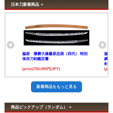
日本刀新着商品
脇差 播磨大掾藤原忠国（四代） 特別
脇差
保存刀剣鑑定書
綱)
剣鑑
(price)750,000円(JPY)
(pri
新着商品をもっと見る
商品ピックアップ（ランダム）