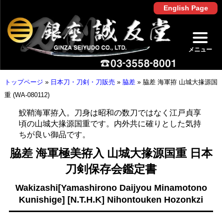
English Page
メニュー
トップページ
»
日本刀・刀剣・刀販売
»
脇差
»
脇差 海軍拵 山城大掾源国
重 (WA-080112)
鮫鞘海軍拵入。刀身は昭和の数刀ではなく江戸貞享
頃の山城大掾源国重です。内外共に確りとした気持
ちが良い御品です。
脇差 海軍極美拵入 山城大掾源国重 日本
刀剣保存会鑑定書
Wakizashi[Yamashirono Daijyou Minamotono
Kunishige] [N.T.H.K] Nihontouken Hozonkzi