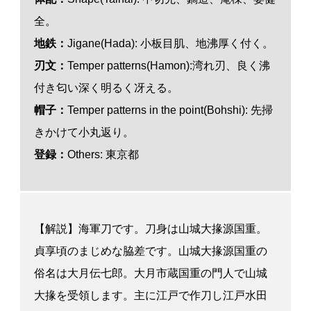
全。
地鉄：
Jigane(Hada): 小板目肌、地沸厚く付く。
刃
文
：
Temper patterns(Hamon):湾れ刃、良く沸
付き匂い深く明るく冴える。
帽子：
Temper patterns in the point(Bohshi): 先掃
きかけて小丸返り。
登録：
Others: 東京都
【解説】海軍刀です。刀身は山城大掾源国重。
貞享頃のまじめな脇差です。山城大掾源国重の
俗名は大月伝七郎。大月市蔵国重の門人で山城
大掾を受領します。主に江戸で作刀し江戸水田