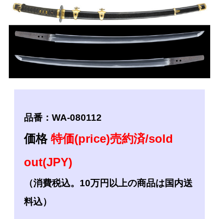
品番：WA-080112
価格
特価(price)売約済/sold
out(JPY)
（消費税込。10万円以上の商品は国内送
料込）