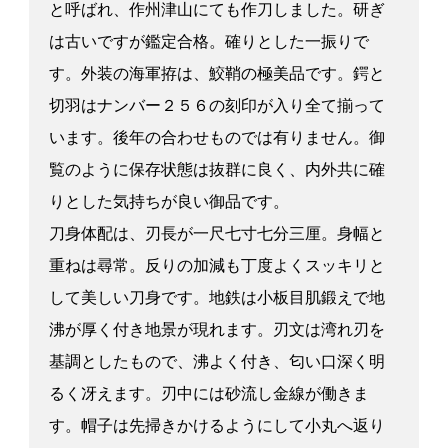
と呼ばれ、作州津山にても作刀しました。研ぎ
は古いですが鑑定合格。確りとした一振りで
す。外装の海軍拵は、鮫鞘の極美品です。鍔と
切羽はナンバー２５６の刻印が入り全て揃って
います。後年の合わせものでは有りません。御
覧のように保存状態は抜群に良く、内外共に確
りとした気持ちが良い御品です。
刀身体配は、刃長が一尺七寸七分三厘。身幅と
重ねは尋常。反りの加減も丁度よくスッキリと
して美しい刀身です。地鉄は小板目肌鍛えで地
沸が厚く付き地景が現れます。刃文は湾れ刃を
基調としたもので、沸よく付き、匂い口深く明
るく冴えます。刃中には砂流し金線が働きま
す。帽子は先掃きかけるようにして小丸へ返り