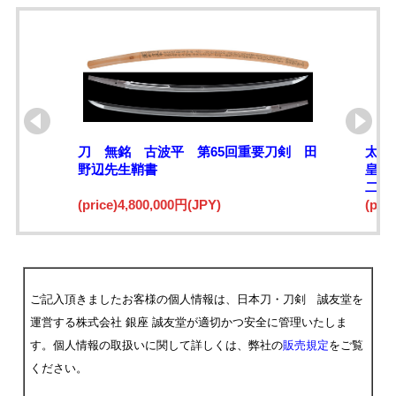
刀 無銘 古波平 第65回重要刀剣 田
太刀
野辺先生鞘書
皇紀
二十
(price)4,800,000円(JPY)
(pri
ご記入頂きましたお客様の個人情報は、日本刀・刀剣 誠友堂を
運営する株式会社 銀座 誠友堂が適切かつ安全に管理いたしま
す。個人情報の取扱いに関して詳しくは、弊社の
販売規定
をご覧
ください。