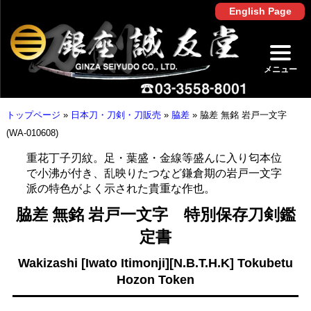
English Page
メニュー
トップページ
»
日本刀・刀剣・刀販売
»
脇差
»
脇差 無銘 岩戸一文字
(WA-010608)
重花丁子刃紋。足・葉盛・金線等盛んに入り匂本位
で小沸が付き、乱映りたつなど鎌倉期の岩戸一文字
派の特色がよく示された貴重な作也。
脇差 無銘 岩戸一文字 特別保存刀剣鑑
定書
Wakizashi [Iwato Itimonji][N.B.T.H.K] Tokubetu
Hozon Token