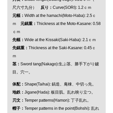
尺六寸九分）
反り：
Curve(SORI): 1.2ｃｍ
元幅：
Width at the hamachi(Moto-Haba): 2.5ｃ
ｍ
元鎬重：
Thickness at the Moto-Kasane: 0.58
ｃｍ
先幅：
Wide at the Kissaki(Saki-Haba): 2.1ｃｍ
先鎬重：
Thickness at the Saki-Kasane: 0.45ｃ
ｍ
茎：
Sword tang(Nakago):生ぶ茎、勝手下がり鑢
目。穴一。
体配：
Shape(Taihai): 鎬造、庵棟、中切っ先。
地鉄：
Jigane(Hada): 板目肌。乱れ映り立つ。
刃
文
：
Temper patterns(Hamon): 丁子乱れ。
帽子：
Temper patterns in the point(Bohshi): 乱れ