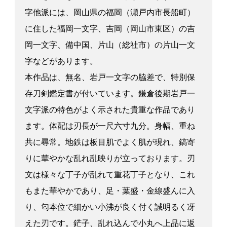
字他派には、岡山県の福岡（瀬戸内市長船町）
に住した福岡一文字、吉岡（岡山市東区）の吉
岡一文字、備中国、片山（総社市）の片山一文
字などがあります。
本作品は、無名、岩戸一文字の脇差で、特別保
存刀剣鑑定書が付いています。鎌倉後期岩戸一
文字派の特色がよく示された貴重な作品であり
ます。体配は刃長が一尺六寸九分。身幅、重ね
共に尋常。地鉄は板目肌でよく肌が現れ、鎬寄
りに華やかな乱れ乱映りが立っております。刃
文は様々な丁子が乱れて重花丁子となり、これ
もまた華やかであり、足・葉盛・金線盛んに入
り、匂本位で細かい小沸が良く付く誠明るく冴
えた刃です。鋩子、乱れ込んで小丸へ上品に返