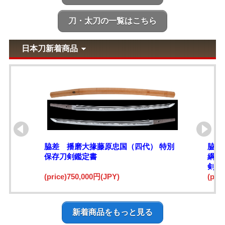
刀・太刀の一覧はこちら
日本刀新着商品
脇差 播磨大掾藤原忠国（四代） 特別
脇差
保存刀剣鑑定書
綱)
剣鑑
(price)750,000円(JPY)
(pri
新着商品をもっと見る