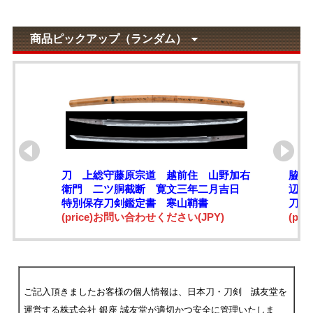
商品ピックアップ（ランダム）
刀 上総守藤原宗道 越前住 山野加右
脇差
衛門 二ツ胴截断 寛文三年二月吉日
辺先
特別保存刀剣鑑定書 寒山鞘書
刀上
(price)お問い合わせください(JPY)
(pri
ご記入頂きましたお客様の個人情報は、日本刀・刀剣 誠友堂を
運営する株式会社 銀座 誠友堂が適切かつ安全に管理いたしま