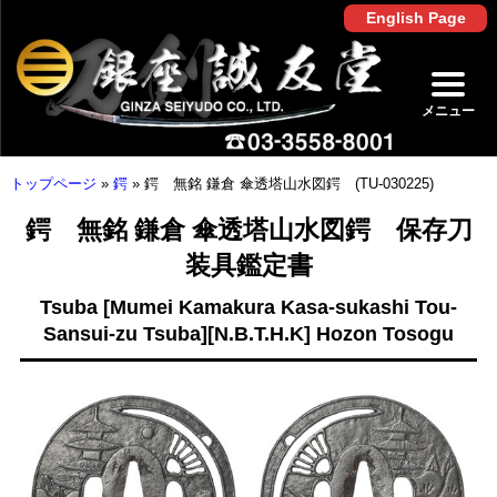
English Page
メニュー
トップページ
»
鍔
»
鍔 無銘 鎌倉 傘透塔山水図鍔 (TU-030225)
鍔 無銘 鎌倉 傘透塔山水図鍔 保存刀
装具鑑定書
Tsuba [Mumei Kamakura Kasa-sukashi Tou-
Sansui-zu Tsuba][N.B.T.H.K] Hozon Tosogu