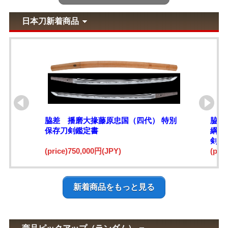
日本刀新着商品
脇差 播磨大掾藤原忠国（四代） 特別
脇差
保存刀剣鑑定書
綱)
剣鑑
(price)750,000円(JPY)
(pri
新着商品をもっと見る