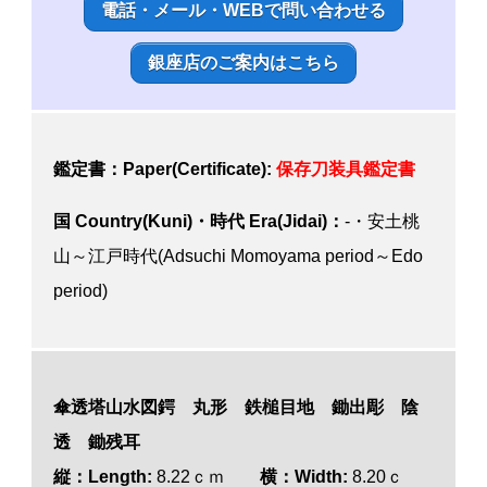
電話・メール・WEBで問い合わせる
銀座店のご案内はこちら
鑑定書：Paper(Certificate):
保存刀装具鑑定書
国 Country(Kuni)・時代 Era(Jidai)：
-・安土桃
山～江戸時代(Adsuchi Momoyama
period～Edo
period
)
傘透塔山水図鍔 丸形 鉄槌目地 鋤出彫 陰
透 鋤残耳
縦：Length:
8.22ｃｍ
横：Width:
8.20ｃ