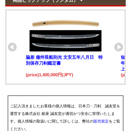
商品ピックアップ（ランダム）
脇差 備州長船則光 文安五年八月日 特
短刀
別保存刀剣鑑定書
年二
上々
(price)1,400,000円(JPY)
(pri
ご記入頂きましたお客様の個人情報は、日本刀・刀剣 誠友堂を
運営する株式会社 銀座 誠友堂が適切かつ安全に管理いたしま
す。個人情報の取扱いに関して詳しくは、弊社の
販売規定
をご覧
ください。