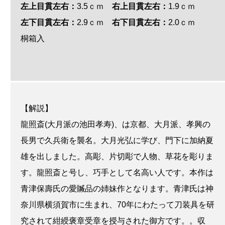
左上目貫左右：
3.5ｃｍ
右上目貫左右：
1.9ｃｍ
左下目貫左右：
2.9ｃｍ
右下目貫左右：
2.0ｃｍ
桐箱入
【解説】
龍照斎(大月派の池田孝寿)、は京都、大月派、孝興の
長男で久兵衛を襲名。大月光弘に学び、門下に加納夏
雄を出しました。高彫、片切彫で人物、草花を彫りま
す。龍照斎と号し、巧手として名高い人です。本作は
青津保壽氏の愛贓品の姉妹作となります。青津氏は神
奈川県横須賀市に生まれ、70年にわたって刀装具を研
究されて紺綬褒章受章を授与された御方です。。収