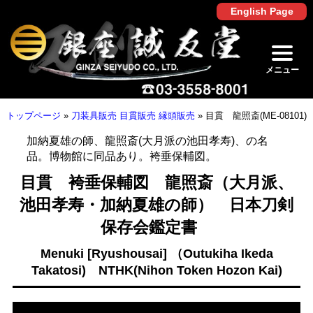
English Page
メニュー
トップページ
»
刀装具販売 目貫販売 縁頭販売
»
目貫 龍照斎(ME-08101)
加納夏雄の師、龍照斎(大月派の池田孝寿)、の名
品。博物館に同品あり。袴垂保輔図。
目貫 袴垂保輔図 龍照斎（大月派、
池田孝寿・加納夏雄の師） 日本刀剣
保存会鑑定書
Menuki [Ryushousai] （Outukiha Ikeda
Takatosi) NTHK(Nihon Token Hozon Kai)