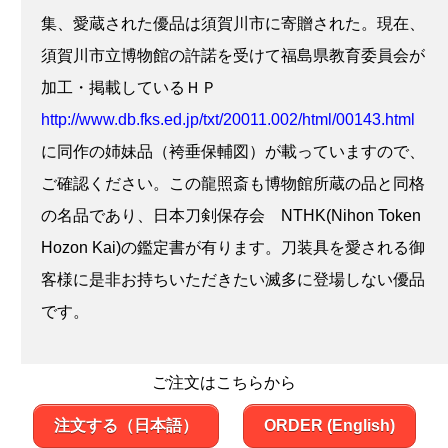
集、愛蔵された優品は須賀川市に寄贈された。現在、
須賀川市立博物館の許諾を受けて福島県教育委員会が
加工・掲載しているＨＰ
http://www.db.fks.ed.jp/txt/20011.002/html/00143.html
に同作の姉妹品（袴垂保輔図）が載っていますので、
ご確認ください。この龍照斎も博物館所蔵の品と同格
の名品であり、日本刀剣保存会 NTHK(Nihon Token
Hozon Kai)の鑑定書が有ります。刀装具を愛される御
客様に是非お持ちいただきたい滅多に登場しない優品
です。
ご注文はこちらから
注文する（日本語）
ORDER (English)