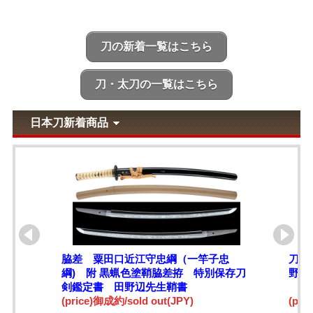
刀の新着一覧はこちら
刀・太刀の一覧はこちら
日本刀新着商品
脇差 粟田口近江守忠綱（一竿子忠
刀 
綱) 附 黒蝋色塗鞘脇差拵 特別保存刀
野辺
剣鑑定書 田野辺先生鞘書
(price)御成約/sold out(JPY)
(pri