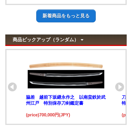
新着商品をもっと見る
商品ピックアップ（ランダム）
脇差 越前下坂継永作之 以南蛮鉄於武
刀 
州江戸 特別保存刀剣鑑定書
特別
(price)700,000円(JPY)
(pri