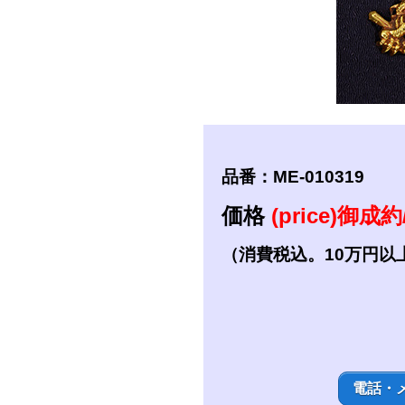
短刀
拵
品番：ME-010319
価格
(price)御成約/
（消費税込。10万円以
電話・