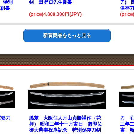
 特別
剣 田野辺先生鞘書
刀) 
生鞘書
保存
(price)4,800,000円(JPY)
(pric
新着商品をもっと見る
重要刀
脇差 大阪住人月山貞勝謹作（花
刀 
押） 昭和三年十一月吉日 御即位
三年
御大典奉祝為記念 特別保存刀剣
書 