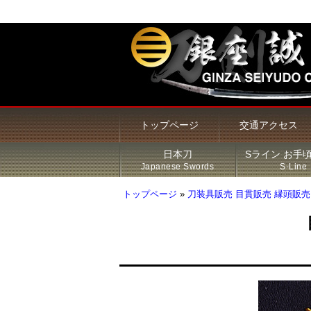
トップページ
交通アクセス
日本刀
Sライン お手
Japanese Swords
S-Line
トップページ
»
刀装具販売 目貫販売 縁頭販売
甲冑・鎧・兜
居合刀（模造刀）
火縄銃
新着商品
Sライン 商品一覧
鍔
その他の商品
刀・太刀
Sラインについて
刀装具
脇差