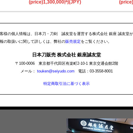
鑑定書
(price)1,300,000円(JPY)
(pric
客様の個人情報は、日本刀・刀剣 誠友堂を運営する株式会社 銀座 誠友堂
報の取扱いに関して詳しくは、弊社の
販売規定
をご覧ください。
日本刀販売 株式会社 銀座誠友堂
〒100-0006 東京都千代田区有楽町2-10-1 東京交通会館2階
メール：
touken@seiyudo.com
電話：03-3558-8001
特定商取引法に基づく表示