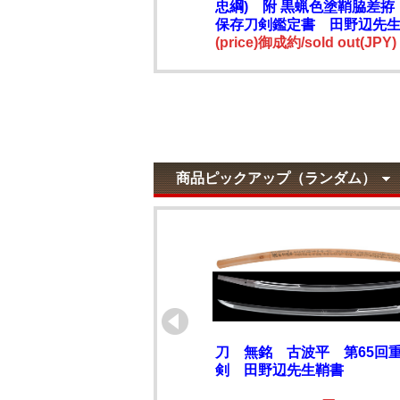
忠綱) 附 黒蝋色塗鞘脇差拵
保存刀剣鑑定書 田野辺先
(price)御成約/sold out(JPY)
商品ピックアップ（ランダム）
刀 無銘 古波平 第65回
剣 田野辺先生鞘書