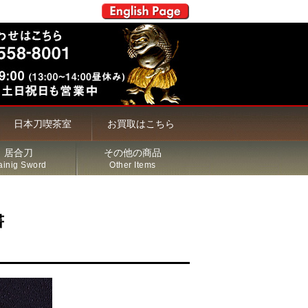
日本刀喫茶室
お買取はこちら
居合刀
その他の商品
ainig Sword
Other Items
書