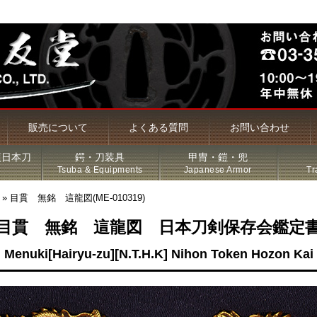
販売について
よくある質問
お問い合わせ
頃日本刀
鍔・刀装具
甲冑・鎧・兜
Tsuba & Equipments
Japanese Armor
Tr
»
目貫 無銘 這龍図(ME-010319)
目貫 無銘 這龍図 日本刀剣保存会鑑定
槍・薙刀
Menuki[Hairyu-zu][N.T.H.K] Nihon Token Hozon Kai
古名刀
特価品