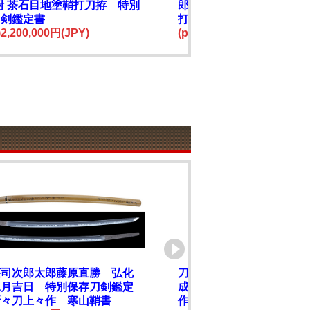
附 茶石目地塗鞘打刀拵 特別
郎需 文久元年五月日 附
刀剣鑑定書
打刀拵 特別保存刀剣鑑
e)2,200,000円(JPY)
(price)3,600,000円(JPY)
荘司次郎太郎藤原直勝 弘化
刀 長谷堂住人 上林恒
二月吉日 特別保存刀剣鑑定
成二年十月吉日 無鑑査
新々刀上々作 寒山鞘書
作日本刀証明証