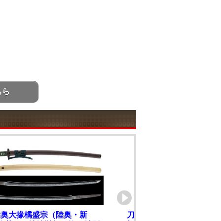
ちら
陸奥大掾橘盛宗（陸奥・新
刀 泰龍斎宗寛造之 応