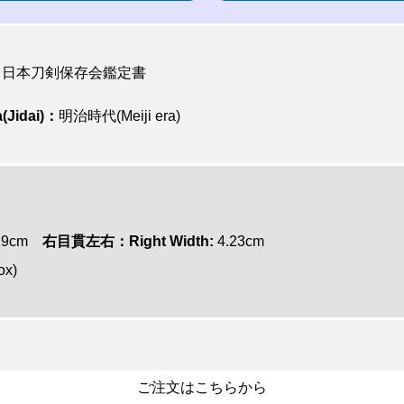
日本刀剣保存会鑑定書
(Jidai)：
明治時代(Meiji era)
19cm
右目貫左右：Right Width:
4.23cm
ox)
ご注文はこちらから