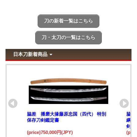
刀の新着一覧はこちら
刀・太刀の一覧はこちら
日本刀新着商品
脇差 播磨大掾藤原忠国（四代） 特別
脇差
保存刀剣鑑定書
綱)
剣鑑
(price)750,000円(JPY)
(pri