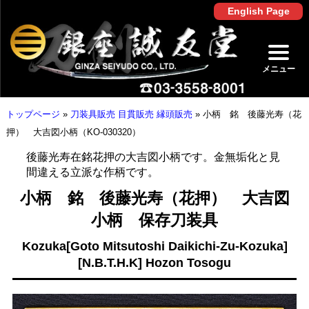
English Page
メニュー
トップページ
»
刀装具販売 目貫販売 縁頭販売
»
小柄 銘 後藤光寿（花
押） 大吉図小柄（KO-030320）
後藤光寿在銘花押の大吉図小柄です。金無垢化と見
間違える立派な作柄です。
小柄 銘 後藤光寿（花押） 大吉図
小柄 保存刀装具
Kozuka[Goto Mitsutoshi Daikichi-Zu-Kozuka]
[N.B.T.H.K] Hozon Tosogu