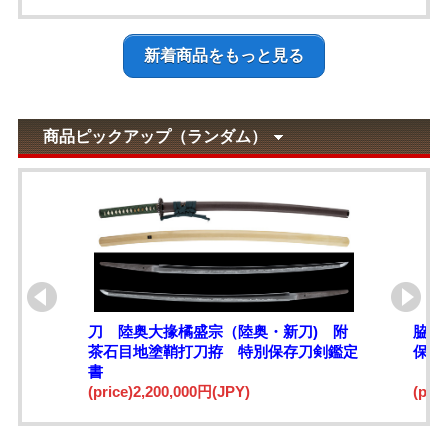
新着商品をもっと見る
商品ピックアップ（ランダム）
刀 陸奥大掾橘盛宗（陸奥・新刀) 附
脇指
茶石目地塗鞘打刀拵 特別保存刀剣鑑定
保存
書
(price)2,200,000円(JPY)
(pri