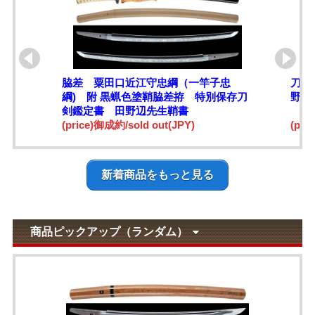
脇差 粟田口近江守忠綱（一竿子忠
刀 
綱) 附 黒蝋色塗鞘脇差拵 特別保存刀
野辺
剣鑑定書 田野辺先生鞘書
(price)御成約/sold out(JPY)
(pri
新着商品をもっと見る
商品ピックアップ（ランダム）