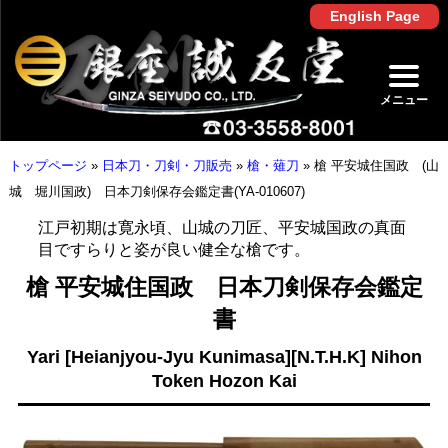
English Page
メニュー
トップページ
»
日本刀・刀剣・刀販売
»
槍・薙刀
»
槍 平安城住国政 (山
城 堀川国政) 日本刀剣保存会鑑定書(YA-010607)
江戸初期は寛永頃、山城の刀匠、平安城国政の真面
目ですらりと姿が良い健全な槍です。
槍 平安城住国政 日本刀剣保存会鑑定
書
Yari [Heianjyou-Jyu Kunimasa][N.T.H.K] Nihon
Token Hozon Kai