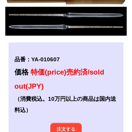
品番：YA-010607
価格
特価(price)売約済/sold
out(JPY)
（消費税込。10万円以上の商品は国内送
料込）
注文する