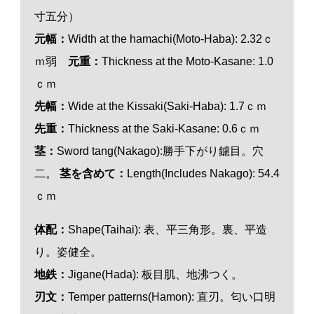
寸五分）
元幅：
Width at the hamachi(Moto-Haba): 2.32ｃ
ｍ弱
元重：
Thickness at the Moto-Kasane: 1.0
ｃｍ
先幅：
Wide at the Kissaki(Saki-Haba): 1.7ｃｍ
先重：
Thickness at the Saki-Kasane: 0.6ｃｍ
茎：
Sword tang(Nakago):勝手下がり鑢目。穴
二。
茎を含めて：
Length(Includes Nakago): 54.4
ｃｍ
体配：
Shape(Taihai): 表、平三角形。裏、平造
り。姿健全。
地鉄：
Jigane(Hada): 板目肌、地沸つく。
刃文：
Temper patterns(Hamon): 直刃。匂い口明