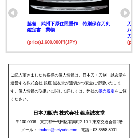
脇差 武州下原住照重作 特別保存刀剣
刀 
鑑定書 業物
八年
刀上
(price)1,600,000円(JPY)
(pri
ご記入頂きましたお客様の個人情報は、日本刀・刀剣 誠友堂を
運営する株式会社 銀座 誠友堂が適切かつ安全に管理いたしま
す。個人情報の取扱いに関して詳しくは、弊社の
販売規定
をご覧
ください。
日本刀販売 株式会社 銀座誠友堂
〒100-0006 東京都千代田区有楽町2-10-1 東京交通会館2階
メール：
touken@seiyudo.com
電話：03-3558-8001