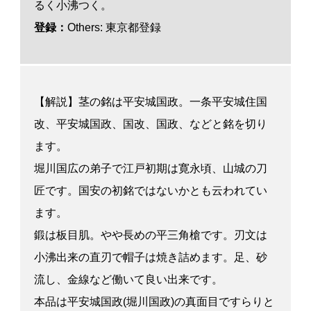
るく小沸つく。
登録：
Others: 東京都登録
【解説】茎の銘は平安城国政。一条平安城住国
改、平安城国政、国改、国政、などと銘を切り
ます。
堀川国広の弟子で江戸初期は寛永頃、山城の刀
匠です。国安の初銘ではないかとも云われてい
ます。
鍛は板目肌。やや長めの平三角槍です。刃文は
小沸出来の直刃で帽子は焼き詰めます。足、砂
流し、金線など働いて良い出来です。
本品は平安城国政(堀川国政)の真面目ですらりと