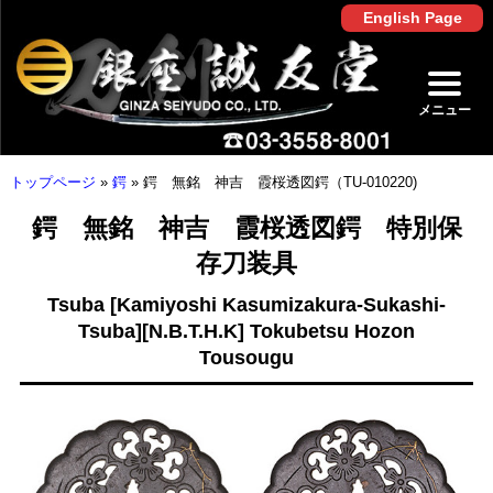
English Page
メニュー
トップページ
»
鍔
»
鍔 無銘 神吉 霞桜透図鍔（TU-010220)
鍔 無銘 神吉 霞桜透図鍔 特別保
存刀装具
Tsuba [Kamiyoshi Kasumizakura-Sukashi-
Tsuba][N.B.T.H.K] Tokubetsu Hozon
Tousougu