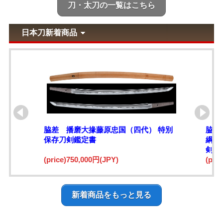
刀・太刀の一覧はこちら
日本刀新着商品
脇差 播磨大掾藤原忠国（四代） 特別
脇差
保存刀剣鑑定書
綱)
剣鑑
(price)750,000円(JPY)
(pri
新着商品をもっと見る