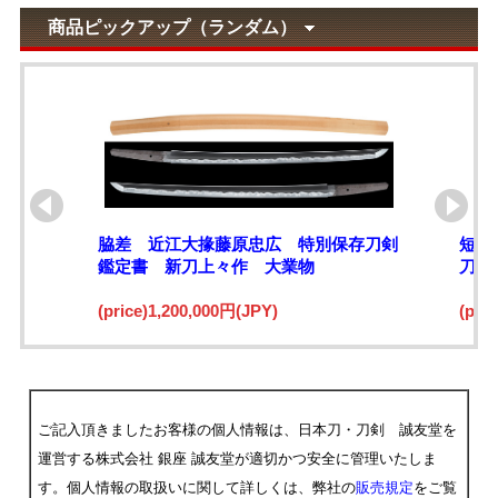
商品ピックアップ（ランダム）
脇差 近江大掾藤原忠広 特別保存刀剣
短刀
鑑定書 新刀上々作 大業物
刀拵
(price)1,200,000円(JPY)
(pri
ご記入頂きましたお客様の個人情報は、日本刀・刀剣 誠友堂を
運営する株式会社 銀座 誠友堂が適切かつ安全に管理いたしま
す。個人情報の取扱いに関して詳しくは、弊社の
販売規定
をご覧