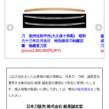
刀 相州住和平作(大久保十和彫) 昭和
脇差
六十三年正月吉日 特別保存刀剣鑑定
成十
書 無鑑査刀匠
刀匠
(price)1,800,000円(JPY)
(pri
ご記入頂きましたお客様の個人情報は、日本刀・刀剣 誠友堂を
運営する株式会社 銀座 誠友堂が適切かつ安全に管理いたしま
す。個人情報の取扱いに関して詳しくは、弊社の
販売規定
をご覧
ください。
日本刀販売 株式会社 銀座誠友堂