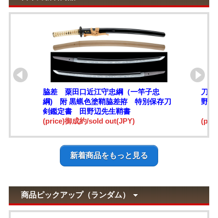
脇差 粟田口近江守忠綱（一竿子忠
刀 
綱) 附 黒蝋色塗鞘脇差拵 特別保存刀
野辺
剣鑑定書 田野辺先生鞘書
(price)御成約/sold out(JPY)
(pri
新着商品をもっと見る
商品ピックアップ（ランダム）