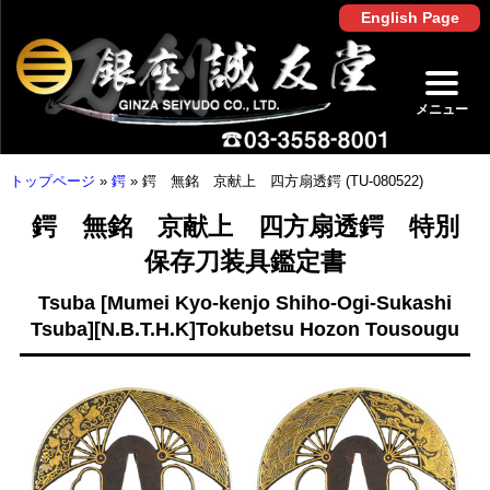
English Page
メニュー
トップページ
»
鍔
»
鍔 無銘 京献上 四方扇透鍔 (TU-080522)
鍔 無銘 京献上 四方扇透鍔 特別
保存刀装具鑑定書
Tsuba [Mumei Kyo-kenjo Shiho-Ogi-Sukashi
Tsuba][N.B.T.H.K]Tokubetsu Hozon Tousougu