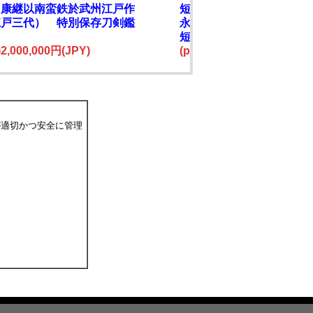
 康継以南蛮鉄於武州江戸作
短刀 備州長船盛光（修
江戸三代） 特別保存刀剣鑑
永廿一年六月日 附 黒呂
短刀拵 特別保存刀剣鑑
e)2,000,000円(JPY)
古刀上作 大業物
(price)2,800,000円(JPY)
が適切かつ安全に管理