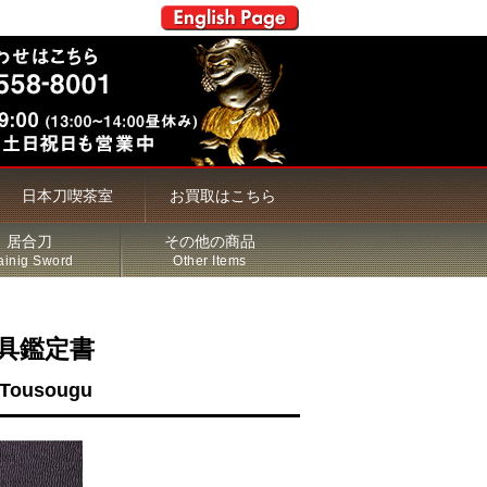
日本刀喫茶室
お買取はこちら
居合刀
その他の商品
ainig Sword
Other Items
具鑑定書
n Tousougu