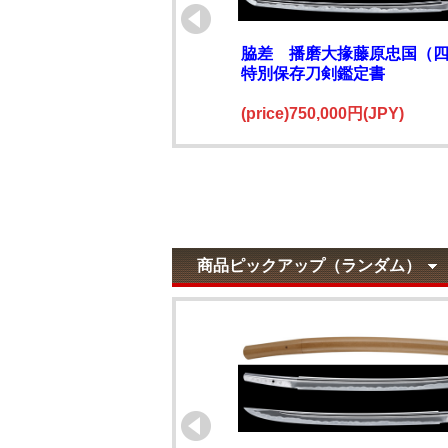
脇差 播磨大掾藤原忠国（
特別保存刀剣鑑定書
(price)750,000円(JPY)
商品ピックアップ（ランダム）