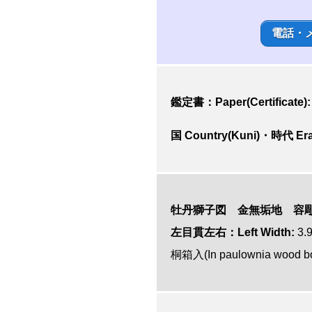
電話・
鑑定書：Paper(Certificate):
国 Country(Kuni)・時代 Era
牡丹獅子図 金無垢地 容
左目貫左右：Left Width:
3.
桐箱入(In paulownia wood b