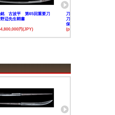
銘 古波平 第65回重要刀
刀 陸奥大掾橘盛宗（陸
田野辺先生鞘書
刀) 附 茶石目地塗鞘打刀
保存刀剣鑑定書
e)4,800,000円(JPY)
(price)2,200,000円(JPY)