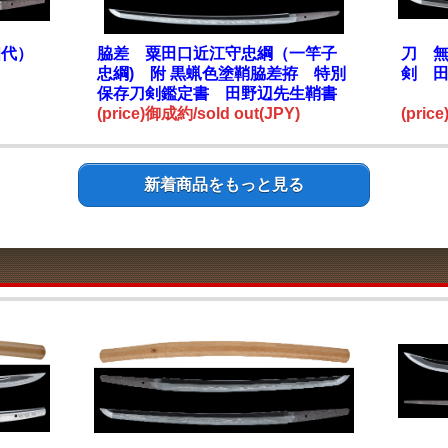
四代）
脇差 粟田口近江守忠綱（一竿子
刀 無
忠綱) 附 黒蝋色塗鞘脇差拵 特別
剣 
保存刀剣鑑定書 田野辺先生鞘書
(price)御成約/sold out(JPY)
(pric
新着商品をもっと見る