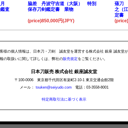
八月
脇差 丹波守吉道（大阪） 特別
薙刀
無鑑査
保存刀剣鑑定書 業物
之（
定書
(price)850,000円(JPY)
(pric
客様の個人情報は、日本刀・刀剣 誠友堂を運営する株式会社 銀座 誠友堂
報の取扱いに関して詳しくは、弊社の
販売規定
をご覧ください。
日本刀販売 株式会社 銀座誠友堂
〒100-0006 東京都千代田区有楽町2-10-1 東京交通会館2階
メール：
touken@seiyudo.com
電話：03-3558-8001
特定商取引法に基づく表示