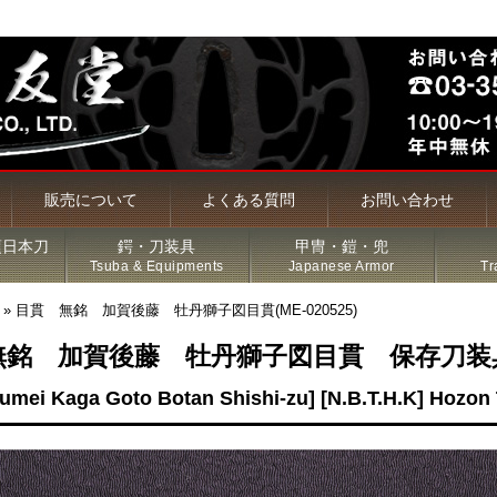
販売について
よくある質問
お問い合わせ
頃日本刀
鍔・刀装具
甲冑・鎧・兜
Tsuba & Equipments
Japanese Armor
Tr
»
目貫 無銘 加賀後藤 牡丹獅子図目貫(ME-020525)
無銘 加賀後藤 牡丹獅子図目貫 保存刀装
槍・薙刀
mei Kaga Goto Botan Shishi-zu] [N.B.T.H.K] Hozo
古名刀
特価品