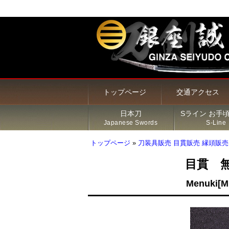
トップページ
交通アクセス
日本刀
Sライン お手
Japanese Swords
S-Line
トップページ
»
刀装具販売 目貫販売 縁頭販売
目貫 
甲冑・鎧・兜
居合刀（模造刀）
火縄銃
新着商品
Sライン 商品一覧
鍔
Menuki[Mu
その他の商品
刀・太刀
Sラインについて
刀装具
脇差