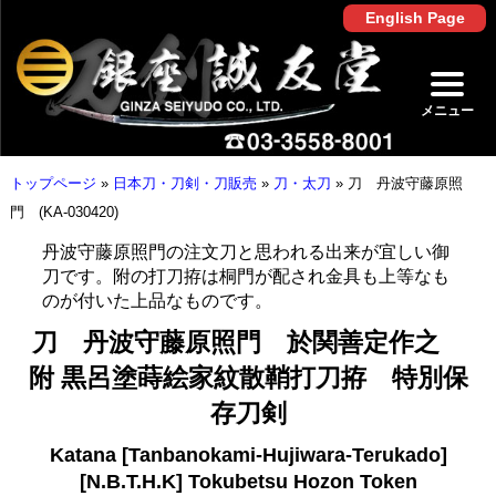
English Page
メニュー
トップページ
»
日本刀・刀剣・刀販売
»
刀・太刀
»
刀 丹波守藤原照
門 (KA-030420)
丹波守藤原照門の注文刀と思われる出来が宜しい御
刀です。附の打刀拵は桐門が配され金具も上等なも
のが付いた上品なものです。
刀 丹波守藤原照門 於関善定作之
附 黒呂塗蒔絵家紋散鞘打刀拵 特別保
存刀剣
Katana [Tanbanokami-Hujiwara-Terukado]
[N.B.T.H.K] Tokubetsu Hozon Token