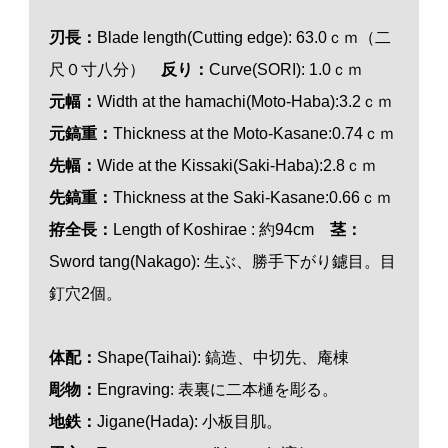
刃長：
Blade length(Cutting edge): 63.0ｃｍ（二
尺０寸八分）
反り：
Curve(SORI): 1.0ｃｍ
元幅：
Width at the hamachi(Moto-Haba):3.2ｃｍ
元鎬重：
Thickness at the Moto-Kasane:0.74ｃｍ
先幅：
Wide at the Kissaki(Saki-Haba):2.8ｃｍ
先鎬重：
Thickness at the Saki-Kasane:0.66ｃｍ
拵全長：
Length of Koshirae : 約94cm
茎：
Sword tang(Nakago): 生ぶ、勝手下がり鑢目。目
釘穴2個。
体配：
Shape(Taihai): 鎬造、中切先、庵棟
彫物：
Engraving: 表裏に二本樋を彫る。
地鉄：
Jigane(Hada): 小板目肌。