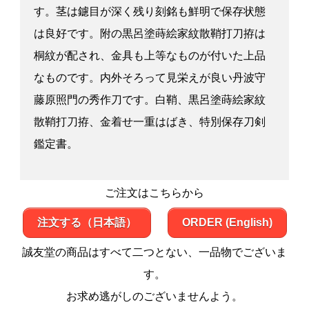
す。茎は鑢目が深く残り刻銘も鮮明で保存状態
は良好です。附の黒呂塗蒔絵家紋散鞘打刀拵は
桐紋が配され、金具も上等なものが付いた上品
なものです。内外そろって見栄えが良い丹波守
藤原照門の秀作刀です。白鞘、黒呂塗蒔絵家紋
散鞘打刀拵、金着せ一重はばき、特別保存刀剣
鑑定書。
ご注文はこちらから
注文する（日本語）
ORDER (English)
誠友堂の商品はすべて二つとない、一品物でございま
す。
お求め逃がしのございませんよう。