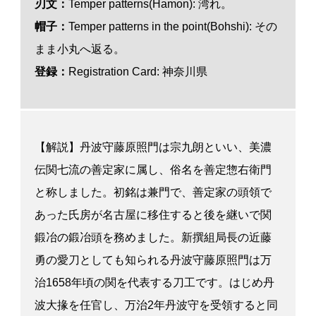
刃文：
Temper patterns(Hamon): 湾れ。
帽子：
Temper patterns in the point(Bohshi): その
まま小丸へ返る。
登録：
Registration Card: 神奈川県
【解説】丹波守藤原照門は宗九朗といい、美濃
伝関七流の善定家に属し、俗名を善定惣右衛門
と称しました。初銘は兼門で、善定家の頭領で
あった氏房が名古屋に移住すると後を継いで関
鍛冶の鍛冶頭を務めました。新撰組局長の近藤
勇の愛刀としても知られる丹波守藤原照門は万
治1658年頃の関を代表する刀工です。はじめ丹
波大掾を任官し、万治2年丹波守を受領すると同