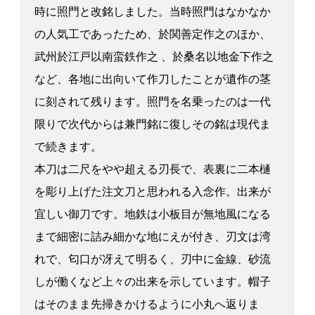
時に照門と改銘しました。当時照門はなかなか
の人気工であったため、於関善定作之のほか、
武州於江戸以南蛮鉄作之 、於桑名以地金下作之
など、各地に出向いて作刀したことが遺作の茎
に刻されて残ります。照門を名乗ったのは一代
限りで次代からは兼門銘に復しその銘は現代ま
で続きます。
本刀は二尺をやや超える刃長で、表裏に二本樋
を彫り上げた注文刀と思われる入念作。出来が
宜しい御刀です。地鉄は小板目が無地風になる
まで細密に詰み細かな地にえが付き、刃文は湾
れで、匂口が冴えて明るく、刃中に金線、砂流
しが働くなど上々の出来を示しています。帽子
はそのまま先掃きかけるように小丸へ返りま