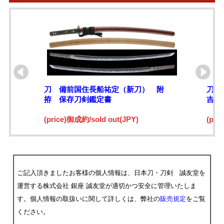
刀 備前国住長船祐定（新刀） 附
刀 
拵 保存刀剣鑑定書
吉日
(price)御成約/sold out(JPY)
(pri
ご記入頂きましたお客様の個人情報は、日本刀・刀剣 誠友堂を
運営する株式会社 銀座 誠友堂が適切かつ安全に管理いたしま
す。個人情報の取扱いに関して詳しくは、弊社の
販売規定
をご覧
ください。