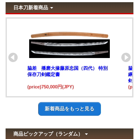
日本刀新着商品
脇差 播磨大掾藤原忠国（四代） 特別
脇差
保存刀剣鑑定書
綱)
剣鑑
(price)750,000円(JPY)
(pri
新着商品をもっと見る
商品ピックアップ（ランダム）