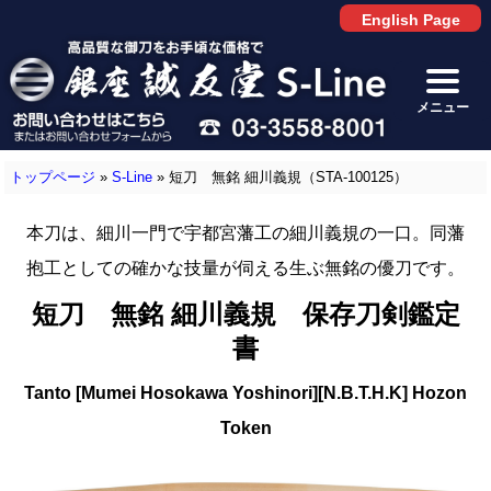
English Page
メニュー
トップページ
»
S-Line
»
短刀 無銘 細川義規（STA-100125）
本刀は、細川一門で宇都宮藩工の細川義規の一口。同藩
抱工としての確かな技量が伺える生ぶ無銘の優刀です。
短刀 無銘 細川義規 保存刀剣鑑定
書
Tanto [Mumei Hosokawa Yoshinori][N.B.T.H.K] Hozon
Token