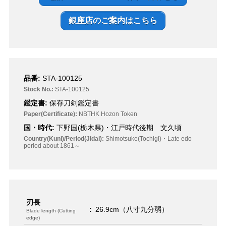
銀座店のご案内はこちら
品番:
STA-100125
Stock No.:
STA-100125
鑑定書:
保存刀剣鑑定書
Paper(Certificate):
NBTHK Hozon Token
国・時代:
下野国(栃木県)・江戸時代後期 文久頃
Country(Kuni)/Period(Jidai):
Shimotsuke(Tochigi)・Late edo
period about 1861～
刃長
:
26.9cm（八寸九分弱）
Blade length (Cutting
edge)