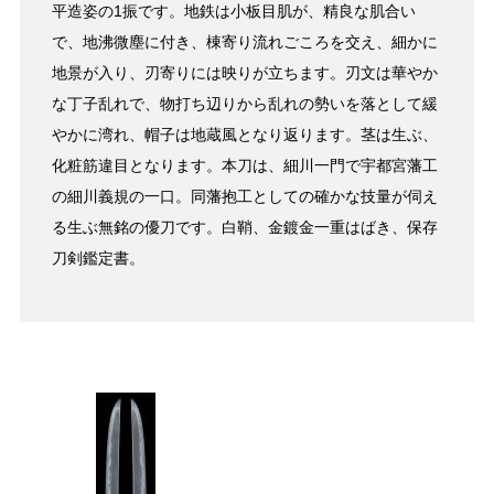
平造姿の1振です。地鉄は小板目肌が、精良な肌合い
で、地沸微塵に付き、棟寄り流れごころを交え、細かに
地景が入り、刃寄りには映りが立ちます。刃文は華やか
な丁子乱れで、物打ち辺りから乱れの勢いを落として緩
やかに湾れ、帽子は地蔵風となり返ります。茎は生ぶ、
化粧筋違目となります。本刀は、細川一門で宇都宮藩工
の細川義規の一口。同藩抱工としての確かな技量が伺え
る生ぶ無銘の優刀です。白鞘、金鍍金一重はばき、保存
刀剣鑑定書。