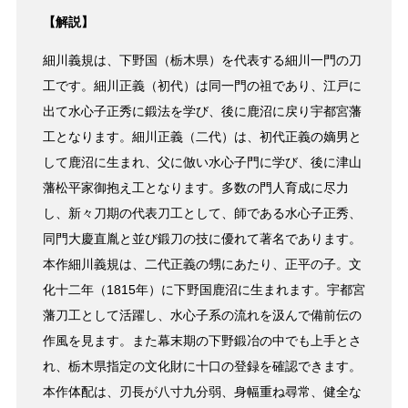
【解説】
細川義規は、下野国（栃木県）を代表する細川一門の刀
工です。細川正義（初代）は同一門の祖であり、江戸に
出て水心子正秀に鍛法を学び、後に鹿沼に戻り宇都宮藩
工となります。細川正義（二代）は、初代正義の嫡男と
して鹿沼に生まれ、父に倣い水心子門に学び、後に津山
藩松平家御抱え工となります。多数の門人育成に尽力
し、新々刀期の代表刀工として、師である水心子正秀、
同門大慶直胤と並び鍛刀の技に優れて著名であります。
本作細川義規は、二代正義の甥にあたり、正平の子。文
化十二年（1815年）に下野国鹿沼に生まれます。宇都宮
藩刀工として活躍し、水心子系の流れを汲んで備前伝の
作風を見ます。また幕末期の下野鍛冶の中でも上手とさ
れ、栃木県指定の文化財に十口の登録を確認できます。
本作体配は、刃長が八寸九分弱、身幅重ね尋常、健全な