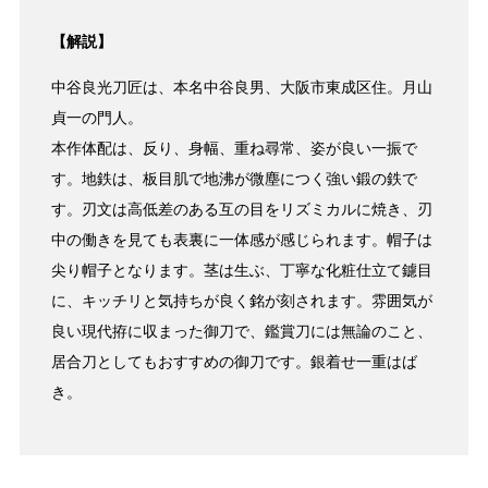
【解説】
中谷良光刀匠は、本名中谷良男、大阪市東成区住。月山
貞一の門人。
本作体配は、反り、身幅、重ね尋常、姿が良い一振で
す。地鉄は、板目肌で地沸が微塵につく強い鍛の鉄で
す。刃文は高低差のある互の目をリズミカルに焼き、刃
中の働きを見ても表裏に一体感が感じられます。帽子は
尖り帽子となります。茎は生ぶ、丁寧な化粧仕立て鑢目
に、キッチリと気持ちが良く銘が刻されます。雰囲気が
良い現代拵に収まった御刀で、鑑賞刀には無論のこと、
居合刀としてもおすすめの御刀です。銀着せ一重はば
き。