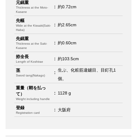
元鎬重
:
約0.72cm
Thickness at the Moto-
Kasane
先幅
:
約2.65cm
Wide at the Kissaki(Saki-
Haba)
先鎬重
:
約0.60cm
Thickness at the Saki-
Kasane
拵全長
:
約103.5cm
Length of Koshirae
生ぶ、化粧筋違鑢目、目釘孔1
茎
:
Sword tang(Nakago)
個。
重量（鞘を払っ
:
1128 g
て）
Weight including handle
登録
:
大阪府
Registration card