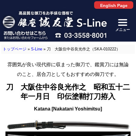
English Page
メニュー
トップページ
»
S-Line
»
刀 大阪住中谷良光作之（SKA-010222）
雰囲気が良い現代拵に収まった御刀で、鑑賞刀には無論
のこと、居合刀としてもおすすめの御刀です。
刀 大阪住中谷良光作之 昭和五十二
年一月日 印伝塗鞘打刀拵入
Katana [Nakatani Yoshimitsu]