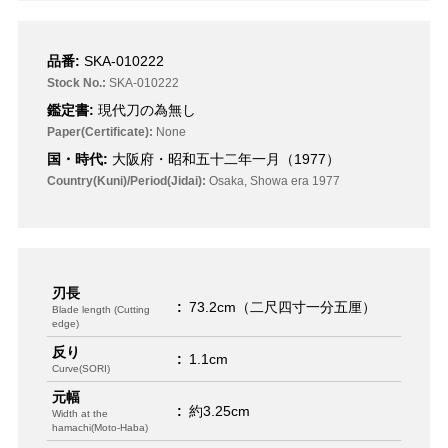
品番:
SKA-010222
Stock No.:
SKA-010222
鑑定書:
現代刀の為無し
Paper(Certificate):
None
国・時代:
大阪府・昭和五十二年一月（1977）
Country(Kuni)/Period(Jidai):
Osaka, Showa era 1977
刃長
:
73.2cm（二尺四寸一分五厘）
Blade length (Cutting
edge)
反り
:
1.1cm
Curve(SORI)
元幅
:
約3.25cm
Width at the
hamachi(Moto-Haba)